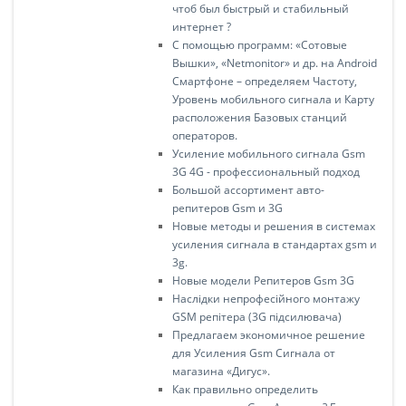
чтоб был быстрый и стабильный
интернет ?
С помощью программ: «Сотовые
Вышки», «Netmonitor» и др. на Android
Смартфоне – определяем Частоту,
Уровень мобильного сигнала и Карту
расположения Базовых станций
операторов.
Усиление мобильного сигнала Gsm
3G 4G - профессиональный подход
Большой ассортимент авто-
репитеров Gsm и 3G
Новые методы и решения в системах
усиления сигнала в стандартах gsm и
3g.
Новые модели Репитеров Gsm 3G
Наслідки непрофесійного монтажу
GSM репітера (3G підсилювача)
Предлагаем экономичное решение
для Усиления Gsm Сигнала от
магазина «Дигус».
Как правильно определить