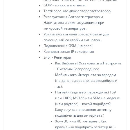
GOIP - вопросы и ответы.
Тестирование двух авторегистраторов.
Эксплуатация Авторегистратора и
Навигатора в зимних условиях при
минусовой температуре.
Усилители сигнала сотовой cвязи для
помещений со слабым сигналом.
Подключение GSM-шлюзов
Корпоративная IP телефония
Блог - Репитеры
Как Выбрать? Установить и Настроить
- Системы Беспроводного
Мобильного Интернета за городом
(на даче, в деревне, в автомобиле и
т.д.).
Пигтейл (адаптер, переходник) TS9
или CRC9, MS156 или SMA на модеме
(или роутере) – какой подойдет?
Какую лучше внешнюю антенну
подключить для интернета?
Хочу 3G или 4G интернет. Как
правильно подобрать репитер 4G –