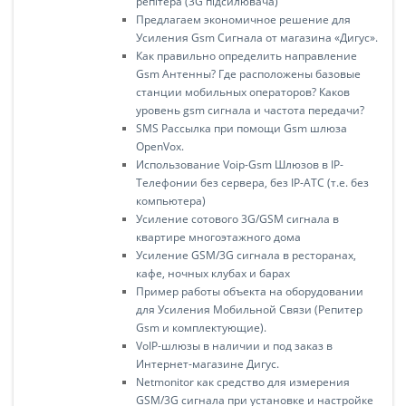
репітера (3G підсилювача)
Предлагаем экономичное решение для
Усиления Gsm Сигнала от магазина «Дигус».
Как правильно определить направление
Gsm Антенны? Где расположены базовые
станции мобильных операторов? Каков
уровень gsm сигнала и частота передачи?
SMS Рассылка при помощи Gsm шлюза
OpenVox.
Использование Voip-Gsm Шлюзов в IP-
Телефонии без сервера, без IP-АТС (т.е. без
компьютера)
Усиление сотового 3G/GSM сигнала в
квартире многоэтажного дома
Усиление GSM/3G сигнала в ресторанах,
кафе, ночных клубах и барах
Пример работы объекта на оборудовании
для Усиления Мобильной Связи (Репитер
Gsm и комплектующие).
VoIP-шлюзы в наличии и под заказ в
Интернет-магазине Дигус.
Netmonitor как средство для измерения
GSM/3G сигнала при установке и настройке