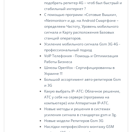
подобрать репитер 4G – чтоб был быстрый и
стабильный интернет ?
С помощью программ: «Сотовые Вышки»,
«Netmonitor» и др. на Android Смартфоне –
определяем Частоту, Уровень мобильного
сигнала и Карту расположения Базовых
станций операторов.
Усиление мобильного сигнала Gsm 3G 4G -
профессиональный подход
VoIP Телефония - Помощь и Оптимизация
Работы Бизнеса
Шлюзы OpenVox - Сертифицированны в
Украине !!!
Большой ассортимент авто-репитеров Gsm
и 3G
Какую выбрать IP- АТС: Облачное решение,
АТС у себя на сервере (программа на
компьютере) или Аппаратная IP-АТС.
Новые методы и решения в системах
усиления сигнала в стандартах gsm и 3g.
Новые модели Репитеров Gsm 3G
Наслідки непрофесійного монтажу GSM