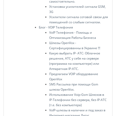
самостоятельно.
Установка усилителей сигнала GSM,
3G
Усилители сигнала сотовой cвязи для
помещений со слабым сигналом.
Блог - VOIP Телефония
VoIP Телефония - Помощь и
Оптимизация Работы Бизнеса
Шлюзы OpenVox -
Сертифицированны в Украине !!!
Какую выбрать IP- АТС: Облачное
решение, АТС у себя на сервере
(программа на компьютере) или
Аппаратная IP-АТС.
Предлагаем VOIP оборудование
OpenVox
SMS Рассылка при помощи Gsm
шлюза OpenVox.
Использование Voip-Gsm Шлюзов в
IP-Телефонии без сервера, без IP-АТС
(т.е. без компьютера)
VoIP-шлюзы в наличии и под заказ в
Интернет-магазине Дигус.