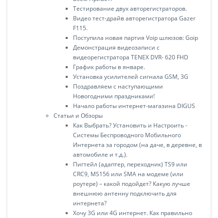
Тестирование двух авторегистраторов.
Видео тест-драйв авторегистратора Gazer
F115.
Поступила новая партия Voip шлюзов: Goip
Демонстрация видеозаписи с
видеорегистратора TENEX DVR- 620 FHD
График работы в январе.
Установка усилителей сигнала GSM, 3G
Поздравляем с наступающими
Новогодними праздниками!
Начало работы интернет-магазина DIGUS
Статьи и Обзоры
Как Выбрать? Установить и Настроить -
Системы Беспроводного Мобильного
Интернета за городом (на даче, в деревне, в
автомобиле и т.д.).
Пигтейл (адаптер, переходник) TS9 или
CRC9, MS156 или SMA на модеме (или
роутере) – какой подойдет? Какую лучше
внешнюю антенну подключить для
интернета?
Хочу 3G или 4G интернет. Как правильно