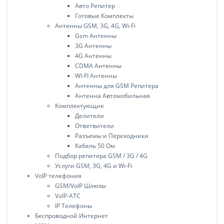
Авто Репитер
Готовые Комплекты
Антенны GSM, 3G, 4G, Wi-Fi
Gsm Антенны
3G Антенны
4G Антенны
CDMA Антенны
WI-FI Антенны
Антенны для GSM Репитера
Антенна Автомобильная
Комплектующие
Делители
Ответвители
Разъемы и Переходники
Кабель 50 Ом
Подбор репитера GSM / 3G / 4G
Услуги GSM, 3G, 4G и Wi-Fi
VoIP телефония
GSM/VoIP Шлюзы
VoIP-АТС
IP Телефоны
Беспроводной Интернет