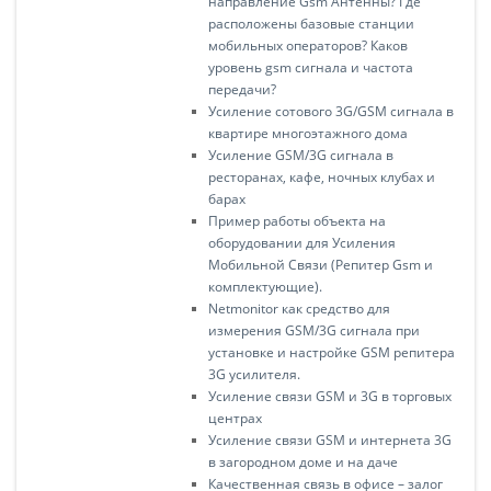
направление Gsm Антенны? Где
расположены базовые станции
мобильных операторов? Каков
уровень gsm сигнала и частота
передачи?
Усиление сотового 3G/GSM сигнала в
квартире многоэтажного дома
Усиление GSM/3G сигнала в
ресторанах, кафе, ночных клубах и
барах
Пример работы объекта на
оборудовании для Усиления
Мобильной Связи (Репитер Gsm и
комплектующие).
Netmonitor как средство для
измерения GSM/3G сигнала при
установке и настройке GSM репитера
3G усилителя.
Усиление связи GSM и 3G в торговых
центрах
Усиление связи GSM и интернета 3G
в загородном доме и на даче
Качественная связь в офисе – залог