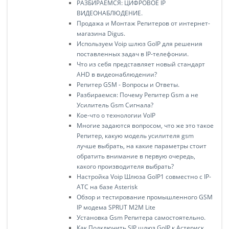
РАЗБИРАЕМСЯ: ЦИФРОВОЕ IP
ВИДЕОНАБЛЮДЕНИЕ.
Продажа и Монтаж Репитеров от интернет-
магазина Digus.
Используем Voip шлюз GoIP для решения
поставленных задач в IP-телефонии.
Что из себя представляет новый стандарт
AHD в видеонаблюдении?
Репитер GSM - Вопросы и Ответы.
Разбираемся: Почему Репитер Gsm а не
Усилитель Gsm Сигнала?
Кое-что о технологии VoIP
Многие задаются вопросом, что же это такое
Репитер, какую модель усилителя gsm
лучше выбрать, на какие параметры стоит
обратить внимание в первую очередь,
какого производителя выбрать?
Настройка Voip Шлюза GoIP1 совместно с IP-
АТС на базе Asterisk
Обзор и тестирование промышленного GSM
IP модема SPRUT M2M Lite
Установка Gsm Репитера самостоятельно.
Как Подключить SIP шлюз GoIP к Астериск.