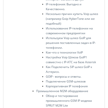
IP-телефония: Выгодно и
Качественно.
Несколько причин купить Voip шлюз
(например Goip HyberTone или же
подобный)
Использование IP-телефонии на
современном предприятии
Используем Voip шлюз GoIP для
решения поставленных задач в IP-
телефонии.
Кое-что о технологии VoIP
Настройка Voip Шлюза GoIP1
совместно с IP-АТС на базе Asterisk
Как Подключить SIP шлюз GoIP к
Астериск.
GOIP - вопросы и ответы.
Подключение GSM-шлюзов
Корпоративная IP телефония
Промышленное M2M оборудование
Обзор и тестирование
промышленного GSM IP модема
SPRUT M2M Lite