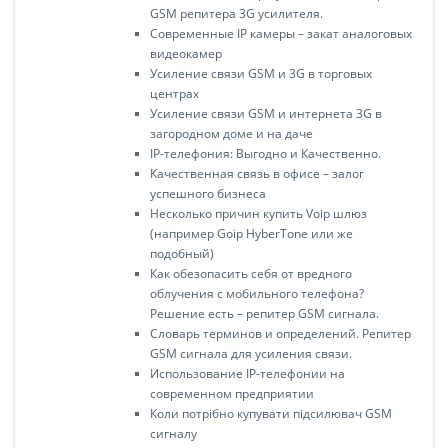
GSM репитера 3G усилителя.
Современные IP камеры – закат аналоговых
видеокамер
Усиление связи GSM и 3G в торговых
центрах
Усиление связи GSM и интернета 3G в
загородном доме и на даче
IP-телефония: Выгодно и Качественно.
Качественная связь в офисе – залог
успешного бизнеса
Несколько причин купить Voip шлюз
(например Goip HyberTone или же
подобный)
Как обезопасить себя от вредного
облучения с мобильного телефона?
Решение есть – репитер GSM сигнала.
Словарь терминов и определений. Репитер
GSM cигнала для усиления связи.
Использование IP-телефонии на
современном предприятии
Коли потрібно купувати підсилювач GSM
сигналу