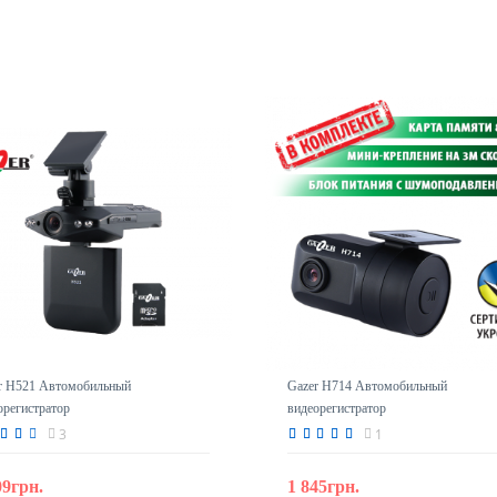
r H521 Автомобильный
Gazer H714 Автомобильный
орегистратор
видеорегистратор
3
1
09грн.
1 845грн.