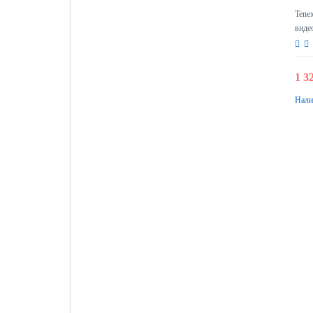
Tene
виде
1 3
Нали