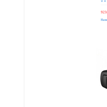
923
Нали