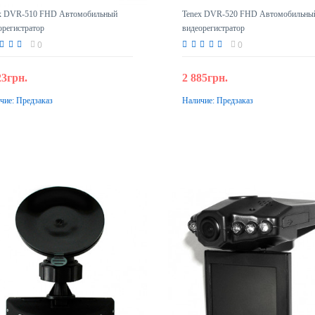
x DVR-510 FHD Автомобильный
Tenex DVR-520 FHD Автомобильны
орегистратор
видеорегистратор
0
0
23грн.
2 885грн.
чие:
Предзаказ
Наличие:
Предзаказ
Предзаказ
Предзаказ