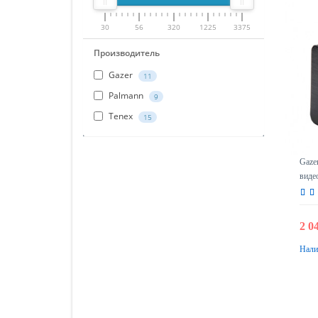
30
56
320
1225
3375
Производитель
Gazer
11
Palmann
9
Tenex
15
Gaze
виде
2 0
Нали