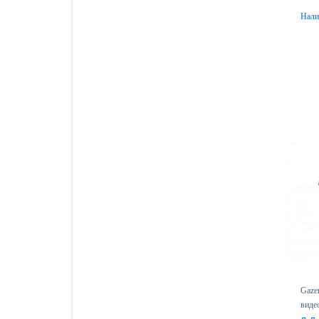
Нали
Gaze
виде