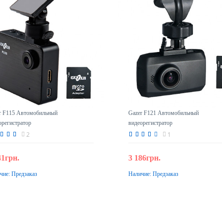
r F115 Автомобильный
Gazer F121 Автомобильный
орегистратор
видеорегистратор
2
1
41грн.
3 186грн.
чие:
Предзаказ
Наличие:
Предзаказ
Предзаказ
Предзаказ