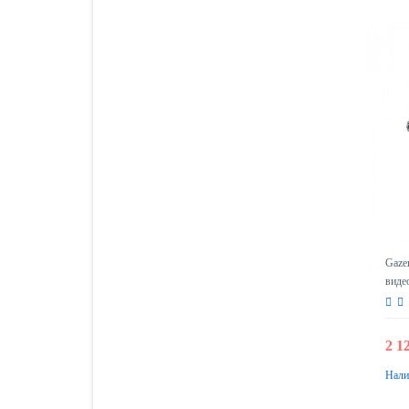
Gaze
виде
2 1
Нали