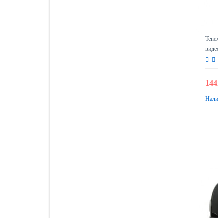
Tene
виде
144
Нали