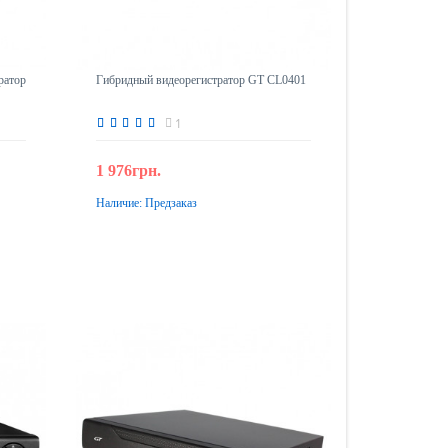
ратор
Гибридный видеорегистратор GT CL0401
1
1 976грн.
Наличие:
Предзаказ
Предзаказ