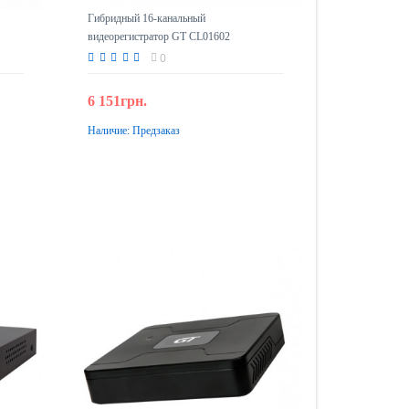
Гибридный 16-канальный
видеорегистратор GT CL01602
0
6 151грн.
Наличие:
Предзаказ
Предзаказ