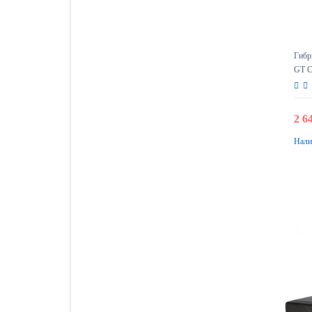
Гибр
GT C
2 6
Нали