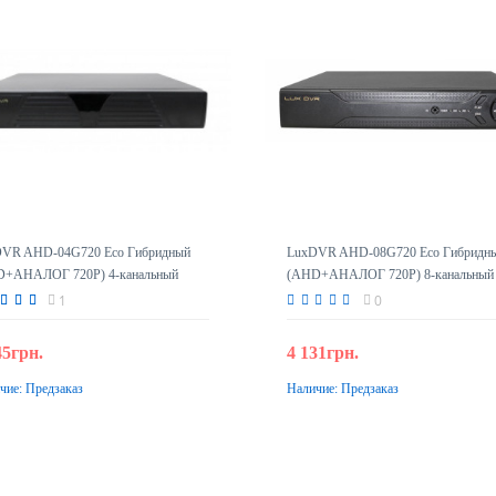
VR AHD-04G720 Eco Гибридный
LuxDVR AHD-08G720 Eco Гибридн
+АНАЛОГ 720Р) 4-канальный
(AHD+АНАЛОГ 720Р) 8-канальный
стратор
регистратор
1
0
45грн.
4 131грн.
чие:
Предзаказ
Наличие:
Предзаказ
Предзаказ
Предзаказ