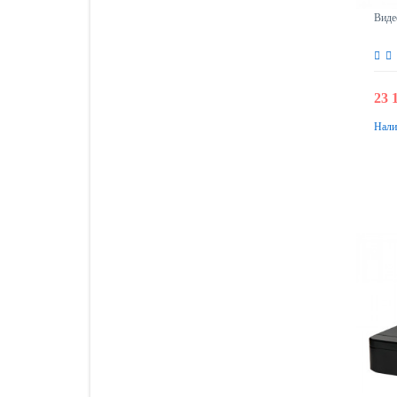
Виде
23 
Нали