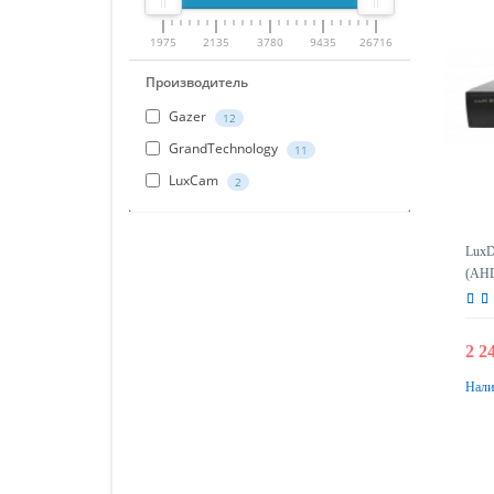
1975
2135
3780
9435
26716
Производитель
Gazer
12
GrandTechnology
11
LuxCam
2
LuxD
(AHD
реги
2 2
Нали