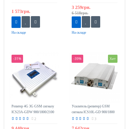
3 259грн.
1 573грн.
6 518грн.
На складе
На складе
-31%
-39%
Хит
Репитер 4G 3G GSM сигналу
Усилитель (репитер) GSM
ICS23A-GDW 900/1800/2100
сигнала ICS10L-GD 900/1800
2
3
9 440грн.
7 642грн.