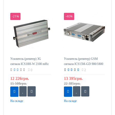
-21%
-40%
Усилитель (репитер) 3G
Усилитель (репитер) GSM
сигнала ICS18H-W 2100 mHz
сигнала ICS15M-GD 900/1800
0
2
12 226грн.
13 395грн.
15 508грн.
22 385грн.
На складе
На складе