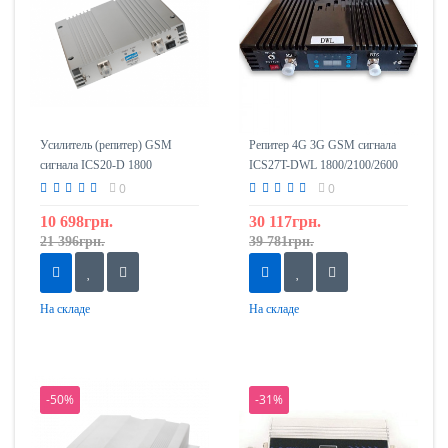
Усилитель (репитер) GSM
Репитер 4G 3G GSM сигнала
сигнала ICS20-D 1800
ICS27T-DWL 1800/2100/2600
0
0
10 698грн.
30 117грн.
21 396грн.
39 781грн.
На складе
На складе
-50%
-31%