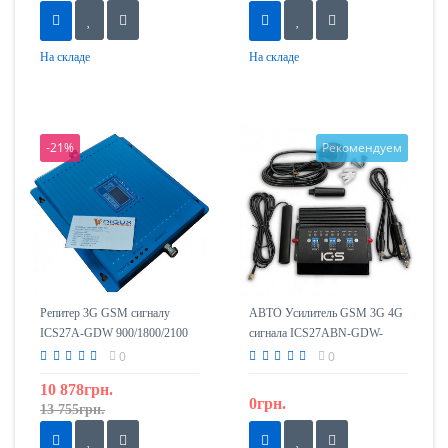
На складе
На складе
-21%
Рекомендуем
Репитер 3G GSM сигналу
АВТО Усилитель GSM 3G 4G
ICS27A-GDW 900/1800/2100
сигнала ICS27ABN-GDW-
transport (репитер)
0
0
900/1800/2100mHz
10 878грн.
0грн.
13 755грн.