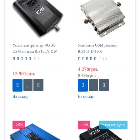
Усилитель (репитер) 4G 3G
Усилитель GSM репитер
GSM сигнала ICS10LN-DW
ICS10F-D 1800
1800/2100
2
10
4 270грн.
12 901грн.
8 496грн.
На складе
На складе
-26%
-11%
Рекомендуем