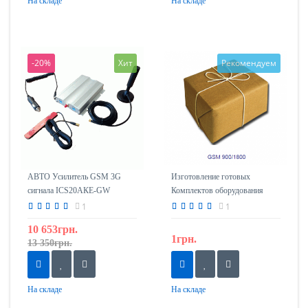
На складе
На складе
-20%
Хит
Рекомендуем
АВТО Усилитель GSM 3G
Изготовление готовых
сигнала ICS20АКЕ-GW
Комплектов оборудования
(репитер) 900/2100mHz
Усиления GSM 3G 4G сигнала
1
1
для Самостоятельной
10 653грн.
Установки
1грн.
13 350грн.
На складе
На складе