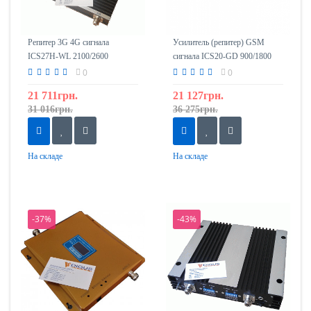
Репитер 3G 4G сигнала
Усилитель (репитер) GSM
ICS27H-WL 2100/2600
сигнала ICS20-GD 900/1800
0
0
21 711грн.
21 127грн.
31 016грн.
36 275грн.
На складе
На складе
-37%
-43%