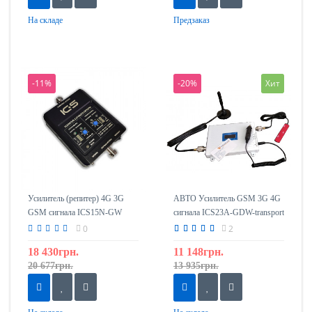
На складе
Предзаказ
-11%
-20%
Хит
Усилитель (репитер) 4G 3G
АВТО Усилитель GSM 3G 4G
GSM сигнала ICS15N-GW
сигнала ICS23А-GDW-transport
900/2100
(репитер) 900/1800/2100mHz
0
2
18 430грн.
11 148грн.
20 677грн.
13 935грн.