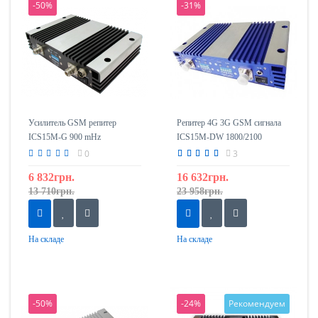
-50%
-31%
Усилитель GSM репитер
Репитер 4G 3G GSM сигнала
ICS15M-G 900 mHz
ICS15M-DW 1800/2100
0
3
6 832грн.
16 632грн.
13 710грн.
23 958грн.
На складе
На складе
-50%
-24%
Рекомендуем