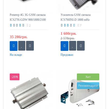
Репитер 4G 3G GSM сигнала
Усилитель GSM сигнала
ICS27H-GDW 900/1800/2100
ICS7MINI-D 1800 mHz
2
7
1 600грн.
35 286грн.
2 570грн.
На складе
Предзаказ
-26%
Хит
Рекомендуем