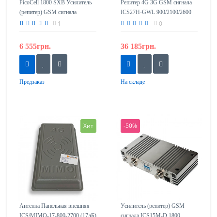
PicoCell 1800 SXB Усилитель
Репитер 4G 3G GSM сигнала
(репитер) GSM сигнала
ICS27H-GWL 900/2100/2600
1
0
6 555грн.
36 185грн.
Предзаказ
На складе
Хит
-50%
Антенна Панельная внешняя
Усилитель (репитер) GSM
ICS/MIMO-17-800-2700 (17дБ)
сигнала ICS15M-D 1800