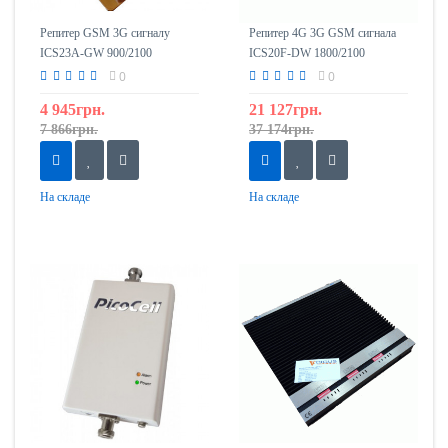
Репитер GSM 3G сигналу
Репитер 4G 3G GSM сигнала
ICS23A-GW 900/2100
ICS20F-DW 1800/2100
0
0
4 945грн.
21 127грн.
7 866грн.
37 174грн.
На складе
На складе