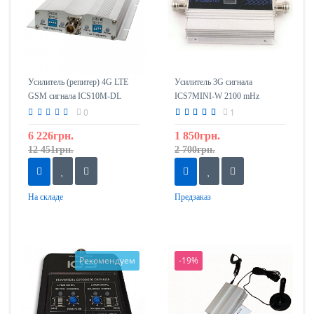
Усилитель (репитер) 4G LTE
Усилитель 3G сигнала
GSM сигнала ICS10M-DL
ICS7MINI-W 2100 mHz
1800/2600 mHz
0
1
6 226грн.
1 850грн.
12 451грн.
2 700грн.
На складе
Предзаказ
Рекомендуем
-19%