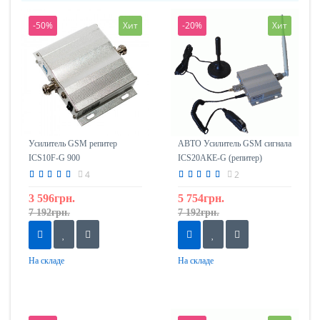
-50%
Хит
-20%
Хит
Усилитель GSM репитер
АВТО Усилитель GSM сигнала
ICS10F-G 900
ICS20АКЕ-G (репитер)
4
2
3 596грн.
5 754грн.
7 192грн.
7 192грн.
На складе
На складе