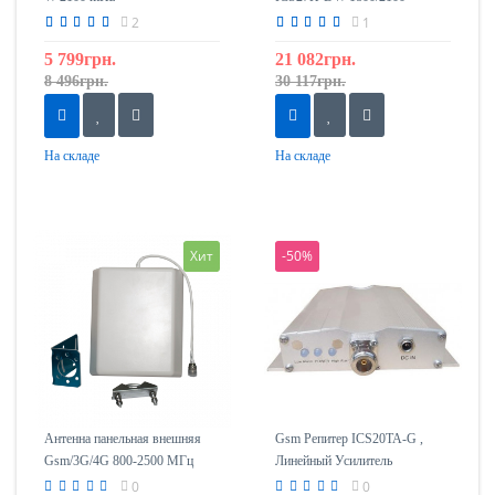
2
1
5 799грн.
21 082грн.
8 496грн.
30 117грн.
На складе
На складе
Хит
-50%
Антенна панельная внешняя
Gsm Репитер ICS20TA-G ,
Gsm/3G/4G 800-2500 МГц
Линейный Усилитель
ICS-OPA-10D (10дБ)
0
0