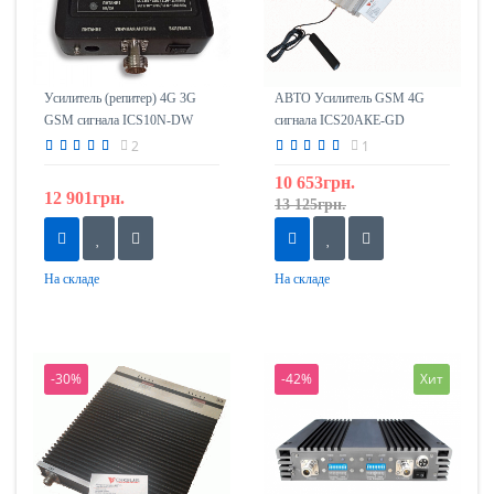
Усилитель (репитер) 4G 3G
АВТО Усилитель GSM 4G
GSM сигнала ICS10N-DW
сигнала ICS20АКЕ-GD
1800/2100
(репитер) 900/1800mHz
2
1
10 653грн.
12 901грн.
13 125грн.
На складе
На складе
-30%
-42%
Хит