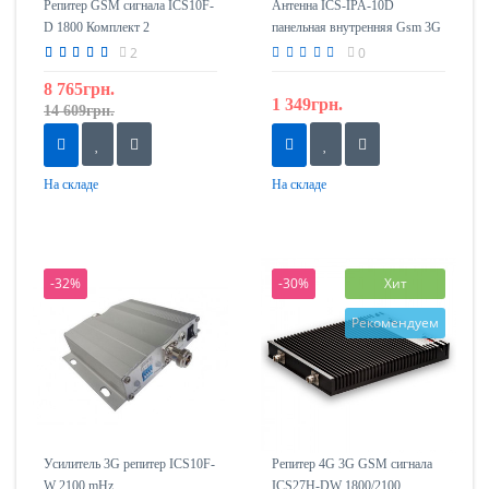
Репитер GSM сигнала ICS10F-
Антенна ICS-IPA-10D
D 1800 Комплект 2
панельная внутренняя Gsm 3G
4G 800-2500 МГц
2
0
8 765грн.
1 349грн.
14 609грн.
На складе
На складе
-32%
-30%
Хит
Рекомендуем
Усилитель 3G репитер ICS10F-
Репитер 4G 3G GSM сигнала
W 2100 mHz
ICS27H-DW 1800/2100