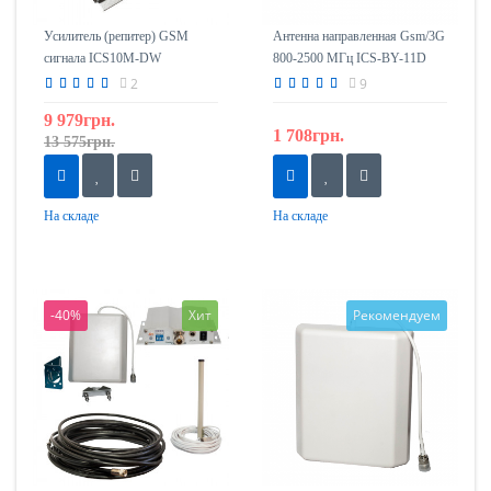
Усилитель (репитер) GSM
Антенна направленная Gsm/3G
сигнала ICS10M-DW
800-2500 МГц ICS-BY-11D
1800/2100
(11дБ)
2
9
9 979грн.
1 708грн.
13 575грн.
На складе
На складе
-40%
Хит
Рекомендуем