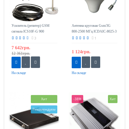
Усилитель (репитер) GSM
Антенна круговая Gsm/3G
сигнала ICS10F-G 900
800-2500 МГц ICDAIC-8025-3
Комплект 2
3
1
7 642грн.
1 124грн.
12 361грн.
На складе
На складе
Хит
-38%
Хит
Рекомендуем