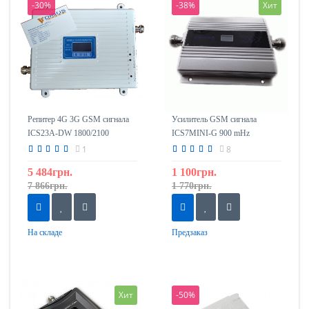
-30%
-38%
Хит
Репитер 4G 3G GSM сигнала
Усилитель GSM сигнала
ICS23A-DW 1800/2100
ICS7MINI-G 900 mHz
1
8
5 484грн.
1 100грн.
7 866грн.
1 770грн.
На складе
Предзаказ
Хит
-50%