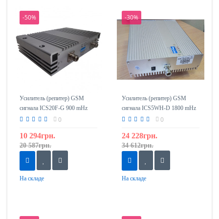
-50%
-30%
Усилитель (репитер) GSM
Усилитель (репитер) GSM
сигнала ICS20F-G 900 mHz
сигнала ICS5WH-D 1800 mHz
(5 Ватт)
0
0
10 294грн.
24 228грн.
20 587грн.
34 612грн.
На складе
На складе