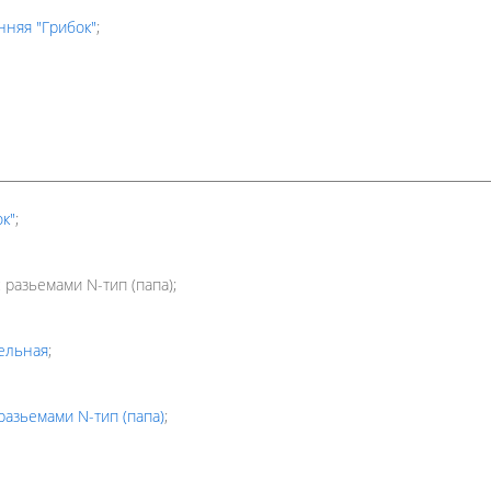
нняя "Грибок"
;
к"
;
 разьемами N-тип (папа);
ельная
;
разьемами N-тип (папа)
;