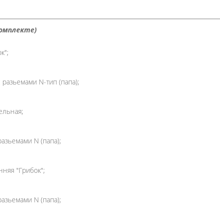
Комплекте)
к";
 разьемами N-тип (папа);
ельная;
разьемами N (папа);
няя "Грибок";
разьемами N (папа);