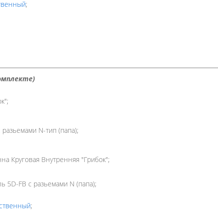
ственный
;
омплекте)
к";
 разьемами N-тип (папа);
на Круговая Внутренняя "Грибок";
ь 5D-FB с разьемами N (папа);
ественный
;