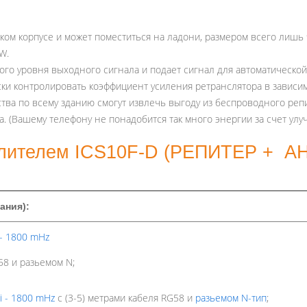
ком корпусе и может поместиться на ладони, размером всего лишь
W.
го уровня выходного сигнала и подает сигнал для автоматической
ски контролировать коэффициент усиления ретранслятора в зависи
тва по всему зданию смогут извлечь выгоду из беспроводного реп
а. (Вашему телефону не понадобится так много энергии за счет ул
илителем ICS10F-D (РЕПИТЕР + 
ания):
 - 1800 mHz
8 и разьемом N;
i - 1800 mHz
с (3-5) метрами кабеля RG58 и
разьемом N-тип
;