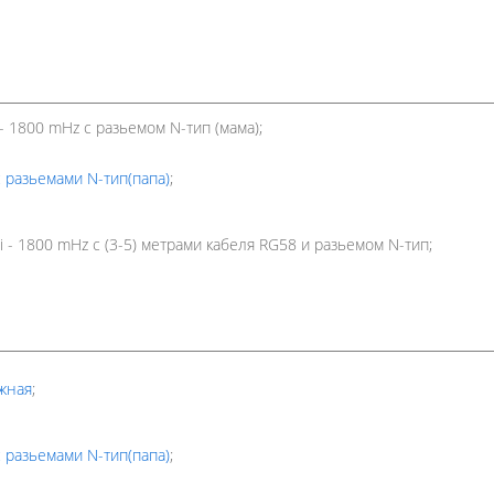
- 1800 mHz с разьемом N-тип (мама);
 разьемами N-тип(папа)
;
 - 1800 mHz с (3-5) метрами кабеля RG58 и разьемом N-тип;
жная
;
 разьемами N-тип(папа)
;