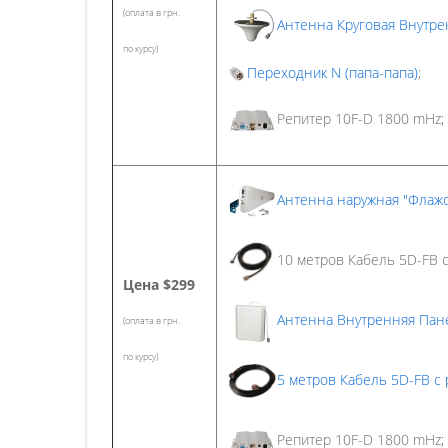
(оплата в грн.
Антенна Круговая Внутре
по курсу)
Переходник N (папа-папа)
;
Репитер 10F-D 1800 mHz;
Антенна наружная "Флажо
10 метров Кабель 5D-FB с
Цена
$299
Антенна Внутренняя Пан
(оплата в грн.
по курсу)
5 метров Кабель 5D-FB с 
Репитер 10F-D 1800 mHz;