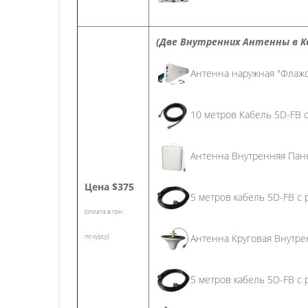
(Две Внутренних Антенны в 
Антенна наружная "Флажо
10 метров Кабель 5D-FB с
Антенна Внутренняя Пан
Цена
$375
5 метров кабель 5D-FB с 
(оплата в грн.
Антенна Круговая Внутрен
по курсу)
5 метров кабель 5D-FB с 