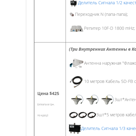
Делитель Сигнала 1/2 каче
Переходник N (папа-папа);
Репитер 10F-D 1800 mHz;
(Три Внутренних Антенны в К
Антенна наружная "Флажо
10 метров Кабель 5D-FB с
Цена
$425
3шт*Антен
(оплата в грн.
3шт*5 метров кабел
по курсу)
Делитель Сигнала 1/3 кач