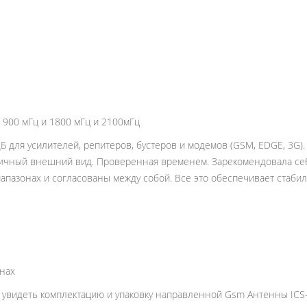
 900 мГц и 1800 мГц и 2100мГц
 для усилителей, репитеров, бустеров и модемов (GSM, EDGE, 3G)
ичный внешний вид. Проверенная временем. Зарекомендовала себ
иапазонах и согласованы между собой. Все это обеспечивает стаби
онах
увидеть комплектацию и упаковку направленной Gsm Антенны ICS