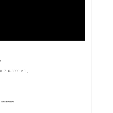
я
0/1710-2500 МГц
нтальная