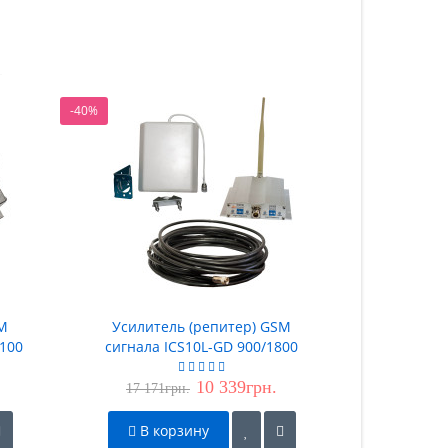
-40%
SM
Усилитель (репитер) GSM
PicoCell 9
2100
сигнала ICS10L-GD 900/1800
(репи
Комплект
10 339грн.
17 171грн.
В корзину
Пре