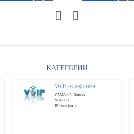
КАТЕГОРИИ
VoIP телефония
GSM/VoIP Шлюзы
VoIP-АТС
IP Телефоны