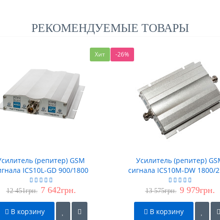
РЕКОМЕНДУЕМЫЕ ТОВАРЫ
Хит
-26%
Усилитель (репитер) GSM
Усилитель (репитер) G
игнала ICS10L-GD 900/1800
сигнала ICS10M-DW 1800/
7 642грн.
9 979грн.
12 451грн.
13 575грн.
В корзину
В корзину