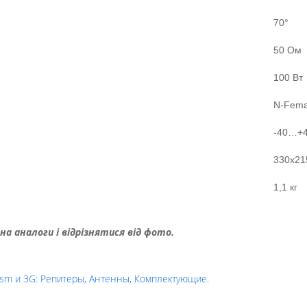
70°
50 Ом
100 Вт
N-Fema
-40…+
330х21
1,1 кг
 аналоги і відрізнятися від фото.
sm и 3G: Репитеры, Антенны, Комплектующие.