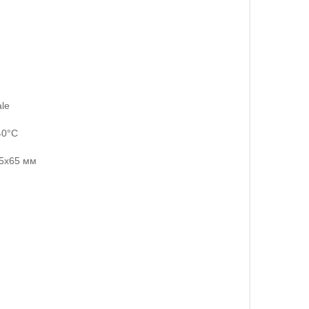
le
40°С
5х65 мм