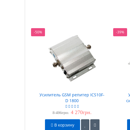
-50%
-39%
Усилитель GSM репитер ICS10F-
D 1800
с
4 270грн.
8 496грн.
В корзину