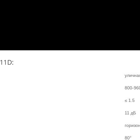
11D:
улична
800-96
≤ 1.5
11 дБ
горизо
80°