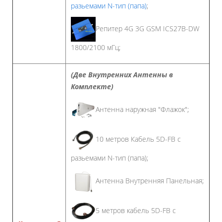
разьемами N-тип (папа)
;
Репитер 4G 3G GSM ICS27B-DW
1800/2100 мГц;
(Две Внутренних Антенны в
Комплекте)
Антенна наружная "Флажок";
10 метров Кабель 5D-FB с
разьемами N-тип (папа);
Антенна Внутренняя Панельная;
5 метров кабель 5D-FB с