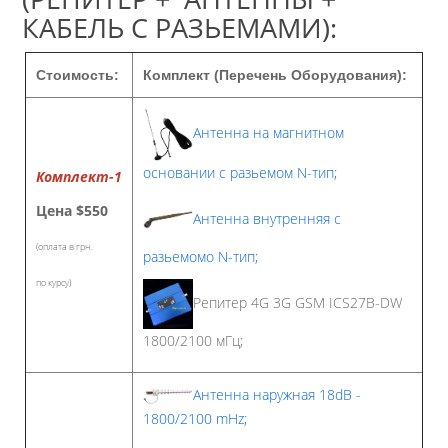
КАБЕЛЬ С РАЗЬЕМАМИ):
Стоимость:
Комплект (Перечень Оборудования):
Антенна на магнитном
основании с разьемом N-тип;
Комплект-1
Цена
$550
Антенна внутренняя с
(оплата в грн.
разьемомо N-тип;
по курсу)
Репитер 4G 3G GSM ICS27B-DW
1800/2100 мГц;
Антенна наружная 18dB -
1800/2100 mHz;