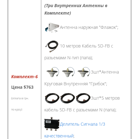
(Три Внутренних Антенны в
Комплекте)
Антенна наружная "Флажок";
10 метров Кабель 5D-FB с
разьемами N-тип (папа);
3шт*Антенна
Комплект-6
Круговая Внутренняя "Грибок";
Цена
$763
3шт*5 метров
(оплата в грн.
кабель 5D-FB с разьемами N (папа);
по курсу)
Делитель Сигнала 1/3
качественный
;