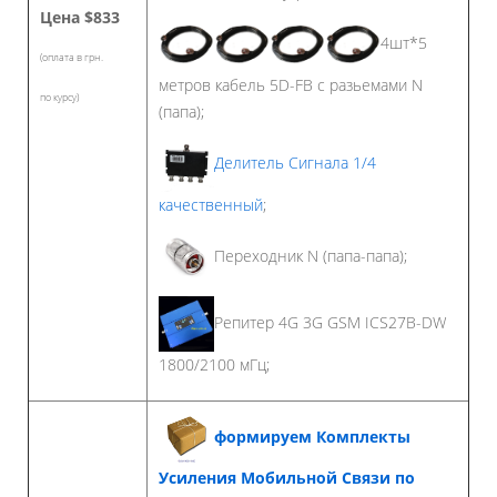
Цена
$833
4шт*5
(оплата в грн.
метров кабель 5D-FB с разьемами N
по курсу)
(папа);
Делитель Сигнала 1/4
качественный
;
Переходник N (папа-папа);
Репитер 4G 3G GSM ICS27B-DW
1800/2100 мГц;
формируем Комплекты
Усиления Мобильной Связи по