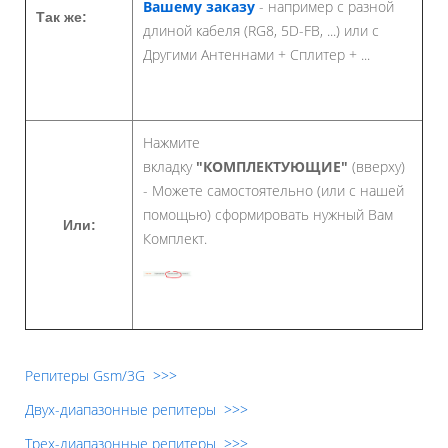
Вашему заказу
- например с разной
Так же:
длиной кабеля (RG8, 5D-FB, ...) или с
Другими Антеннами + Сплитер + ...
Нажмите
вкладку
"КОМПЛЕКТУЮЩИЕ"
(вверху)
- Можете самостоятельно (или с нашей
помощью) сформировать нужный Вам
Или:
Комплект.
Репитеры Gsm/3G >>>
Двух-диапазонные репитеры >>>
Трех-диапазонные репитеры >>>