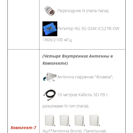
Переходник N (папа-папа);
Репитер 4G 3G GSM ICS27B-DW
1800/2100 мГц;
(Четыре Внутренних Антенны в
Комплекте)
Антенна наружная "Флажок";
10 метров Кабель 5D-FB с
разьемами N-тип (папа);
Комплект-7
4шт*Антенна Внутр. Панельная;