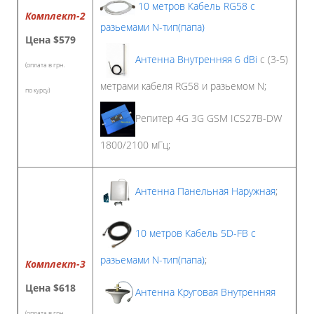
10 метров Кабель RG58 с
Комплект-2
разьемами N-тип(папа)
Цена
$579
Антенна Внутренняя 6 dBi
с (3-5)
(оплата в грн.
метрами кабеля RG58 и разьемом N;
по курсу)
Репитер 4G 3G GSM ICS27B-DW
1800/2100 мГц;
Антенна Панельная Наружная
;
10 метров Кабель 5D-FB с
разьемами N-тип(папа)
;
Комплект-3
Цена
$618
Антенна Круговая Внутренняя
(оплата в грн.