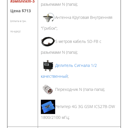
Комплект-5
разьемами N (папа);
Цена
$713
Антенна Круговая Внутренняя
(оплата в грн.
"Грибок";
по курсу)
5 метров кабель 5D-FB с
разьемами N (папа);
Делитель Сигнала 1/2
качественный
;
Переходник N (папа-папа);
Репитер 4G 3G GSM ICS27B-DW
1800/2100 мГц;