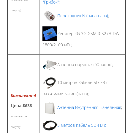
"Грибок"
;
по курсу)
Переходник N (папа-папа)
;
Репитер 4G 3G GSM ICS27B-DW
1800/2100 мГц;
Антенна наружная "Флажок";
10 метров Кабель 5D-FB с
разьемами N-тип (папа);
Комплект-4
Цена
$638
Антенна Внутренняя Панельная
;
(оплата в грн.
5 метров Кабель 5D-FB с
по курсу)