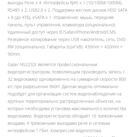
выходы Реле х 4. Интерфейсы RJ45 х 1 (10/100M/1000M),
RS485 x 2, USB2.0 x 2. Поддержка жестких дисков HDD SATA
x 8 (до 4ТБ), eSATA x 1. Управление: мышь, передняя
панель, пульт управления, клавиатура (опционально).
Удаленный доступ через IE/Safari/iPhone/Android/CMS.
Резервное копирование через USB накопитель, сеть, DVD-
RW (опционально). Габариты (ШхГхВ): 430mm × 420mm ×
90mm.
Gazer NS2232r является профессиональным
видеорегистратором, позволяющим производить запись с
32 видеокамер одновременно на суммарной скорости 800
к/с при разрешении 960H. Данная модель оптимально
подойдет для организации систем видеонаблюдения на
крупных территориально распределенных объектах, на
которых необходима установка максимального количества
видеокамер. Видеорегистратор обладает 16 тревожными
входами, 4 тревожными выходами реле и сетевым
интерфейсом 1 Гбит. Компрессия видеопотока