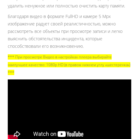
удалить ненужное или полностью очистить карту памяти.
Благодаря видео в формате FullHD и камере 5 Mpx
изображение радует своей реалистичностью, можно
рассмотреть все объекты при просмотре записи и легко
выяснить обстоятельства инцидента, которые
способствовали его возникновению.
*** При просмотре Видео в настройках плеера выбирайте
наилучшее качество: 1080p HD (в правом нижнем углу «шестеренка»)
***