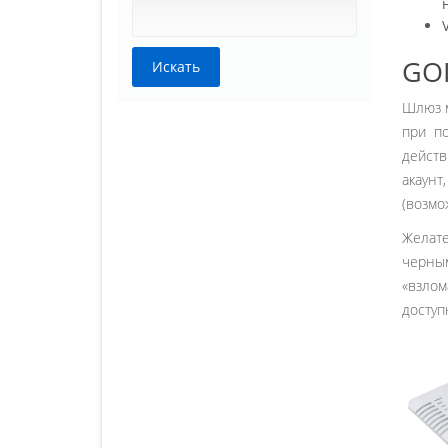
GO
Шлюз м
при по
действ
акаунт
(возмо
Желате
черным
«взлом
доступ