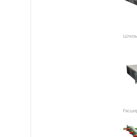
Шлюзы 
Расшир