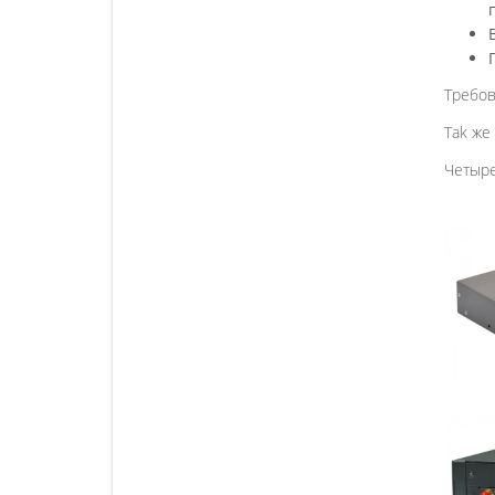
Требов
Tak же
Четыр