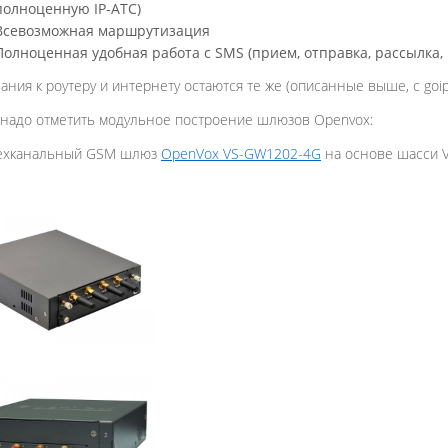
полноценную IP-АТС)
Всевозможная маршрутизация
Полноценная удобная работа с SMS (прием, отправка, рассылка, 
ания к роутеру и интернету остаются те же (описанные выше, с goip
 надо отметить модульное построение шлюзов Openvox:
ехканальный GSM шлюз
OpenVox VS-GW1202-4G
на основе шасси V