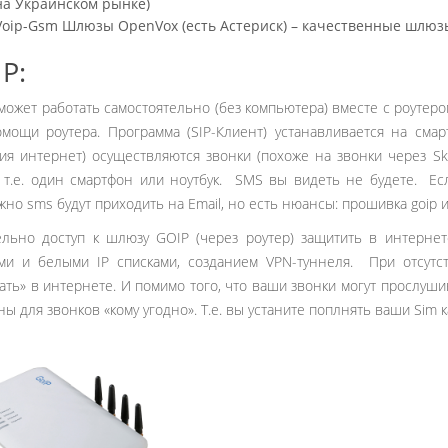
на Украинском рынке)
Voip-Gsm Шлюзы OpenVox (есть Астериск) – качественные шлюзы
IP:
ожет работать самостоятельно (без компьютера) вместе с роутеро
мощи роутера. Программа (SIP-Клиент) устанавливается на сма
ия интернет) осуществляются звонки (похоже на звонки через Sk
, т.е. один смартфон или ноутбук. SMS вы видеть не будете. 
жно sms будут приходить на Email, но есть нюансы: прошивка goip и
льно доступ к шлюзу GOIP (через роутер) защитить в интернет
и и белыми IP списками, созданием VPN-туннеля. При отсутст
ать» в интернете. И помимо того, что ваши звонки могут прослуши
ны для звонков «кому угодно». Т.е. вы устаните поплнять ваши Sim к