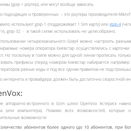
схемы (goip + роутер), или могут вообще зависать.
з подходящих и проверенных – это роутеры производителя MikroTi
авило используют goip-1 (поддерживает 1 Sim карту) или
goip-4
(четы
p-16, goip-32 - в такой схеме использовать не целесобразно.
пользовании четырехканального Goip4 можно настроить разным
абираемые номера оператора Киевстар осуществлялись с карточки Ki
 т.п. Но поскольку в гоипе можно для одной линии прописать толь
зовать префиксы (перед номером Киевстар набирается например пр
операторов разные коды и под все одним правилом не подстроишьс
о интернета и провайдера: должен быть достаточно скоростной инт
enVox:
ие аппаратно-встроеного в Gsm шлюз OpenVox Астериск намног
ра (или компьютера). Помимо всех возможностей, которые 
ительные возможности:
Количество абонентов более одного (до 10 абонентов, при б