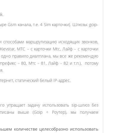
k.
ре Gsm канала, т.е. 4 Sim карточки). Шлюзы: goip-
и способами маршрутизацию исходящих звонков,
evstar, МТС – с карточки Mtc, Лайф – с карточки
ко одно правило диалплана, мы все же рекомендую
ефикс – 80, Мтс – 81, Лайф – 82 и т.п.), потому
я.
ернет, статический белый IP-адрес.
о упращает задачу использовать sip-шлюз без
описаны выше (Goip + Роутер), мы получаем
ольшем количестве целесобразно использовать