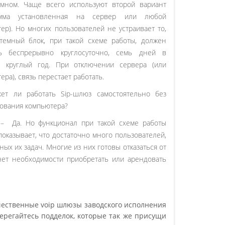
ммном. Чаще всего используют второй вариант
амма установленная на сервер или любой
ер). Но многих пользователей не устраивает то,
темный блок, при такой схеме работы, должен
ть беспрерывно круглосуточно, семь дней в
, круглый год. При отключении сервера (или
ера), связь перестает работать.
жет ли работать Sip-шлюз самостоятельно без
ования компьютера?
– Да. Но функционал при такой схеме работы
показывает, что достаточно много пользователей,
ых их задач. Многие из них готовы отказаться от
(нет необходимости приобретать или арендовать
ачественные voip шлюзы заводского исполнения
терегайтесь подделок, которые так же присущи