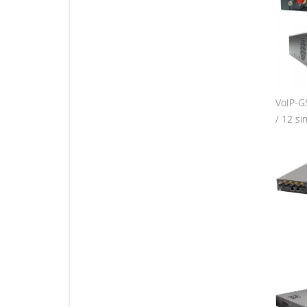
VoIP-G
/ 12 si