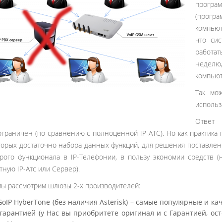
програ
(прогр
компьют
что сис
работа
неделю
компьют
Так мо
использ
Ответ 
ограничен (по сравнению с полноценной IP-АТС). Но как практика 
торых достаточно набора данных функций, для решения поставленн
рого функционала в IP-Телефонии, в пользу экономии средств 
тную IP-Атс или Сервер).
ы рассмотрим шлюзы 2-х производителей:
GoIP HyberTone (без наличия Asterisk) – самые популярные и к
гарантией (у Нас вы приобритете оригинал и с Гарантией, ос