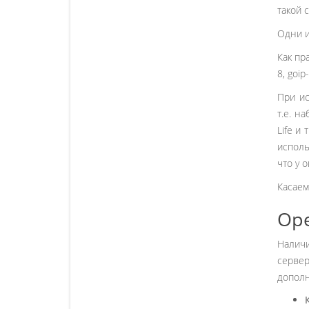
такой 
Одни и
Как пр
8, goi
При ис
т.е. н
Life и
исполь
что у 
Касаем
Op
Налич
серве
дополн