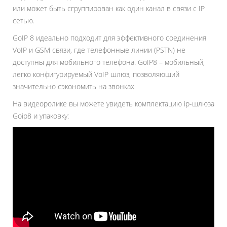
или может быть сгруппирован как один канал в связи с IP
сетью.
GoIP 8 идеально подходит для эффективного соединения
VoIP и GSM связи, где телефонные линии (PSTN) не
доступны для мобильного телефона. GoIP8 – мобильный,
легко конфигурируемый VoIP шлюз, позволяющий
значительно сэкономить на звонках
На видеоролике вы можете увидеть комплектацию ip-шлюза
Goip8 и упаковку: