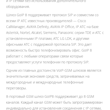
и IP сетями без использования дополнительного
оборудования.
Шлюз GoIP 8 поддерживает протокол SIP и совместим со
всеми IP АТС известных производителей — Cisco
CallManager, AVAYA Definity, AVAYA IP Office, IP АТС на базе
Asterisk, Nortel, Alcatel, Siemens, Panasonic серии TDE и АТС с
установленными IP платами, АТС LG LDK, и другими
офисными АТС с поддержкой протокола SIP. Это дает
возможность быстро телефонизировать офис. GoIP 8
работает с любыми операторами связи которые
предоставляют услуги телефонии по протоколу SIP.
Одним из главных достоинств VoIP-GSM шлюзов является
значительная экономия средств, затрачиваемых на
междугородные и международные телефонные
переговоры.
8-портовый GSM шлюз GoIP8 поддерживает до 8 GSM
каналов. Каждый канал GSM может быть запрограммирован
индивидуально для установления соединения с IP сетями,