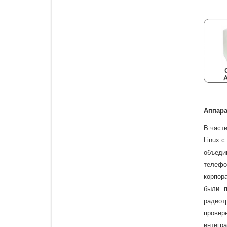
Аппара
В части
Linux 
объеди
телефо
корпор
были п
радиот
провер
интегр