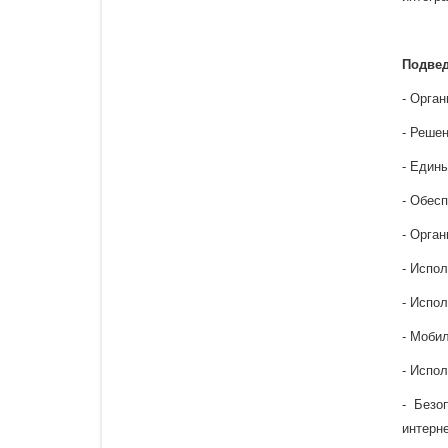
Подвед
- Орга
- Реше
- Един
- Обес
- Орга
- Испо
- Испо
- Моби
- Испо
- Безо
интерн