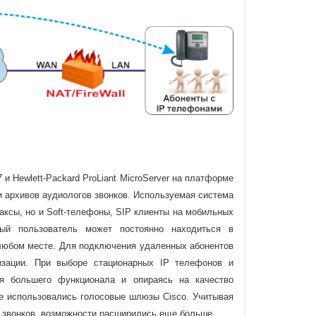
и Hewlett-Packard ProLiant MicroServer на платформе
и архивов аудиологов звонков. Используемая система
аксы, но и Soft-телефоны, SIP клиенты на мобильных
ный пользователь может постоянно находиться в
в любом месте. Для подключения удаленных абонентов
зации. При выборе стационарных IP телефонов и
ия большего функционала и опираясь на качество
е использовались голосовые шлюзы Cisco. Учитывая
e звонков, возможности расширились еще больше.