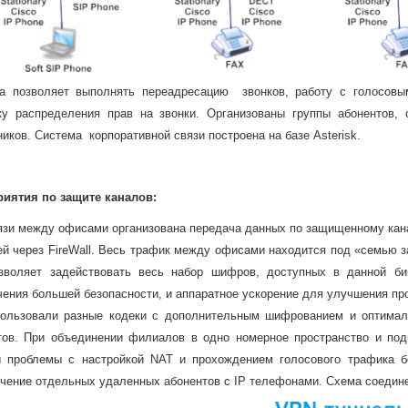
а позволяет выполнять переадресацию звонков, работу с голосовы
ку распределения прав на звонки. Организованы группы абонентов
иков. Система корпоративной связи построена на базе Asterisk.
иятия по защите каналов:
язи между офисами организована передача данных по защищенному кан
ей через FireWall. Весь трафик между офисами находится под «семью з
зволяет задействовать весь набор шифров, доступных в данной биб
чения большей безопасности, и аппаратное ускорение для улучшения пр
ользовали разные кодеки с дополнительным шифрованием и оптимал
тов. При объединении филиалов в одно номерное пространство и под
 проблемы с настройкой NAT и прохождением голосового трафика б
чение отдельных удаленных абонентов с IP телефонами. Схема соедине