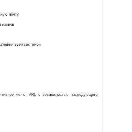
нную почту
 вызовов
авления всей системой
активное меню IVR), с возможностью последующего