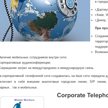
в города
г.Дортму
г.Киев, У
г.Днепр,
При про
Создан
террит
поддерж
Возможн
Наличие мобильных сотрудников внутри сети;
Корпоративные аудиоконференции;
Сокращение затрат на междугороднюю и международную связь.
а корпоративной телефонной сети создавалась на базе сети передачи да
ключает в себя внешние аналоговые городские линии, SIP линии,
арных , так и мобильных.