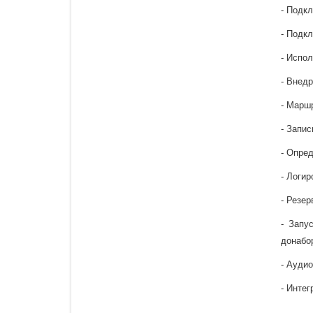
- Подк
- Подк
- Испо
- Внед
- Марш
- Запи
- Опре
- Логи
- Резе
- Запу
донабо
- Ауди
- Интег