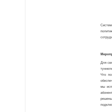
Систем
полити
сотрудн
Меропр
Для св
туннел
Что по
обеспе
мы исп
абонен
решены
подклю