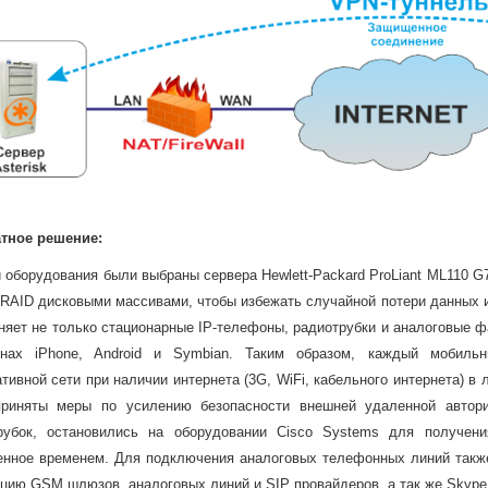
тное решение:
 оборудования были выбраны сервера Hewlett-Packard ProLiant ML110 G7 
с RAID дисковыми массивами, чтобы избежать случайной потери данных 
няет не только стационарные IP-телефоны, радиотрубки и аналоговые ф
нах iPhone, Android и Symbian. Таким образом, каждый мобиль
ативной сети при наличии интернета (3G, WiFi, кабельного интернета) 
риняты меры по усилению безопасности внешней удаленной автори
рубок, остановились на оборудовании Cisco Systems для получен
енное временем. Для подключения аналоговых телефонных линий такж
ацию GSM шлюзов, аналоговых линий и SIP провайдеров, а так же Skyp