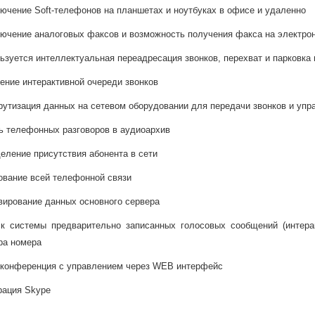
лючение Soft-телефонов на планшетах и ноутбуках в офисе и удаленно
лючение аналоговых факсов и возможность получения факса на электро
льзуется интеллектуальная переадресация звонков, перехват и парковка
рение интерактивной очереди звонков
рутизация данных на сетевом оборудовании для передачи звонков и упр
сь телефонных разговоров в аудиоархив
деление присутствия абонента в сети
рование всей телефонной связи
рвирование данных основного сервера
ск системы предварительно записанных голосовых сообщений (интер
ра номера
оконференция с управлением через WEB интерфейс
рация Skype