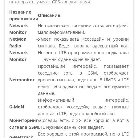
некоторых случаях с GPS-координатами.
Название
Описание
приложения
Network
Не показывает соседние соты, интерфейс
Monitor
малоинформативный.
NetMon -
Умеет показывать
соседей
и уровни
Radio
сигнала. Ведет вполне адекватный лог.
Network
Но вот с LTE программа явно подкачала
Monitor
— нужных данных не выдает.
Простейший интерфейс, показывает
соседние соты в GSM, отображает
Netmonitor
уровень сигнала, ведет лог. В UMTS и LTE
ведет себя адекватно, выдает все нужные
данные.
Информативный интерфейс,
G-MoN
отображает
соседей
, выдает нужные
данные в LTE, ведет подробный лог.
Мониторинг
Соседи
есть, с 3G все хорошо, а вот в
сигнала GSM
LTE нужных данных не выдает.
Все хорошо с этой программой, но в LTE
G-NetTrack