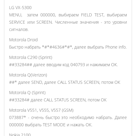
LG VX-5300
MENU, затем 000000, выбираем FIELD TEST, выбираем
SERVICE или SCREEN. Численные значения - это уровни
сигналов.
Motorola Droid
Быстро набрать *#*#4636#*#*, далее выбрать Phone info.
Motorola C290 (Sprint)
##33284## далее вводим код 040793 и нажимаем ОК.
Motorola Q(Verizon)
##* далее SEND, далее CALL STATUS SCREEN, потом ОК
Motorola Q (Sprint)
##33284# далее CALL STATUS SCREEN, потом ОК
Motorola V551, V555, V557 (GSM)
073887* - очень быстро это необходимо набрать. Далее
000000 выбрать TEST MODE и нажать ОК.
Nokia 2100