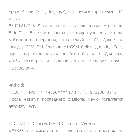
Apple iPhone 2g, 3g, 3gs, 4g, 4gs, 5 – версия прошивка 5.0.1
и выше:
*3001#12345#* затем нажать «вызов». Попадаем в меню
Field Test. В левом верхнем углу виден уровень сигнала
мобильного оператора, отражаемый в Дб. Далее на
вкладку GSM Cell Environment/GSM Cell/Neighboring Cells,
здесь видно список каналов. Всего 6 каналов. Для того,
чтобы посмотреть информацию о канале следует нажать
на стрелочку.
Android:
*#0011# или *#*#4636#*#* или *#*#197328640#*#* .
После нажатия последнего символа, меню появляется
автоматически.
HTC EVO, HTC Incredible, HTC Touch – Verizon
##33284# и нажать вызов, далее попадаете в меню, где