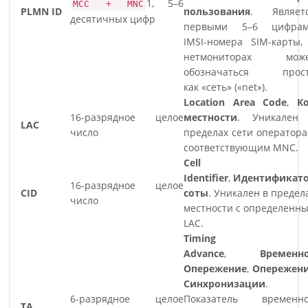
1, 5–6
MCC + MNC
PLMN ID
пользования
. Являет
десятичных цифр
первыми 5–6 цифра
IMSI-номера SIM-карты,
нетмониторах мож
обозначаться прос
как
сеть
(
net
).
Location Area Code
,
К
16-разрядное целое
местности
. Уникален
LAC
число
пределах сети оператора
соответствующим MNC.
Cell
Identifier
,
Идентификат
16-разрядное целое
CID
соты
. Уникален в предел
число
местности с определенн
LAC.
Timing
Advance
,
Временн
Опережение
,
Опережен
Синхронизации
.
6-разрядное целое
Показатель временн
TA