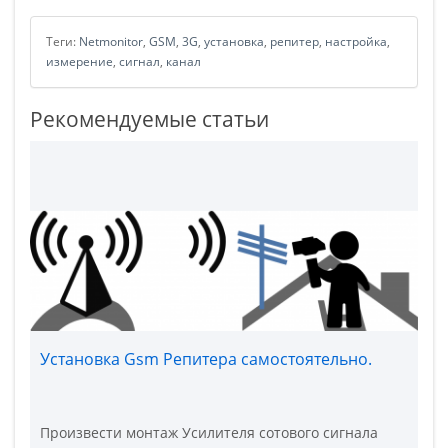
Теги:
Netmonitor
,
GSM
,
3G
,
установка
,
репитер
,
настройка
,
измерение
,
сигнал
,
канал
Рекомендуемые статьи
Установка Gsm Репитера самостоятельно.
Произвести монтаж Усилителя сотового сигнала