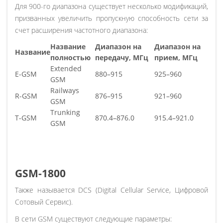
Для 900-го диапазона существует несколько модификаций,
призванных увеличить пропускную способность сети за
счет расширения частотного диапазона:
Название
Диапазон на
Диапазон на
Название
полностью
передачу, МГц
прием, МГц
Extended
E-GSM
880–915
925–960
GSM
Railways
R-GSM
876–915
921–960
GSM
Trunking
T-GSM
870.4–876.0
915.4–921.0
GSM
GSM-1800
Также называется DCS (Digital Cellular Service, Цифровой
Сотовый Сервис).
В сети GSM существуют следующие параметры: