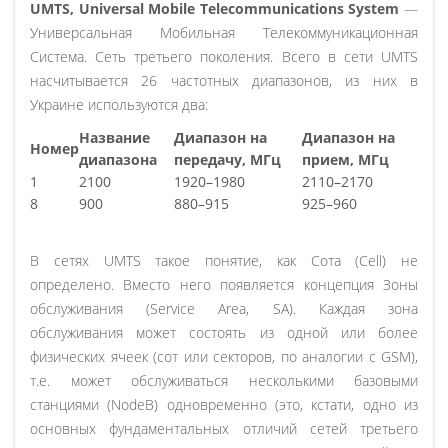
UMTS, Universal Mobile Telecommunications System
—
Универсальная Мобильная Телекоммуникационная
Система. Сеть третьего поколения. Всего в сети UMTS
насчитывается 26 частотных диапазонов, из них в
Украине используются два:
Название
Диапазон на
Диапазон на
Номер
диапазона
передачу, МГц
прием, МГц
1
2100
1920–1980
2110–2170
8
900
880–915
925–960
В сетях UMTS такое понятие, как Сота (Cell) не
определено. Вместо него появляется концепция Зоны
обслуживания (Service Area, SA). Каждая зона
обслуживания может состоять из одной или более
физических ячеек (сот или секторов, по аналогии с GSM),
т.е. может обслуживаться несколькими базовыми
станциями (NodeB) одновременно (это, кстати, одно из
основных фундаментальных отличий сетей третьего