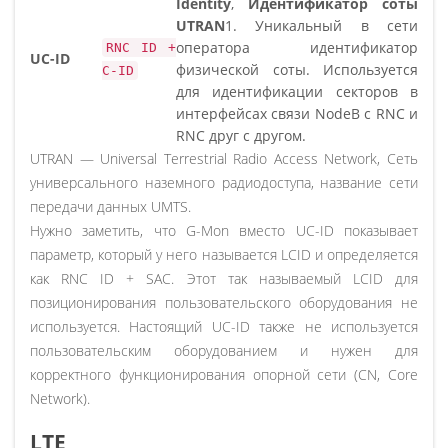
Identity
,
Идентификатор соты
UTRAN
1. Уникальный в сети
оператора идентификатор
RNC ID +
UC-ID
физической соты. Используется
C-ID
для идентификации секторов в
интерфейсах связи NodeB с RNC и
RNC друг с другом.
UTRAN — Universal Terrestrial Radio Access Network, Сеть
универсального наземного радиодоступа, название сети
передачи данных UMTS.
Нужно заметить, что G-Mon вместо UC-ID показывает
параметр, который у него называется LCID и определяется
как RNC ID + SAC. Этот так называемый LCID для
позиционирования пользовательского оборудования не
используется. Настоящий UC-ID также не используется
пользовательским оборудованием и нужен для
корректного функционирования опорной сети (CN, Core
Network).
LTE