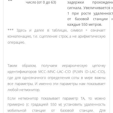
число (от 0 до 63)
задержки прохожден
сигнала. Увеличивается 
1 при росте удаленнос
от базовой станции 
каждые 550 метров.
*** Здесь и далее в таблицах, символ + означает
конкатенацию, т.е. сцепление строк, а не арифметическую
операцию.
Таким образом, получаем иерархическую цепочку
идентификаторов MCC–MNC–LAC–CID (PLMN ID–LAC–CID),
где для однозначного определения соты в мире важны
все параметры. И именно эти параметры нам показывает
любой нетмонитор.
Если нетмонитор показывает параметр TA, то можно
примерно (с градацией 550 м) установить удаленность
мобильной станции от базовой станции. Для