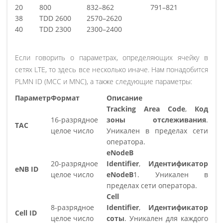
20
800
832–862
791–821
38
TDD 2600
2570–2620
40
TDD 2300
2300–2400
Если говорить о параметрах, определяющих ячейку в
сетях LTE, то здесь все несколько иначе. Нам понадобится
PLMN ID (MCC и MNC), а также следующие параметры:
Параметр
Формат
Описание
Tracking Area Code
,
Код
16-разрядное
зоны отслеживания
.
TAC
целое число
Уникален в пределах сети
оператора.
eNodeB
20-разрядное
Identifier
,
Идентификатор
eNB ID
целое число
eNodeB
1. Уникален в
пределах сети оператора.
Cell
8-разрядное
Identifier
,
Идентификатор
Cell ID
целое число
соты
. Уникален для каждого