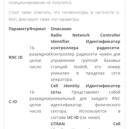
позиционирования не получится.
Стоит также отметить, что нетмониторы, в частности G-
Mon, фиксируют также эти параметры:
Параметр
Формат
Описание
Radio Network Controller
Identifier
,
Идентификатор
16-
контроллера радиосети
.
разрядное
Контроллер радиосети нужен для
RNC ID
целое
управления группой базовых
число
станций NodeB, его номер
уникален в пределах сети
оператора.
Cell Identity
,
Идентификатор
16-
соты
. Представляет собой
разрядное
уникальный для каждого RNC
C-ID
целое
идентификатор физического
число
сектора. Используется в
составе
UC-ID
(см. ниже).
UTRAN Cell