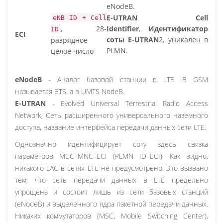
eNodeB.
E-UTRAN Cell
eNB ID + Cell
, 28-
Identifier
,
Идентификатор
ID
ECI
соты E-UTRAN
2, уникален в
разрядное
PLMN.
целое число
eNodeB
- Аналог базовой станции в LTE. В GSM
называется BTS, а в UMTS NodeB.
E-UTRAN
- Evolved Universal Terrestrial Radio Access
Network, Сеть расширенного универсального наземного
доступа, название интерфейса передачи данных сети LTE.
Однозначно идентифицирует соту здесь связка
параметров MCC–MNC–ECI (PLMN ID–ECI). Как видно,
никакого LAC в сетях LTE не предусмотрено. Это вызвано
тем, что сеть передачи данных в LTE предельно
упрощена и состоит лишь из сети базовых станций
(eNodeB) и выделенного ядра пакетной передачи данных.
Никаких коммутаторов (MSC, Mobile Switching Center),