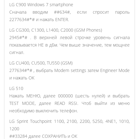
LG C900 Windows 7 smartphone
Сначала вводим ##634#, если спросит пароль
2277634#*# и нажать ENTER.
LG CG300, C1300, L1400, C2000 (GSM Phones)
2945#*# . В верхней левой строчке уровень сигнала
показывается НЕ в дБм. Чем выше значение, тем мощнее
сигнал.
LG CU400, CU500, TU550 (GSM)
277634#*# , выбрать Modem settings затем Engineer Mode
и нажать ОК
LG 510
Нажать МЕНЮ, далее 000000 (шесть нулей) и выбрать
TEST MODE, далее READ RSSI. Чтоб выйти из меню
необходимо выключить телефон.
LG Sprint Touchpoint 1100, 2100, 2200, 5250, 4NE1, 1010,
1200
##33284 далее СОХРАНИТЬ и ОК