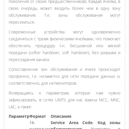
поколения от своих предшественников). Каждая ячейка, в
свою очередь, может входить более чем в одну зону
обслуживания. Т.е. зоны обслуживания могут
пересекаться.
Современные устройства могут одновременно
соединяться с тремя физическими ячейками, что помогает
обеспечить процедуру т.н. бесшовной или мягкой
передачи (softer handover, soft handover), без разрыва и
пересоздания канала.
Сопоставление зон обслуживания и ячеек происходит
прозрачно, т.е. незаметно для сети передачи данных и,
соответственно, для нетмониторов.
Возвращаясь к параметрам, которые нам нужно
зафиксировать, в сетях UMTS для нас важны MCC, MNC,
LAC, а также:
Параметр
Формат
Описание
16-
Service Area Code
,
Код зоны
разрядное
обслуживания
. Уникален в