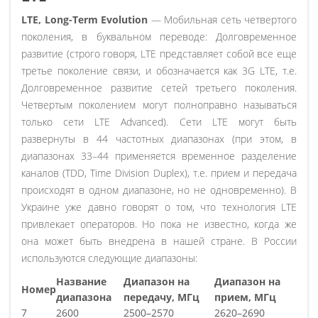
LTE, Long-Term Evolution
— Мобильная сеть четвертого
поколения, в буквальном переводе: Долговременное
развитие (строго говоря, LTE представляет собой все еще
третье поколение связи, и обозначается как 3G LTE, т.е.
Долговременное развитие сетей третьего поколения.
Четвертым поколением могут полноправно называться
только сети LTE Advanced). Сети LTE могут быть
развернуты в 44 частотных диапазонах (при этом, в
диапазонах 33–44 применяется временное разделение
каналов (TDD, Time Division Duplex), т.е. прием и передача
происходят в одном диапазоне, но не одновременно). В
Украине уже давно говорят о том, что технология LTE
привлекает операторов. Но пока не известно, когда же
она может быть внедрена в нашей стране. В России
используются следующие диапазоны:
Название
Диапазон на
Диапазон на
Номер
диапазона
передачу, МГц
прием, МГц
7
2600
2500–2570
2620–2690