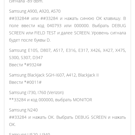
сигнала -89 dBm.
Samsung A900, A920, A570
##33284# или ##33284 и нажать синюю ОК клавишу. В
поле ввести код 040793 или 000000. Выбрать DEBUG
SCREEN или FIELD TEST и далее SCREEN. Уровень сигнала
будет после буквы D.
Samsung E105, D807, A517, E316, E317, X426, X427, X475,
S300, S307, D347
Ввести *#9324#
Samsung BlackJack SGH-I607, A412, BlackJack II
Ввести *#0011#
Samsung i730, I760 (Verizon)
**33284 и код 000000, выбрать MONITOR
Samsung N240
##33284 и нажать ОК. Выбрать DEBUG SCREEN и нажать
ОК.
Samsung U520, U340