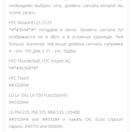
необходимо выбрать сеть, уровень сигнала которой вы
хотите узнать.
HTC Wizard 8125, 2125
*#*#364#*#* попадаем в меню. Уровень сигнала тут
отображается не в dBm, а в условных единицах. Чем
больше значение, тем выше уровень сигнала, например
4 – это -105 дБм, а 31 – это -50дБм.
HTC Thunderbolt, HTC Inspire 4G
*#*#4636#*#*
HTC Touch
##33284#
LG LX-350, LX-550 Fusic(Sprint)
##33284#
LG PM-225, PM-325, MM-535, LX5400
##33284# или ##33284 и нажать ОК. Если спросит
пароль: 040793 или 000000.