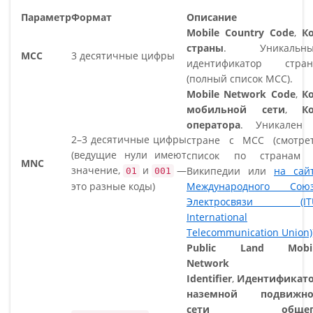
Параметр
Формат
Описание
Mobile Country Code
,
К
страны
. Уникальны
MCC
3 десятичные цифры
идентификатор стра
(полный список MCC).
Mobile Network Code
,
К
мобильной сети
,
К
оператора
. Уникален
2–3 десятичные цифры
стране с MCC (смотре
(ведущие нули имеют
список по странам
MNC
значение,
и
—
Википедии или
на сай
01
001
это разные коды)
Международного Сою
Электросвязи (IT
International
Telecommunication Union)
Public Land Mobi
Network
Identifier
,
Идентификат
наземной подвижн
сети общег