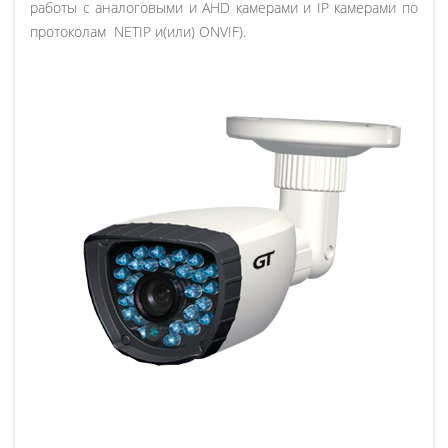
работы с аналоговыми и AHD камерами и IP камерами по
протоколам NETIP и(или) ONVIF).