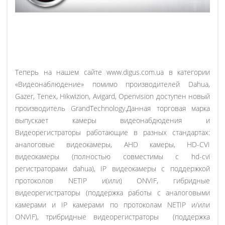
Теперь на нашем сайте www.digus.com.ua в категории
«Видеонаблюдение» помимо производителей Dahua,
Gazer, Tenex, Hikwizion, Avigard, Openvision доступен новый
производитель GrandTechnology.Данная торговая марка
выпускает камеры видеонабдюдения и
Видеорегистраторы работающие в разных стандартах:
аналоговые видеокамеры, AHD камеры, HD-CVI
видеокамеры (полностью совместимы с hd-cvi
регистраторами dahua), IP видеокамеры с поддержкой
протоколов NETIP и(или) ONVIF, гибридные
видеорегистраторы (поддержка работы с аналоговыми
камерами и IP камерами по протоколам NETIP и/или
ONVIF), трибридные видеорегистраторы (поддержка