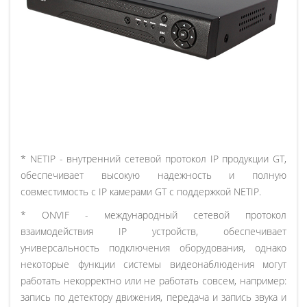
* NETIP - внутренний сетевой протокол IP продукции GT,
обеспечивает высокую надежность и полную
совместимость с IP камерами GT с поддержкой NETIP.
* ONVIF - международный сетевой протокол
взаимодействия IP устройств, обеспечивает
универсальность подключения оборудования, однако
некоторые функции системы видеонаблюдения могут
работать некорректно или не работать совсем, например:
запись по детектору движения, передача и запись звука и