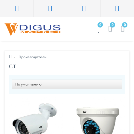
0
0
0
Производители
GT