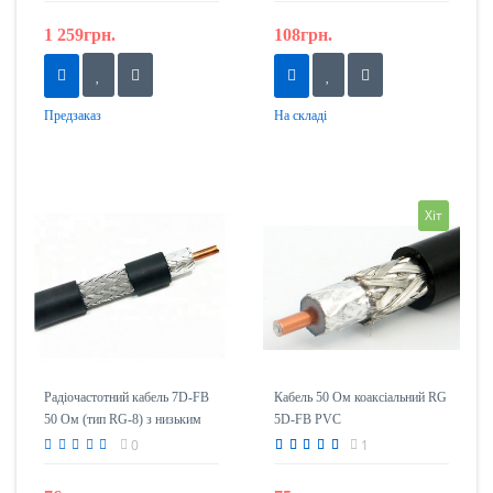
1 259грн.
108грн.
Предзаказ
На складі
Хіт
Радіочастотний кабель 7D-FB
Кабель 50 Ом коаксіальний RG
50 Ом (тип RG-8) з низьким
5D-FB PVC
згасанням
0
1