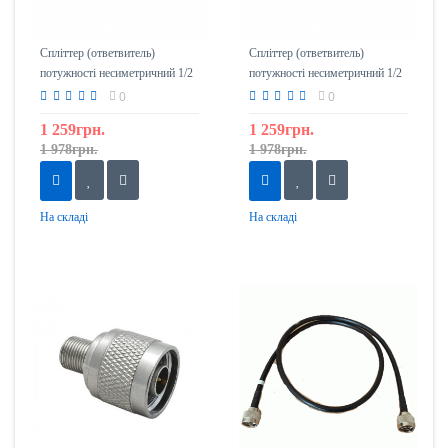
Спліттер (ответвитель)
Спліттер (ответвитель)
потужності несиметричний 1/2
потужності несиметричний 1/2
(6дБ) ICCC6-200N
(8дБ) ICCC8-200N
0
0
1 259грн.
1 259грн.
1 978грн.
1 978грн.
На складі
На складі