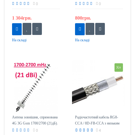
1800МГц - 2100мГц
GSM і 3G Сигналу * Ціну
0
0
Уточнюйте *
1 304грн.
800грн.
На складі
На складі
Хіт
Антена зовнішня, спрямована
Радіочастотний кабель RG8-
4G 3G Gsm 1700/2700 (21дБ).
CCA / 8D-FB-CCA з низьким
ICS / 21-1700-2700
загасанням
0
4