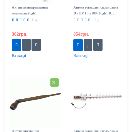
Антена всенаправленная
Антена зовнішня, спрямована
колінеарна (6дБ).
3G UMTS 2100 (18дБ). ICS /
ICDD_VNKOL1
18-2100
4
0
382грн.
854грн.
На складі
На складі
Хіт
Антена внутрішня
Антена зовнішня, спрямована