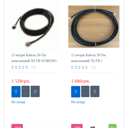
15 метрів Кабель 50 Ом
15 метрів Кабель 50 Ом
коаксіальний 5D-FB SUIRONG
коаксіальний 7D-FB з
з роз'ємами N-тип (тато)
роз'ємами N-тип (тато)
0
0
1 528грн.
1 686грн.
На складі
На складі
-26%
-38%
Хіт