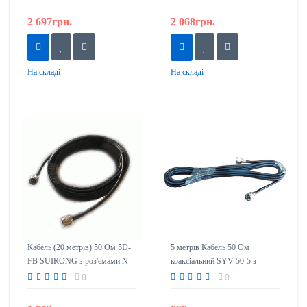
2 697грн.
2 068грн.
На складі
На складі
Кабель (20 метрів) 50 Ом 5D-
5 метрів Кабель 50 Ом
FB SUIRONG з роз'ємами N-
коаксіальний SYV-50-5 з
тип
роз'ємами N-тип (тато)
0
0