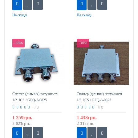
На складі
На складі
-38%
-38%
Сплітер (дільник) потужності
Сплітер (дільник) потужності
1/2. ICS / GFQ-2-0825
1/3. ICS / GFQ-3-0825
0
0
1 259грн.
1 438грн.
2 023грн.
2 312грн.