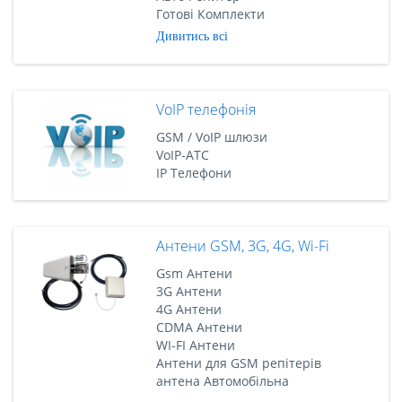
Готові Комплекти
Дивитись всі
VoIP телефонія
GSM / VoIP шлюзи
VoIP-АТС
IP Телефони
Антени GSM, 3G, 4G, Wi-Fi
Gsm Антени
3G Антени
4G Антени
CDMA Антени
WI-FI Антени
Антени для GSM репітерів
антена Автомобільна