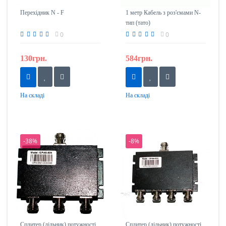
Перехідник N - F
1 метр Кабель з роз'ємами N-
тип (тато)
0
0
130грн.
584грн.
На складі
На складі
-38%
-8%
Сплитер (дільник) потужності
Сплитер (дільник) потужності