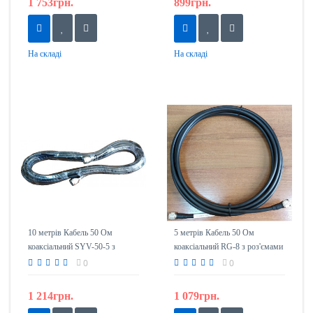
1 753грн.
899грн.
На складі
На складі
10 метрів Кабель 50 Ом
5 метрів Кабель 50 Ом
коаксіальний SYV-50-5 з
коаксіальний RG-8 з роз'ємами
роз'ємами N-тип (тато)
N-тип (тато)
0
0
1 214грн.
1 079грн.