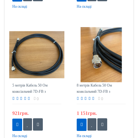
На складі
На складі
5 метрів Кабель 50 Ом
8 метрів Кабель 50 Ом
коаксіальний 7D-FB з
коаксіальний 7D-FB з
роз'ємами N-тип (тато)
роз'ємами N-тип (тато)
0
0
921грн.
1 151грн.
На складі
На складі