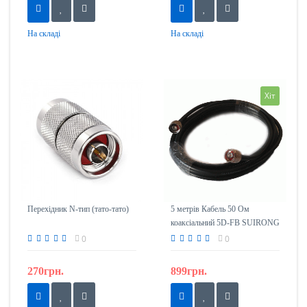
На складі
На складі
Хіт
Перехідник N-тип (тато-тато)
5 метрів Кабель 50 Ом
коаксіальний 5D-FB SUIRONG
з роз'ємами N-тип (тато)
0
0
270грн.
899грн.