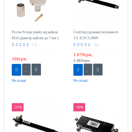
Роз'єм N-type (male) під кабель
Спліттер (дільник) потужності
RG6 (діаметр кабелю до 7 мм.)
1/3. ICSC3-200N
0
0
1 079грн.
166грн.
1 483грн.
На складі
На складі
-31%
-36%