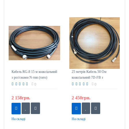
Кабель RG-8 15 м коаксіальний
25 метрів Кабель 50 Ом
з роз'ємами N-тип (тато)
коаксіальний 7D-FB з
роз'ємами N-тип (тато)
0
0
2 158грн.
2 450грн.
На складі
На складі