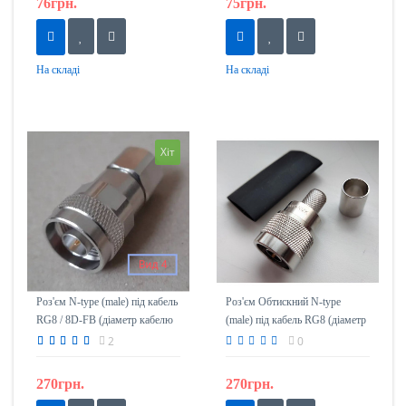
76грн.
75грн.
На складі
На складі
Хіт
Роз'єм N-type (male) під кабель
Роз'єм Обтискний N-type
RG8 / 8D-FB (діаметр кабелю
(male) під кабель RG8 (діаметр
10мм-11мм)
кабелю 10мм-11мм)
2
0
270грн.
270грн.