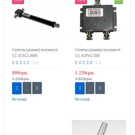
Спліттер (дільник) потужності
Сплитер (дільник) потужності
1/2. ICSC2-200N
1/2. ICPW2-50N
0
0
899грн.
1 259грн.
1 214грн.
2 023грн.
На складі
На складі