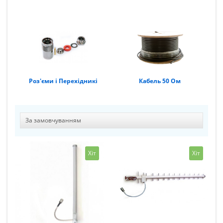
Роз'єми і Перехідникі
Кабель 50 Ом
Хіт
Хіт