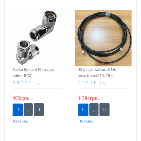
Роз'єм Кутовий N-тип (під
10 метрів Кабель 50 Ом
кабель RG8)
коаксіальний 7D-FB з
роз'ємами N-тип (тато)
0
0
405грн.
1 304грн.
На складі
На складі