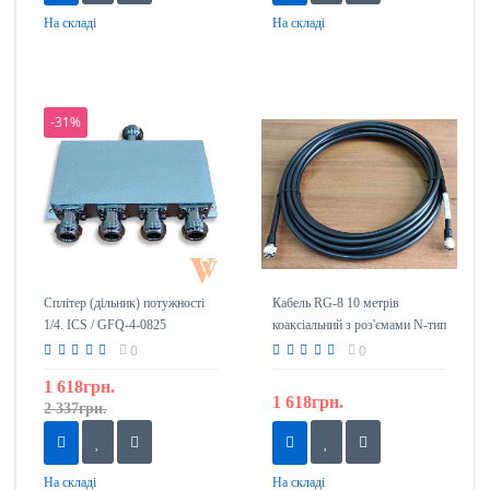
На складі
На складі
-31%
Сплітер (дільник) потужності
Кабель RG-8 10 метрів
1/4. ICS / GFQ-4-0825
коаксіальний з роз'ємами N-тип
(тато)
0
0
1 618грн.
1 618грн.
2 337грн.
На складі
На складі