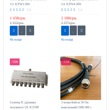
1/3. ICPW3-50N
1/4. ICPW4-50N
0
0
1 438грн.
2 180грн.
2 312грн.
2 377грн.
На складі
На складі
-18%
-12%
Сплитер IC (дільник)
3 метри Кабель 50 Ом
потужності 1/8. ICST8P
коаксіальний LMR-400 з