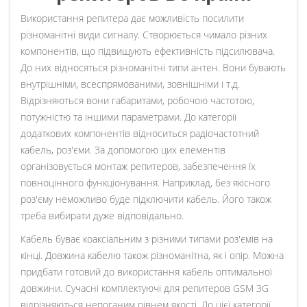
Використання репитера дає можливість посилити
різноманітні види сигналу. Створюється чимало різних
компонентів, що підвищують ефективність підсилювача.
До них відносяться різноманітні типи антен. Вони бувають
внутрішніми, всеспрямованими, зовнішніми і т.д.
Відрізняються вони габаритами, робочою частотою,
потужністю та іншими параметрами. До категорії
додаткових компонентів відноситься радіочастотний
кабель, роз'єми. За допомогою цих елементів
організовується монтаж репитеров, забезпечення їх
повноцінного функціонування. Наприклад, без якісного
роз'єму неможливо буде підключити кабель. Його також
треба вибирати дуже відповідально.
Кабель буває коаксіальним з різними типами роз'ємів на
кінці. Довжина кабелю також різноманітна, як і опір. Можна
придбати готовий до використання кабель оптимальної
довжини. Сучасні комплектуючі для репитеров GSM 3G
відрізняються непоганим рівнем якості. До цієї категорії