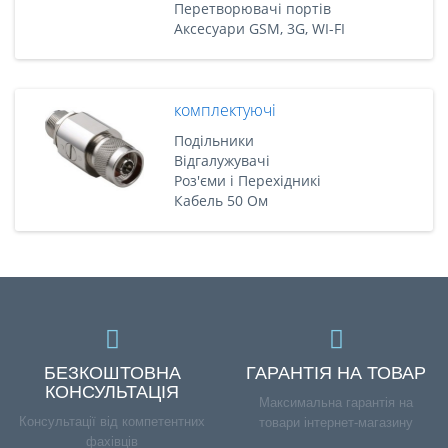
Перетворювачі портів
Аксесуари GSM, 3G, WI-FI
комплектуючі
Подільники
Відгалужувачі
Роз'єми і Перехідникі
Кабель 50 Ом
БЕЗКОШТОВНА
ГАРАНТІЯ НА ТОВАР
КОНСУЛЬТАЦІЯ
Максимальна гарантія на
Консультації від компетентних
товари інтернет-магазину
фахівців