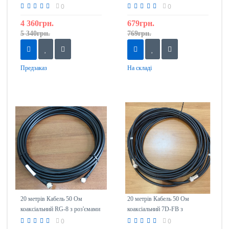
роз'ємами N-тип (тато)
0
0
4 360грн.
679грн.
5 340грн.
769грн.
Предзаказ
На складі
20 метрів Кабель 50 Ом
20 метрів Кабель 50 Ом
коаксіальний RG-8 з роз'ємами
коаксіальний 7D-FB з
N-тип (тато)
роз'ємами N-тип (тато)
0
0