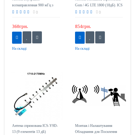
всенаправленная 900 мГц з
Gsm / 4G LTE 1800 (18дБ). ICS
роз'ємом N-тип
/ 18-1800
0
0
360грн.
854грн.
На складі
На складі
Антена спрямована ICS-Y9D-
Монтаж і Налаштування
13 (9 елементів 13 дБ)
Обладнання для Посилення