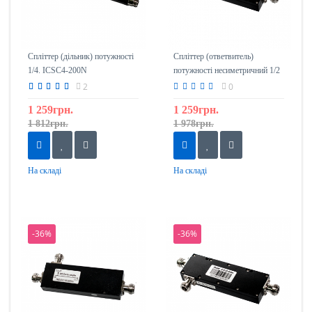
Спліттер (дільник) потужності
Спліттер (ответвитель)
1/4. ICSC4-200N
потужності несиметричний 1/2
(10дБ) ICCC10-200N
2
0
1 259грн.
1 259грн.
1 812грн.
1 978грн.
На складі
На складі
-36%
-36%