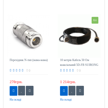
Хіт
Перехідник N-тип (мама-мама)
10 метрів Кабель 50 Ом
коаксіальний 5D-FB SUIRONG
з роз'ємами N-тип
0
0
270грн.
1 214грн.
На складі
На складі