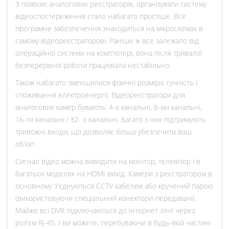
З появою аналогових реєстраторів, організувати систему
відеоспостереження стало набагато простіше. Все
програмне забезпечення знаходиться на мікросхемах в
самому відеореєстраторові. Раніше ж все залежало від
операційної системи на комп'ютері, вона після тривалої
безперервної роботи працювала нестабільно.
Також набагато зменшилися фізичні розміри, гучність і
споживання електроенергії. Відеореєстратори для
аналогових камер бувають: 4-х канальні, 8-ми канальні,
16-ти канальні і 32- х канальні. Багато з них підтримують
тривожні входи, що дозволяє більш убезпечити ваш
об'єкт.
Сигнал відео можна виводити на монітор, телевізор і в
багатьох моделях на HDMI вихід. Камери з реєстратором в
основному з'єднуються CCTV кабелем або кручений парою
(використовуючи спеціальний конектори-передавачі).
Майже всі DVR підключаються до інтернет лінії через
роз'єм RJ-45. І ви можете, перебуваючи в будь-якій частині