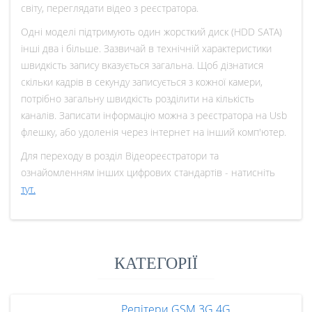
світу, переглядати відео з реєстратора.
Одні моделі підтримують один жорсткий диск (HDD SATA)
інші два і більше. Зазвичай в технічній характеристики
швидкість запису вказується загальна. Щоб дізнатися
скільки кадрів в секунду записується з кожної камери,
потрібно загальну швидкість розділити на кількість
каналів. Записати інформацію можна з реєстратора на Usb
флешку, або удоленія через інтернет на інший комп'ютер.
Для переходу в розділ Відеореєстратори та
ознайомленням інших цифрових стандартів - натисніть
тут.
КАТЕГОРІЇ
Репітери GSM 3G 4G