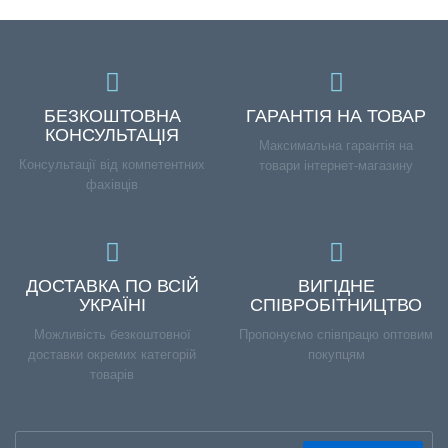
БЕЗКОШТОВНА
ГАРАНТІЯ НА ТОВАР
КОНСУЛЬТАЦІЯ
Максимальна гарантія на
Консультації від компетентних
товари інтернет-магазину
фахівців
ДОСТАВКА ПО ВСІЙ
ВИГІДНЕ
УКРАЇНІ
СПІВРОБІТНИЦТВО
Можливість безкоштовної
Пропонуємо співпрацю оптовим
доставки окремих категорій
покупцям
товарів