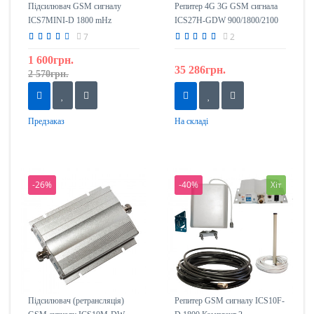
Підсилювач GSM сигналу
Репитер 4G 3G GSM сигнала
ICS7MINI-D 1800 mHz
ICS27H-GDW 900/1800/2100
7
2
1 600грн.
35 286грн.
2 570грн.
Предзаказ
На складі
-26%
-40%
Хіт
Підсилювач (ретрансляція)
Репитер GSM сигналу ICS10F-