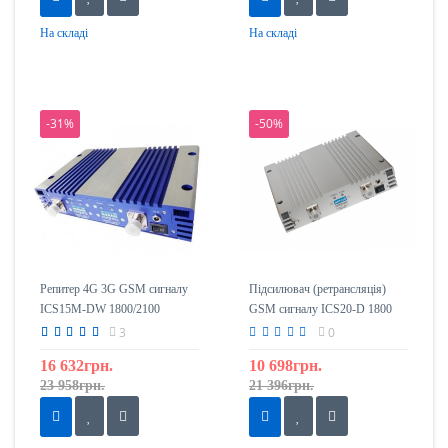
На складі
На складі
-31%
-50%
Репитер 4G 3G GSM сигналу
Підсилювач (ретрансляція)
ICS15M-DW 1800/2100
GSM сигналу ICS20-D 1800
3
0
16 632грн.
10 698грн.
23 958грн.
21 396грн.