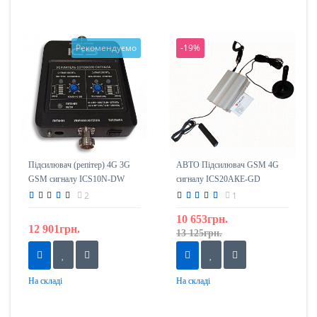
Рекомендуємо
-19%
Підсилювач (репітер) 4G 3G
АВТО Підсилювач GSM 4G
GSM сигналу ICS10N-DW
сигналу ICS20АКЕ-GD
1800/2100
(ретрансляція) 900 / 1800mHz
2
1
10 653грн.
12 901грн.
13 125грн.
На складі
На складі