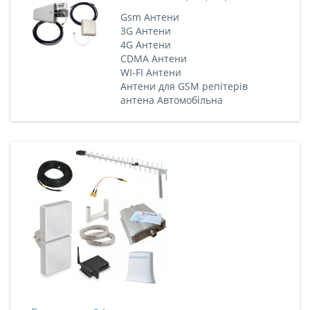
Gsm Антени
3G Антени
4G Антени
CDMA Антени
WI-FI Антени
Антени для GSM репітерів
антена Автомобільна