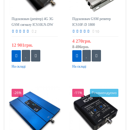
Підсилювач (репітер) 4G 3G
Підсилювач GSM репитер
GSM сигналу ICS10LN-DW
ICS10F-D 1800
1800/2100
2
10
4 270грн.
12 901грн.
8 496грн.
На складі
На складі
-26%
-11%
Рекомендуємо