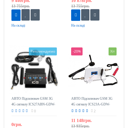
9 440грн.
10 878грн.
13 755грн.
13 755грн.
На складі
На складі
Рекомендуємо
-20%
Хіт
АВТО Підсилювач GSM 3G
АВТО Підсилювач GSM 3G
4G сигналу ICS27ABN-GDW-
4G сигналу ICS23А-GDW-
transport (репітер) 900/1800 /
transport (ретрансляція)
0
2
2100mHz
900/1800 / 2100mHz
11 148грн.
0грн.
13 935грн.