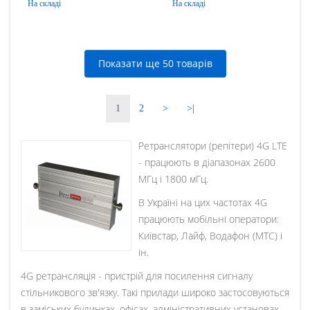
На складі
На складі
Показати ще 50 товарів
1
2
>
>|
Ретранслятори (репітери) 4G LTE
- працюють в діапазонах 2600
МГц і 1800 мГц.
В Україні на цих частотах 4G
працюють мобільні оператори:
Київстар, Лайф, Водафон (МТС) і
ін.
4G ретрансляція - пристрій для посилення сигналу
стільникового зв'язку. Такі прилади широко застосовуються
в заміських будинках, офісах, адміністративних установах.