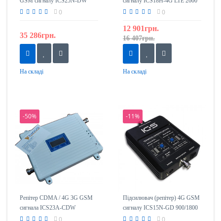
GSM сигналу ICS25N-DW
сигналу ICS18H-4G LTE 2600
1800/2100 (Sensor)
mHz
0
0
12 901грн.
35 286грн.
16 407грн.
На складі
На складі
-50%
-11%
Репітер CDMA / 4G 3G GSM
Підсилювач (репітер) 4G GSM
сигнала ICS23A-CDW
сигналу ICS15N-GD 900/1800
800/1800/2100
0
0