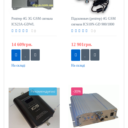
Репітер 4G 3G GSM сигнала
Підсилювач (репітер) 4G GSM
ICS23A-GDWL
сигнала ICS10N-GD 900/1800
900/1800/2100/2600
0
0
14 609грн.
12 901грн.
На складі
На складі
Рекомендуємо
-30%