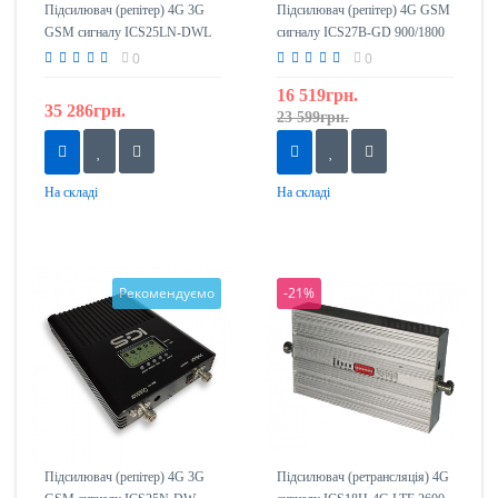
Підсилювач (репітер) 4G 3G
Підсилювач (репітер) 4G GSM
GSM сигналу ICS25LN-DWL
сигналу ICS27B-GD 900/1800
1800/2100/2600
0
0
16 519грн.
35 286грн.
23 599грн.
На складі
На складі
Рекомендуємо
-21%
Підсилювач (репітер) 4G 3G
Підсилювач (ретрансляція) 4G