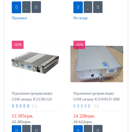
Предзаказ
На складі
-40%
-30%
Підсилювач (ретрансляція)
Підсилювач (ретрансляція)
GSM сигналу ICS15M-GD
GSM сигналу ICS5WH-D 1800
900/1800
mHz (5 Ватт)
2
0
13 395грн.
24 228грн.
22 385грн.
34 612грн.