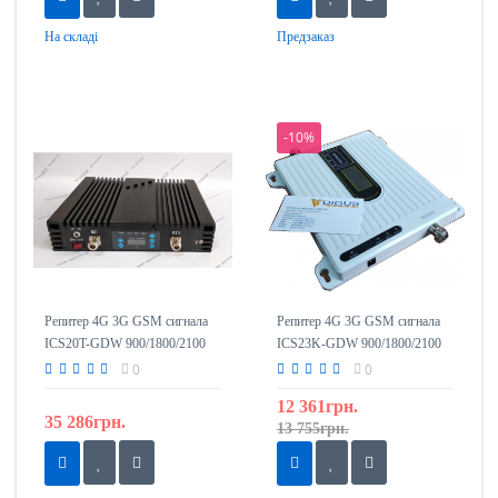
На складі
Предзаказ
-10%
Репитер 4G 3G GSM сигнала
Репитер 4G 3G GSM сигнала
ICS20T-GDW 900/1800/2100
ICS23K-GDW 900/1800/2100
0
0
12 361грн.
35 286грн.
13 755грн.