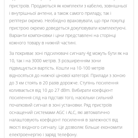
пристроїв. Продаються як комплекти з кабелю, зовнішньої
і внутрішньої антени, а також самого приладу, так і
репітери окремо. Необхідно враховувати, що при покупці
пристрою окремо доведеться докуповувати комплектуючі.
Варіанти компоновки і ціни представлені на сторінці
кожного товару в нижній частині.
За покриває зоні підсилювачі сигналу 4g можуть бути як на
10, так і на 3000 метрів. З розширенням зони
підвищується вартість. Кошти на 10-100 метрів
відносяться до нижчої цінової категорії. Прилади з зоною
до 3 км стоять в 20 разів дорожче. Ступінь посилення
коливається від 10 до 27 dBm. Вибирати коефіцієнт
посилення слід на підставі того, наскільки сильний
початковий сигнал в зоні установки. Ряд пристроїв
оснащений системами AGC і ALC, які автоматично
налаштовують коефіцієнт посилення в залежності від
якості вхідного сигналу. Це дозволяє більше економити
електроенергію і заряд телефону.