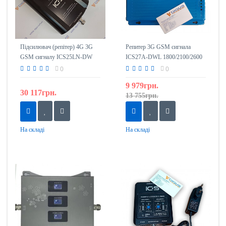
Підсилювач (репітер) 4G 3G
Репитер 3G GSM сигнала
GSM сигналу ICS25LN-DW
ICS27A-DWL 1800/2100/2600
1800/2100
0
0
9 979грн.
30 117грн.
13 755грн.
На складі
На складі