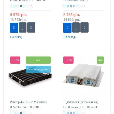
GSM сигналу ICS10M-DW
D 1800 Комплект 2
1800/2100
2
2
9 979грн.
8 765грн.
13 575грн.
14 609грн.
На складі
На складі
-30%
Хіт
-39%
Хіт
Рекомендуємо
Репітер 4G 3G GSM сигналу
Підсилювач (ретрансляція)
ICS27H-DW 1800/2100
GSM сигналу ICS10L-GD
900/1800
1
3