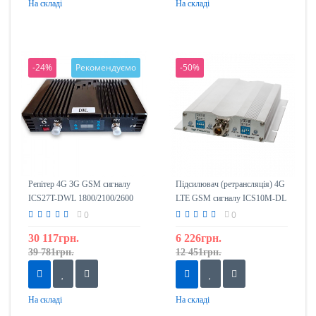
На складі
На складі
-24%
Рекомендуємо
-50%
Репітер 4G 3G GSM сигналу
Підсилювач (ретрансляція) 4G
ICS27T-DWL 1800/2100/2600
LTE GSM сигналу ICS10M-DL
1800/2600 mHz
0
0
30 117грн.
6 226грн.
39 781грн.
12 451грн.
На складі
На складі