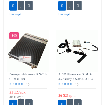
На складі
На складі
-30%
Репитер GSM сигналу ICS27H-
АВТО Підсилювач GSM 3G
GD 900/1800
4G сигналу ICS20АКЕ-GDW
(ретрансляція) 900/1800 /
0
0
2100mHz
21 127грн.
26 521грн.
30 117грн.