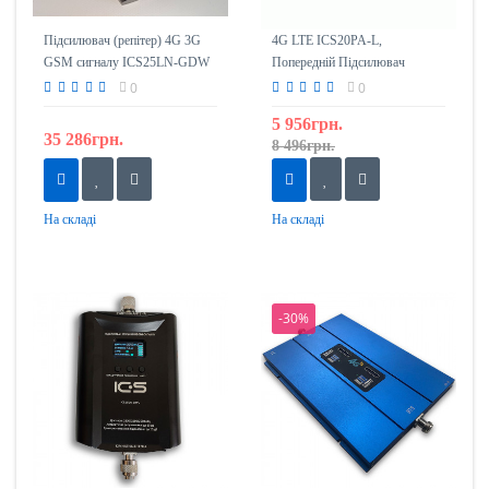
Підсилювач (репітер) 4G 3G
4G LTE ICS20PA-L,
GSM сигналу ICS25LN-GDW
Попередній Підсилювач
900/1800/2100
0
0
5 956грн.
35 286грн.
8 496грн.
На складі
На складі
-30%