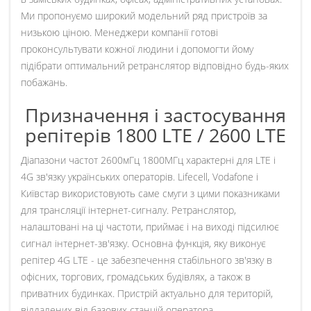
Ми пропонуємо широкий модельний ряд пристроїв за
низькою ціною. Менеджери компанії готові
проконсультувати кожної людини і допомогти йому
підібрати оптимальний ретранслятор відповідно будь-яких
побажань.
Призначення і застосування
репітерів 1800 LTE / 2600 LTE
Діапазони частот 2600мГц 1800МГц характерні для LTE і
4G зв'язку українських операторів. Lifecell, Vodafone і
Київстар використовують саме смуги з цими показниками
для трансляції інтернет-сигналу. Ретранслятор,
налаштовані на ці частоти, приймає і на виході підсилює
сигнал інтернет-зв'язку. Основна функція, яку виконує
репітер 4G LTE - це забезпечення стабільного зв'язку в
офісних, торгових, громадських будівлях, а також в
приватних будинках. Пристрій актуально для територій,
віддалених від базових станцій оператора.