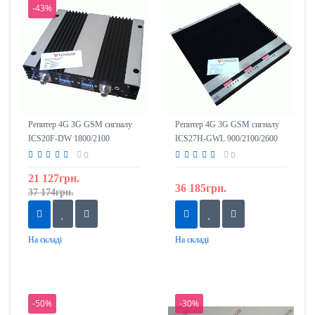
-43%
Репитер 4G 3G GSM сигналу
Репитер 4G 3G GSM сигналу
ICS20F-DW 1800/2100
ICS27H-GWL 900/2100/2600
0
0
21 127грн.
36 185грн.
37 174грн.
На складі
На складі
-50%
-30%