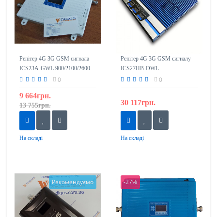
Репітер 4G 3G GSM сигнала
Репітер 4G 3G GSM сигналу
ICS23A-GWL 900/2100/2600
ICS27HB-DWL
1800/2100/2600
0
0
9 664грн.
30 117грн.
13 755грн.
На складі
На складі
Рекомендуємо
-27%