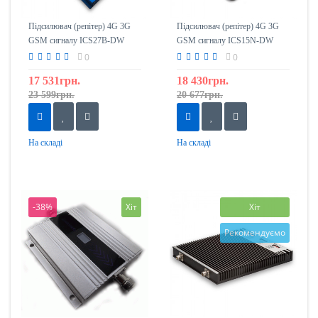
Підсилювач (репітер) 4G 3G
Підсилювач (репітер) 4G 3G
GSM сигналу ICS27B-DW
GSM сигналу ICS15N-DW
1800/2100
1800/2100
0
0
17 531грн.
18 430грн.
23 599грн.
20 677грн.
На складі
На складі
-38%
Хіт
Хіт
Рекомендуємо