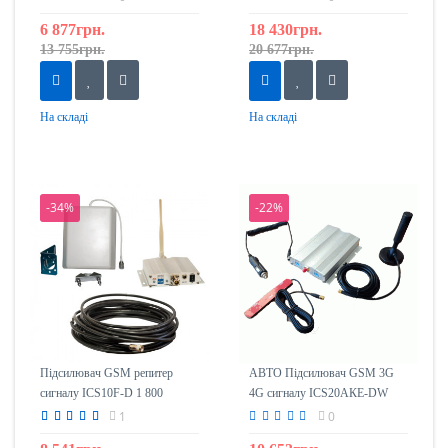
6 877грн.
18 430грн.
13 755грн.
20 677грн.
На складі
На складі
-34%
-22%
Підсилювач GSM репитер
АВТО Підсилювач GSM 3G
сигналу ICS10F-D 1 800
4G сигналу ICS20АКЕ-DW
Комплект
(ретрансляція) 1800 / 2100mHz
1
0