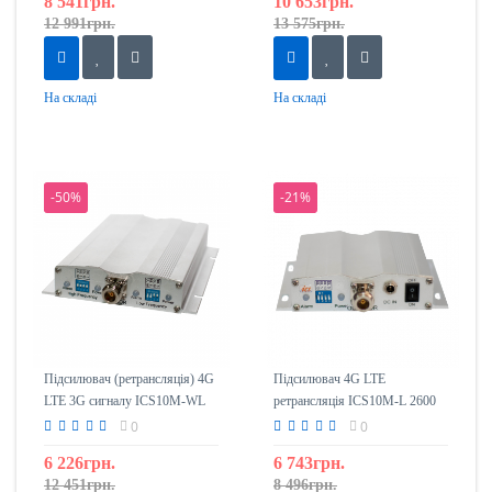
8 541грн.
10 653грн.
12 991грн.
13 575грн.
На складі
На складі
-50%
-21%
Підсилювач (ретрансляція) 4G
Підсилювач 4G LTE
LTE 3G сигналу ICS10M-WL
ретрансляція ICS10M-L 2600
2100/2600 mHz
mHz
0
0
6 226грн.
6 743грн.
12 451грн.
8 496грн.