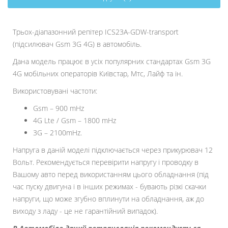
Трьох-діапазонний репітер ICS23А-GDW-transport
(підсилювач Gsm 3G 4G) в автомобіль.
Дана модель працює в усіх популярних стандартах Gsm 3G
4G мобільних операторів Київстар, Мтс, Лайф та ін.
Використовувані частоти:
Gsm – 900 mHz
4G Lte / Gsm – 1800 mHz
3G – 2100mHz.
Напруга в даній моделі підключається через прикурювач 12
Вольт. Рекомендується перевірити напругу і проводку в
Вашому авто перед використанням цього обладнання (під
час пуску двигуна і в інших режимах - бувають різкі скачки
напруги, що може згубно вплинути на обладнання, аж до
виходу з ладу - це не гарантійний випадок).