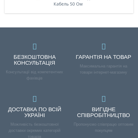
Кабель 50 Ом
БЕЗКОШТОВНА
ГАРАНТІЯ НА ТОВАР
КОНСУЛЬТАЦІЯ
Максимальна гарантія на
Консультації від компетентних
товари інтернет-магазину
фахівців
ДОСТАВКА ПО ВСІЙ
ВИГІДНЕ
УКРАЇНІ
СПІВРОБІТНИЦТВО
Можливість безкоштовної
Пропонуємо співпрацю оптовим
доставки окремих категорій
покупцям
товарів