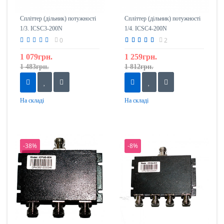
Спліттер (дільник) потужності
Спліттер (дільник) потужності
1/3. ICSC3-200N
1/4. ICSC4-200N
0
2
1 079грн.
1 259грн.
1 483грн.
1 812грн.
На складі
На складі
-38%
-8%