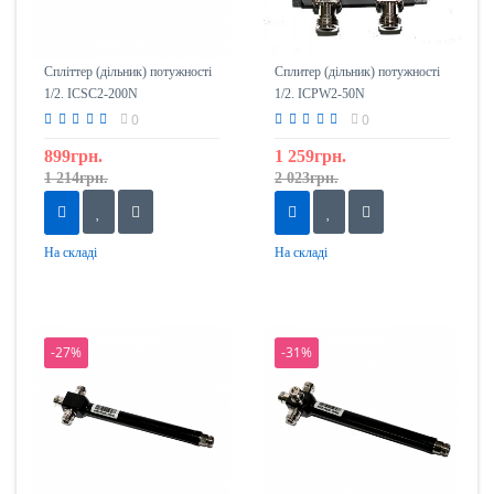
Спліттер (дільник) потужності
Сплитер (дільник) потужності
1/2. ICSC2-200N
1/2. ICPW2-50N
0
0
899грн.
1 259грн.
1 214грн.
2 023грн.
На складі
На складі
-27%
-31%