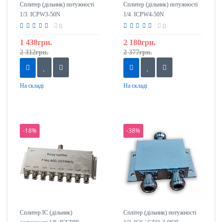
Сплитер (дільник) потужності
Сплитер (дільник) потужності
1/3. ICPW3-50N
1/4. ICPW4-50N
0
0
1 438грн.
2 180грн.
2 312грн.
2 377грн.
На складі
На складі
-18%
-38%
Сплитер IC (дільник)
Сплітер (дільник) потужності