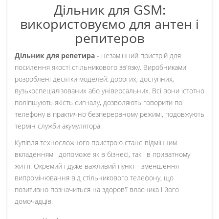
Дільник для GSM:
використовуємо для антен і
репитеров
Дільник для репетира
- незамінний пристрій для
посилення якості стільникового зв'язку. Виробниками
розроблені десятки моделей: дорогих, доступних,
вузькоспеціалізованих або універсальних. Всі вони істотно
поліпшують якість сигналу, дозволяють говорити по
телефону в практично безперервному режимі, подовжують
термін служби акумулятора.
Купівля техносложного пристрою стане відмінним
вкладенням і допоможе як в бізнесі, так і в приватному
житті. Окремий і дуже важливий пункт - зменшення
випромінювання від стільникового телефону, що
позитивно позначиться на здоров'ї власника і його
домочадців.