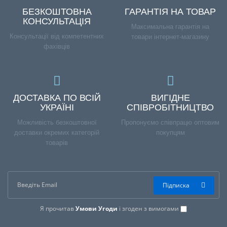
БЕЗКОШТОВНА
ГАРАНТІЯ НА ТОВАР
КОНСУЛЬТАЦІЯ
Максимальна гарантія на
Консультації від компетентних
товари інтернет-магазину
фахівців
ДОСТАВКА ПО ВСІЙ
ВИГІДНЕ
УКРАЇНІ
СПІВРОБІТНИЦТВО
Можливість безкоштовної
Пропонуємо співпрацю оптовим
доставки окремих категорій
покупцям
товарів
Підписка
Я прочитав
Умови Угоди
і згоден з вимогами