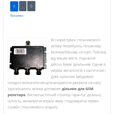
Предзаказ
Всі користувачі стільникового
зв'язку потребують потужному
безперебійному сигналі. Поблизу
від вишки якість з'єднання
дійсно буває ідеальним. Однак в
умовах мегаполісів з хаотичною і
дуже щільною забудовою
складно визначити місцезнаходження джерела сигналу.
Удосконалити зв'язок допоможе
дільник для
GSM
репетира.
Високочастотний сплитер гарантує ідеальну
чутність, мінімізуючи втрати звуку і подовжуючи термін
служби стільникового апарату.