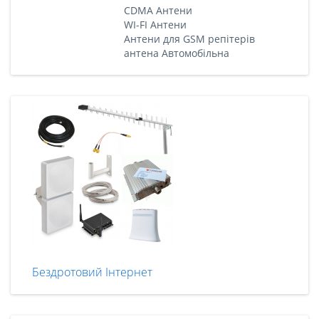
CDMA Антени
WI-FI Антени
Антени для GSM репітерів
антена Автомобільна
Бездротовий Інтернет