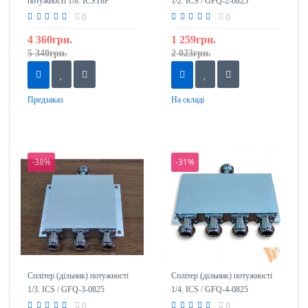
потужності 1/8. ICST8P
1/2. ICS / GFQ-2-0825
0
0
4 360грн.
1 259грн.
5 340грн.
2 023грн.
Предзаказ
На складі
-38%
-31%
Сплітер (дільник) потужності
Сплітер (дільник) потужності
1/3. ICS / GFQ-3-0825
1/4. ICS / GFQ-4-0825
0
0