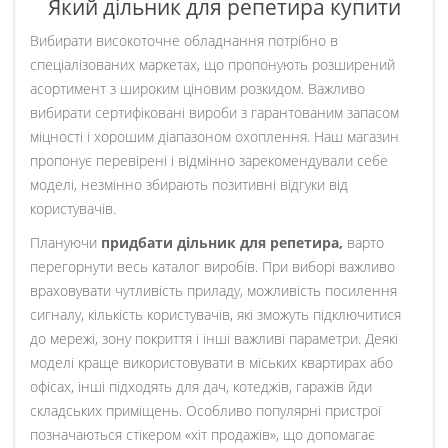
Який дільник для репетира купити
Вибирати високоточне обладнання потрібно в
спеціалізованих маркетах, що пропонують розширений
асортимент з широким ціновим розкидом. Важливо
вибирати сертифіковані вироби з гарантованим запасом
міцності і хорошим діапазоном охоплення. Наш магазин
пропонує перевірені і відмінно зарекомендували себе
моделі, незмінно збирають позитивні відгуки від
користувачів.
Плануючи
придбати дільник для репетира,
варто
перегорнути весь каталог виробів. При виборі важливо
враховувати чутливість приладу, можливість посилення
сигналу, кількість користувачів, які зможуть підключитися
до мережі, зону покриття і інші важливі параметри. Деякі
моделі краще використовувати в міських квартирах або
офісах, інші підходять для дач, котеджів, гаражів йди
складських приміщень. Особливо популярні пристрої
позначаються стікером «хіт продажів», що допомагає