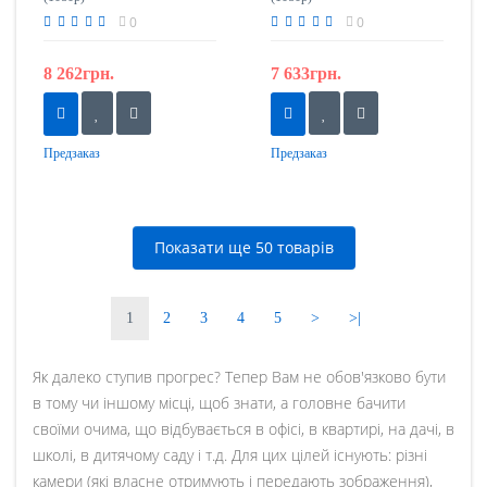
0
0
8 262грн.
7 633грн.
Предзаказ
Предзаказ
Показати ще 50 товарів
1
2
3
4
5
>
>|
Як далеко ступив прогрес? Тепер Вам не обов'язково бути
в тому чи іншому місці, щоб знати, а головне бачити
своїми очима, що відбувається в офісі, в квартирі, на дачі, в
школі, в дитячому саду і т.д. Для цих цілей існують: різні
камери (які власне отримують і передають зображення),