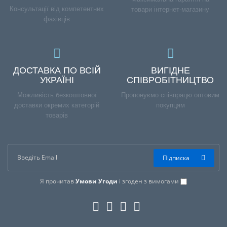
Консультації від компетентних
товари інтернет-магазину
фахівців
ДОСТАВКА ПО ВСІЙ
ВИГІДНЕ
УКРАЇНІ
СПІВРОБІТНИЦТВО
Можливість безкоштовної
Пропонуємо співпрацю оптовим
доставки окремих категорій
покупцям
товарів
Підписка
Я прочитав
Умови Угоди
і згоден з вимогами