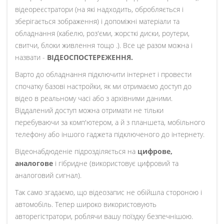
відеореєстратори (на які надходить, обробляється і
зберігається зображення) і допоміжні матеріали та
обладнання (кабелю, роз'єми, жорсткі диски, роутери,
свитчи, блоки живлення тощо .). Все це разом можна і
назвати -
ВІДЕОСПОСТЕРЕЖЕННЯ.
Варто до обладнання підключити інтернет і провести
спочатку базові настройки, як ми отримаємо доступ до
відео в реальному часі або з архівними даними.
Віддалений доступ можна отримати не тільки
перебуваючи за комп'ютером, а й з планшета, мобільного
телефону або іншого гаджета підключеного до інтернету.
Відеонабдюденіе підрозділяється на
цифрове,
аналогове
і гібридне (використовує цифровий та
аналоговий сигнал).
Так само згадаємо, що відеозапис не обійшла стороною і
автомобіль. Тепер широко використовують
авторегістратори, роблячи вашу поїздку безпечнішою.