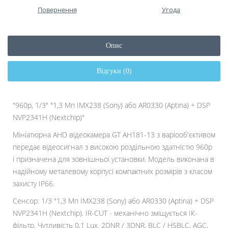
Повернення
Угода
Опис
Відгуки (0)
"960p, 1/3" "1,3 Мп IMX238 (Sony) або AR0330 (Aptina) + DSP
NVP2341H (Nextchip)"
Мініатюрна AHD відеокамера GT AH181-13 з варіооб'єктивом
передає відеосигнал з високою роздільною здатністю 960p
і призначена для зовнішньої установки. Модель виконана в
надійному металевому корпусі компактних розмірів з класом
захисту IP66.
Сенсор: 1/3 "1,3 Мп IMX238 (Sony) або AR0330 (Aptina) + DSP
NVP2341H (Nextchip). IR-CUT - механічно зміщується ІК-
фільтр. Чутливість 0,1 Lux. 2DNR / 3DNR, BLC / HSBLC, AGC,