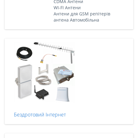
CDMA Антени
WI-FI Антени
Антени для GSM репітерів
антена Автомобільна
Бездротовий Інтернет