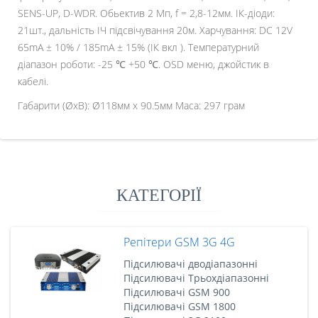
SENS-UP, D-WDR. Обьектив 2 Мп, f = 2,8-12мм. ІК-діоди:
21шт., дальність ІЧ підсвічування 20м. Харчування: DC 12V
65mA ± 10% / 185mA ± 15% (ІК вкл ). Температурний
діапазон роботи: -25 ℃ +50 ℃. OSD меню, джойстик в
кабелі.
Габарити (ØxВ): Ø118мм x 90.5мм Маса: 297 грам
КАТЕГОРІЇ
Репітери GSM 3G 4G
Підсилювачі дводіапазонні
Підсилювачі Трьохдіапазонні
Підсилювачі GSM 900
Підсилювачі GSM 1800