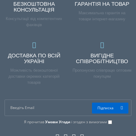
БЕЗКОШТОВНА
ГАРАНТІЯ НА ТОВАР
КОНСУЛЬТАЦІЯ
Максимальна гарантія на
Консультації від компетентних
товари інтернет-магазину
фахівців
ДОСТАВКА ПО ВСІЙ
ВИГІДНЕ
УКРАЇНІ
СПІВРОБІТНИЦТВО
Можливість безкоштовної
Пропонуємо співпрацю оптовим
доставки окремих категорій
покупцям
товарів
Підписка
Я прочитав
Умови Угоди
і згоден з вимогами