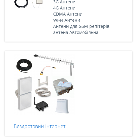
3G Антени
4G Антени
CDMA Антени
WI-FI Антени
Антени для GSM репітерів
антена Автомобільна
Бездротовий Інтернет