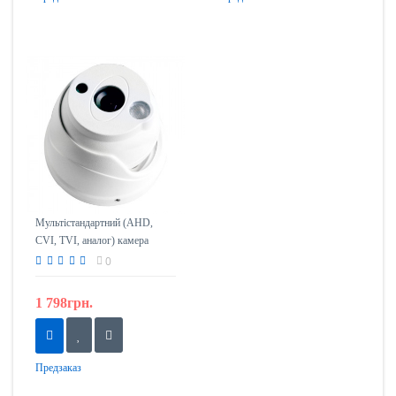
Мультістандартний (AHD,
CVI, TVI, аналог) камера
LuxCam MHD-LDA-A720 / 3,6
0
1 798грн.
Предзаказ