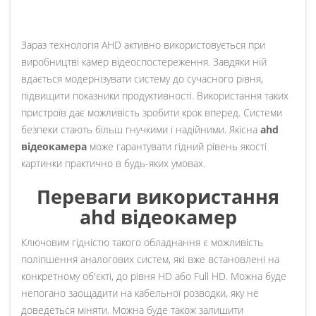
Зараз технологія AHD активно використовується при
виробництві камер відеоспостереження. Завдяки ній
вдається модернізувати систему до сучасного рівня,
підвищити показники продуктивності. Використання таких
пристроїв дає можливість зробити крок вперед. Системи
безпеки стають більш гнучкими і надійними. Якісна
ahd
відеокамера
може гарантувати гідний рівень якості
картинки практично в будь-яких умовах.
Переваги використання
ahd відеокамер
Ключовим гідністю такого обладнання є можливість
поліпшення аналогових систем, які вже встановлені на
конкретному об'єкті, до рівня HD або Full HD. Можна буде
непогано заощадити на кабельної розводки, яку не
доведеться міняти. Можна буде також залишити