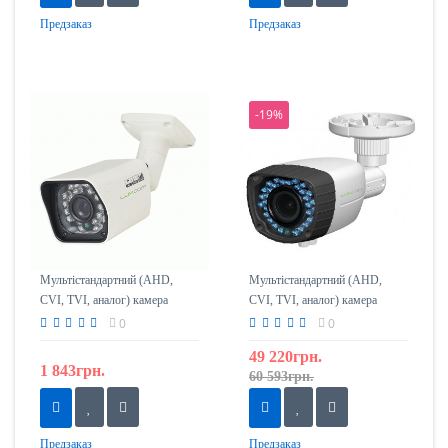
Предзаказ
Предзаказ
-19%
Мультістандартний (AHD,
Мультістандартний (AHD,
CVI, TVI, аналог) камера
CVI, TVI, аналог) камера
LuxCam MHD-LBA-A720 / 3,6
LuxCam MHD-LBA-H720 /
0
0
2,8-12
49 220грн.
1 843грн.
60 593грн.
Предзаказ
Предзаказ