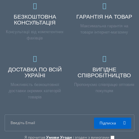
БЕЗКОШТОВНА
ГАРАНТІЯ НА ТОВАР
КОНСУЛЬТАЦІЯ
Максимальна гарантія на
Консультації від компетентних
товари інтернет-магазину
фахівців
ДОСТАВКА ПО ВСІЙ
ВИГІДНЕ
УКРАЇНІ
СПІВРОБІТНИЦТВО
Можливість безкоштовної
Пропонуємо співпрацю оптовим
доставки окремих категорій
покупцям
товарів
Підписка
Я прочитав
Умови Угоди
і згоден з вимогами