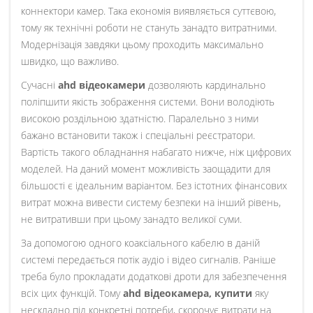
коннектори камер. Така економія виявляється суттєвою,
тому як технічні роботи не стануть занадто витратними.
Модернізація завдяки цьому проходить максимально
швидко, що важливо.
Сучасні
ahd відеокамери
дозволяють кардинально
поліпшити якість зображення системи. Вони володіють
високою роздільною здатністю. Паралельно з ними
бажано встановити також і спеціальні реєстратори.
Вартість такого обладнання набагато нижче, ніж цифрових
моделей. На даний момент можливість заощадити для
більшості є ідеальним варіантом. Без істотних фінансових
витрат можна вивести систему безпеки на інший рівень,
не витративши при цьому занадто великої суми.
За допомогою одного коаксіального кабелю в даній
системі передається потік аудіо і відео сигналів. Раніше
треба було прокладати додаткові дроти для забезпечення
всіх цих функцій. Тому
ahd відеокамера, купити
яку
нескладно під конкретні потреби, скорочує витрати на