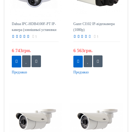
Dahua IPC-HDB4100F-PT IP-
Gazer CI102 IP-відеокамера
камера (зовнішньої установки
(1080p)
антивандальна)
1
1
6 743грн.
6 563грн.
Предзаказ
Предзаказ