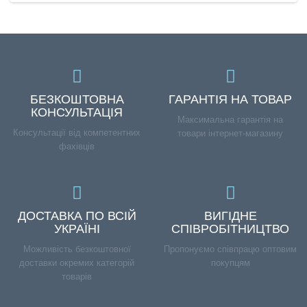
БЕЗКОШТОВНА
ГАРАНТІЯ НА ТОВАР
КОНСУЛЬТАЦІЯ
Максимальна гарантія на
Консультації від компетентних
товари інтернет-магазину
фахівців
ДОСТАВКА ПО ВСІЙ
ВИГІДНЕ
УКРАЇНІ
СПІВРОБІТНИЦТВО
Можливість безкоштовної
Пропонуємо співпрацю оптовим
доставки окремих категорій
покупцям
товарів