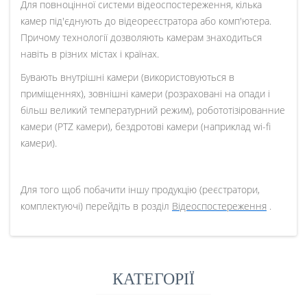
Для повноцінної системи відеоспостереження, кілька
камер під'єднують до відеореєстратора або комп'ютера.
Причому технології дозволяють камерам знаходиться
навіть в різних містах і країнах.
Бувають внутрішні камери (використовуються в
приміщеннях), зовнішні камери (розраховані на опади і
більш великий температурний режим), робототізірованние
камери (PTZ камери), бездротові камери (наприклад wi-fi
камери).
Для того щоб побачити іншу продукцію (реєстратори,
комплектуючі) перейдіть в розділ
Відеоспостереження
.
КАТЕГОРІЇ