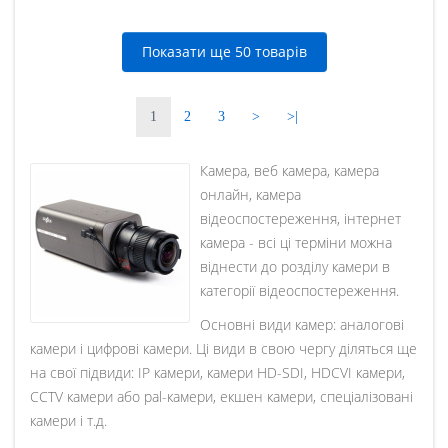
Показати ще 50 товарів
1
2
3
>
>|
Камера, веб камера, камера
онлайн, камера
відеоспостереження, інтернет
камера - всі ці терміни можна
віднести до розділу камери в
категорії відеоспостереження.
Основні види камер: аналогові
камери і цифрові камери. Ці види в свою чергу діляться ще
на свої підвиди: IP камери, камери HD-SDI, HDCVI камери,
CCTV камери або pal-камери, екшен камери, спеціалізовані
камери і т.д.