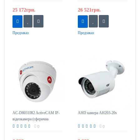
25 172грн.
26 521грн.
Предзаказ
Предзаказ
AC-D8031IR2 ActiveCAM IP-
AHD камера AH203-20s
відеокамера (сферична
вулична)
0
0