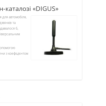
н-каталозі «DIGUS»
 для автомобіля,
звінків та
здавалося б,
універсальним
 допомогою
ени з коефіцієнтом