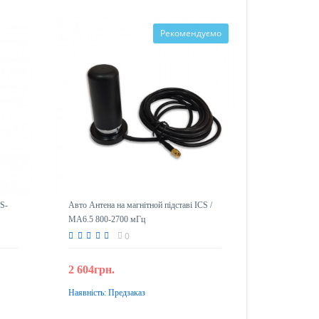
Рекомендуємо
CS-
Авто Антена на магнітной підставі ICS /
MA6.5 800-2700 мГц
0
2 604грн.
Наявність:
Предзаказ
Передзамовлення