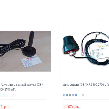
Антена на магнітной підставі ICS /
Авто Антена ICS / KR3 800-2700 мГ
800-2700 мГц
0
0
12грн.
1 167грн.