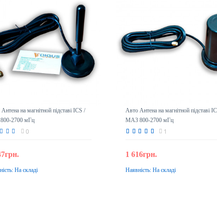
Антена на магнітной підставі ICS /
Авто Антена на магнітной підставі IC
800-2700 мГц
MA3 800-2700 мГц
0
1
47грн.
1 616грн.
ність:
На складі
Наявність:
На складі
До кошика
До кошика