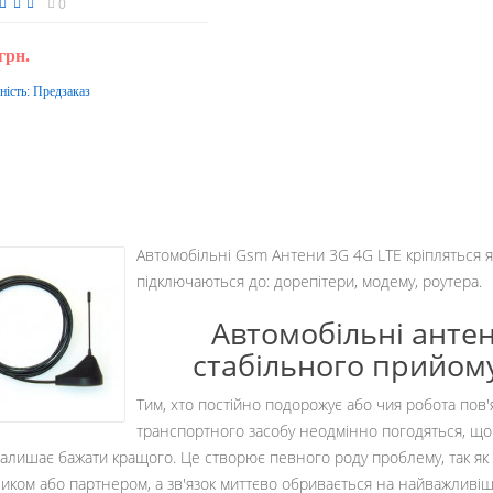
0
грн.
ність:
Предзаказ
Передзамовлення
Автомобільні Gsm Антени 3G 4G LTE кріпляться я
підключаються до: дорепітери, модему, роутера.
Автомобільні анте
стабільного прийому
Тим, хто постійно подорожує або чия робота пов
транспортного засобу неодмінно погодяться, що як
залишає бажати кращого. Це створює певного роду проблему, так як і
иком або партнером, а зв'язок миттєво обривається на найважливіш