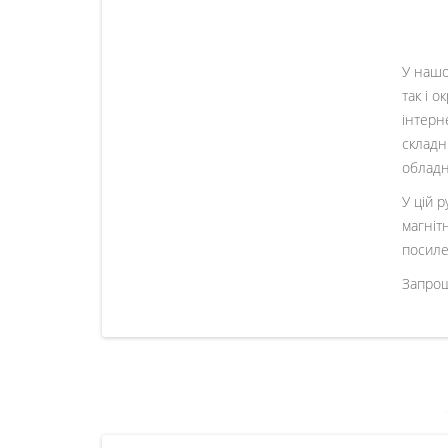
У нашо
так і 
інтерн
складн
обладн
У цій 
магніт
посиле
Запрош