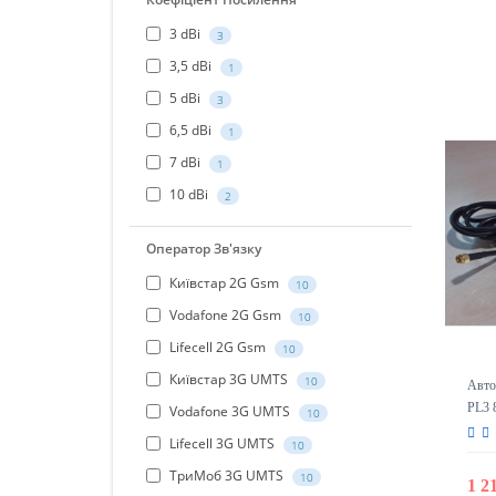
3 dBi
3
3,5 dBi
1
5 dBi
3
6,5 dBi
1
7 dBi
1
10 dBi
2
Оператор Зв'язку
Київстар 2G Gsm
10
Vodafone 2G Gsm
10
Lifecell 2G Gsm
10
Київстар 3G UMTS
10
Авто 
PL3 
Vodafone 3G UMTS
10
Lifecell 3G UMTS
10
ТриМоб 3G UMTS
10
1 2