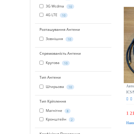
3G Wcdma
10
4G LTE
10
Розташування Антени
Зовнішня
10
Спрямованість Антени
Кругова
10
Тип Антени
Авто
Штирьова
10
ICS/
Тип Кріплення
Магнітне
8
1 2
Кронштейн
2
Наяв
Коефіціент Посилення