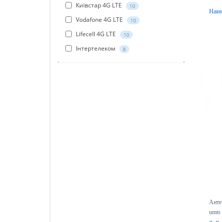
Київстар 4G LTE
10
Наяв
Vodafone 4G LTE
10
Lifecell 4G LTE
10
Інтертелеком
8
Анте
umts 