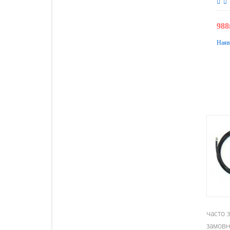
988
Наяв
часто 
замовн