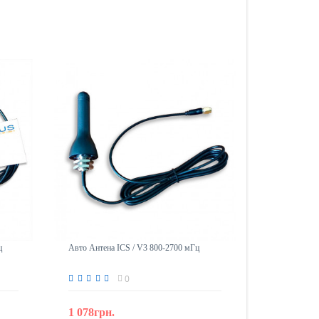
ц
Авто Антена ICS / V3 800-2700 мГц
0
1 078грн.