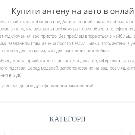
Купити антену на авто в онлай
му онлайн-каталозі можна придбати як повний комплект обладнання
окремо антену, яка вирішить проблему раптових обривів телефонних д
ет-підключення. Такі пристрої без проблем впораються з найбільш, 
ими завданнями там, де інші просто безсилі. Більш того, антени є 
анням як для легкових, так і для вантажних автомобілів.
рубриці можна придбати зовнішні антени для авто, які кріпляться за
ного підстави. Серед моделей, запропонованих на ваш розгляд, ант
ння в 5 Дб.
уємо вас до огляду і оформлення замовлення!
КАТЕГОРІЇ