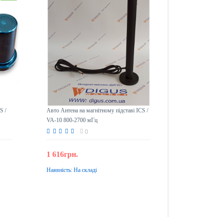
S /
Авто Антена на магнітному підставі ICS /
VA-10 800-2700 мГц
0
1 616грн.
Наявність:
На складі
До кошика