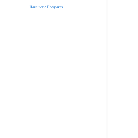
Наявність:
Предзаказ
Передзамовлення