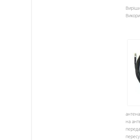
Виріши
Викори
антена
на ант
переда
пересу