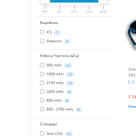
987
991
1031
1167
2605
Виробник
ICS
1
Украина
9
Робоча Частота (мГц)
900 mHz
10
Авто 
1800 mHz
10
TM5 
2100 mHz
10
2600 mHz
9
1 3
800 mHz
8
Наяв
800 - 2700 mHz
8
Стандарт
Gsm (2G)
10