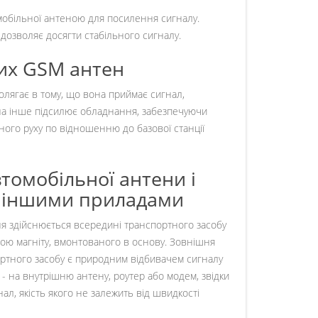
обільної антеною для посилення сигналу.
дозволяє досягти стабільного сигналу.
их GSM антен
лягає в тому, що вона приймає сигнал,
а інше підсилює обладнання, забезпечуючи
йного руху по відношенню до базової станції
томобільної антени і
з іншими приладами
ня здійснюється всередині транспортного засобу
гою магніту, вмонтованого в основу. Зовнішня
портного засобу є природним відбивачем сигналу
 - на внутрішню антену, роутер або модем, звідки
ал, якість якого не залежить від швидкості