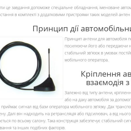
ти це завдання допоможе спеціальне обладнання, іменоване автом
стання в комплекті з додатковими пристроями таких моделей антен 
Принцип дії автомобільн
Принцип антени для автомобіля по
посилюючи його або передаючи н
стабільний зв'язок в умовах пості
мобільного оператора.
Кріплення ав
взаємодія 
Залежно від типу антени, кріплен
або на даху автомобіля за допомо
 приймає сигнал від бази оператора мобільного зв'язку. Дах транс
ену. Далі він надходить на ретрансляція або підсилювач, а від нього
ється по всьому салону. Така конструкція забезпечує стабільний сигн
вання та інших подібних факторів.