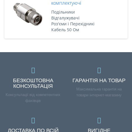
комплектуючі
Подільники
Відгалужувачі
Роз'єми і Перехідникі
Кабель 50 Ом
БЕЗКОШТОВНА
ГАРАНТІЯ НА ТОВАР
КОНСУЛЬТАЦІЯ
Максимальна гарантія на
Консультації від компетентних
товари інтернет-магазину
фахівців
ДОСТАВКА ПО ВСІЙ
ВИГІДНЕ