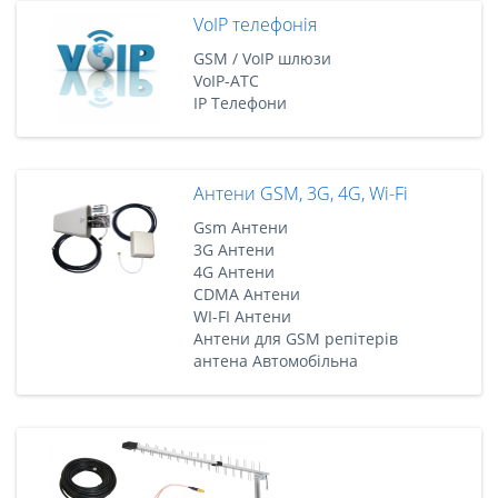
VoIP телефонія
GSM / VoIP шлюзи
VoIP-АТС
IP Телефони
Антени GSM, 3G, 4G, Wi-Fi
Gsm Антени
3G Антени
4G Антени
CDMA Антени
WI-FI Антени
Антени для GSM репітерів
антена Автомобільна