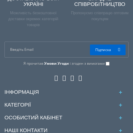
УКРАЇНІ
СПІВРОБІТНИЦТВО
Можливість безкоштовної
Пропонуємо співпрацю оптовим
доставки окремих категорій
покупцям
товарів
Підписка
Я прочитав
Умови Угоди
і згоден з вимогами
ІНФОРМАЦІЯ
КАТЕГОРІЇ
ОСОБИСТИЙ КАБІНЕТ
НАШІ КОНТАКТИ