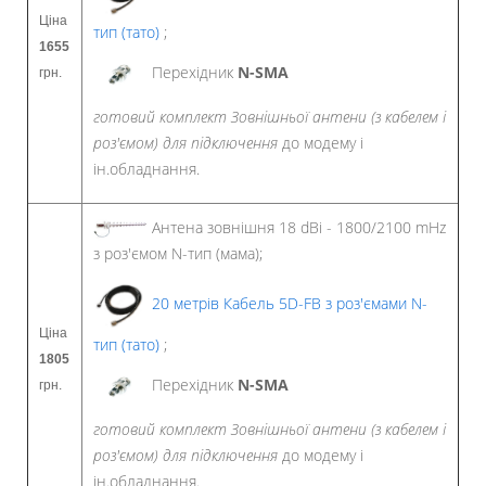
Ціна
тип (тато)
;
1655
Перехідник
N-SMA
грн.
готовий комплект Зовнішньої антени (з кабелем і
роз'ємом)
для підключення
до модему і
ін.обладнання.
Антена зовнішня 18 dBi - 1800/2100 mHz
з роз'ємом N-тип (мама);
20 метрів Кабель 5D-FB з роз'ємами N-
Ціна
тип (тато)
;
1805
Перехідник
N-SMA
грн.
готовий комплект Зовнішньої антени (з кабелем і
роз'ємом)
для підключення
до модему і
ін.обладнання.