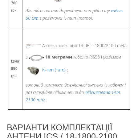
700
для підключення дорепітери потрібно ще
кабель
грн.
50 Om
з роз'ємами N-тип (тато).
Антена зовнішня 18 dBi - 1800/2100 mHz;
з
10
метрами
кабелю RG58 і роз'ємом
Ціна
850
N-тип (тато)
;
грн.
готовий комплект Зовнішньої антени (з кабелем і
роз'ємом) для підключення до
підсилювача Gsm
2100 mHz
.
ВАРІАНТИ КОМПЛЕКТАЦІЇ
АНТЕНИ ICS / 18-1800-2100