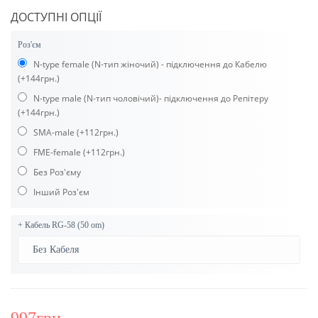
ДОСТУПНІ ОПЦІЇ
Роз'єм
N-type female (N-тип жіночий) - підключення до Кабелю
(+144грн.)
N-type male (N-тип чоловічий)- підключення до Репітеру
(+144грн.)
SMA-male
(+112грн.)
FME-female
(+112грн.)
Без Роз'єму
Інший Роз'єм
+ Кабель RG-58 (50 оm)