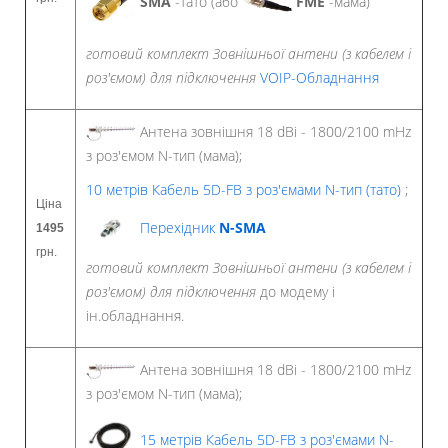
SMA
-тато (або
FME
-мама)
готовий комплект Зовнішньої антени (з кабелем і
роз'ємом)
для підключення
VOIP-Обладнання
Антена зовнішня 18 dBi - 1800/2100 mHz
з роз'ємом N-тип (мама);
10 метрів Кабель 5D-FB з роз'ємами N-тип (тато)
;
Ціна
Перехідник
N-SMA
1495
грн.
готовий комплект Зовнішньої антени (з кабелем і
роз'ємом)
для підключення
до модему і
ін.обладнання.
Антена зовнішня 18 dBi - 1800/2100 mHz
з роз'ємом N-тип (мама);
15 метрів Кабель 5D-FB з роз'ємами N-