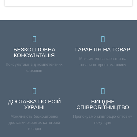
БЕЗКОШТОВНА
ГАРАНТІЯ НА ТОВАР
КОНСУЛЬТАЦІЯ
Максимальна гарантія на
Консультації від компетентних
товари інтернет-магазину
фахівців
ДОСТАВКА ПО ВСІЙ
ВИГІДНЕ
УКРАЇНІ
СПІВРОБІТНИЦТВО
Можливість безкоштовної
Пропонуємо співпрацю оптовим
доставки окремих категорій
покупцям
товарів