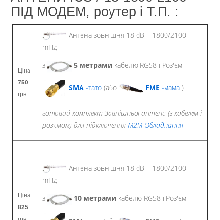
ПІД МОДЕМ, роутер і Т.П. :
Антена зовнішня 18 dBi - 1800/2100
mHz;
з
5
метрами
кабелю RG58 і Роз'єм
Ціна
750
SMA
-тато
(або
FME
-мама
)
грн.
готовий комплект Зовнішньої антени (з кабелем і
роз'ємом) для підключення
M2M Обладнання
Антена зовнішня 18 dBi - 1800/2100
mHz;
Ціна
з
10
метрами
кабелю RG58 і Роз'єм
825
грн.