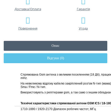
Доставка/Оплата
Гарантiя
Повернення
Угода
Опис
Відгуки (0)
Спрямована Gsm антена з великим посиленням (18 Дб), працює 
mHz.
На невеликому відрізку кабелю закріплений роз'єм N-тип (мама)
Sma / Fme / N-тип.
Використовують з репітерами gsm, а так само з іншим обладна
Технічні характеристики спрямованої антени GSM ICS / 18-18
1710-1880 / 1920-2170 Діапазон робочих частот, МГц