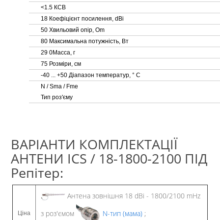
<1.5 КСВ
18 Коефіцієнт посилення, dBi
50 Хвильовий опір, Om
80 Максимальна потужність, Вт
29 0Масса, г
75 Розміри, cм
-40 ... +50 Діапазон температур, ° С
N / Sma / Fme
Тип роз'єму
ВАРІАНТИ КОМПЛЕКТАЦІЇ
АНТЕНИ ICS / 18-1800-2100 ПІД
Репітер:
Антена зовнішня 18 dBi - 1800/2100 mHz
з роз'ємом
N-тип (мама)
;
Ціна