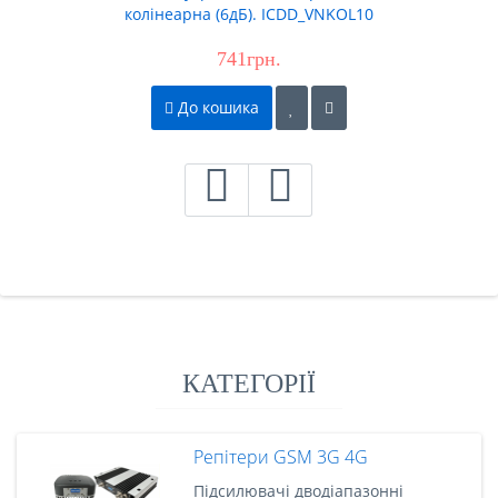
колінеарна (6дБ). ICDD_VNKOL10
741грн.
До кошика
КАТЕГОРІЇ
Репітери GSM 3G 4G
Підсилювачі дводіапазонні