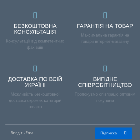
БЕЗКОШТОВНА
ГАРАНТІЯ НА ТОВАР
КОНСУЛЬТАЦІЯ
Максимальна гарантія на
Консультації від компетентних
товари інтернет-магазину
фахівців
ДОСТАВКА ПО ВСІЙ
ВИГІДНЕ
УКРАЇНІ
СПІВРОБІТНИЦТВО
Можливість безкоштовної
Пропонуємо співпрацю оптовим
доставки окремих категорій
покупцям
товарів
Підписка