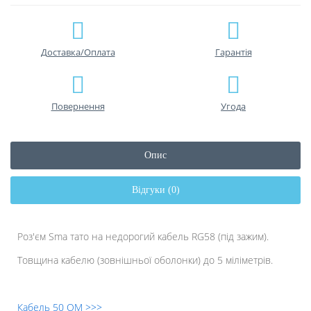
Доставка/Оплата
Гарантiя
Повернення
Угода
Опис
Відгуки (0)
Роз'єм Sma тато на недорогий кабель RG58 (під зажим).
Товщина кабелю (зовнішньої оболонки) до 5 міліметрів.
Кабель 50 ОМ >>>