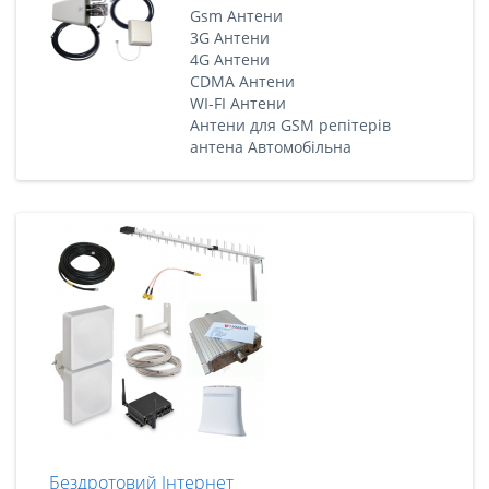
Gsm Антени
3G Антени
4G Антени
CDMA Антени
WI-FI Антени
Антени для GSM репітерів
антена Автомобільна
Бездротовий Інтернет