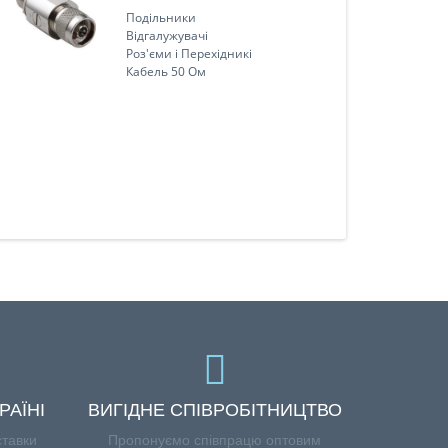
Подільники
Відгалужувачі
Роз'єми і Перехідникі
Кабель 50 Ом
РАЇНІ
ВИГІДНЕ СПІВРОБІТНИЦТВО
ставки
Пропонуємо співпрацю оптовим