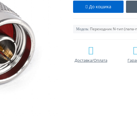
До кошика
Переходник N-тип (папа-
Модель:
Доставка/Оплата
Гара