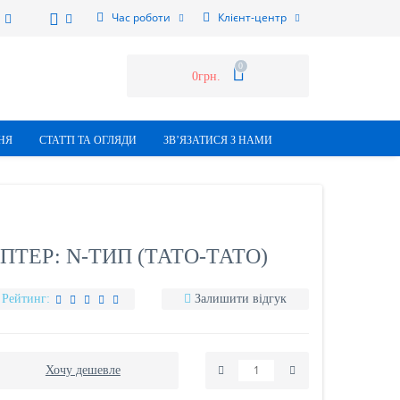
Час роботи
Клієнт-центр
0
0грн.
НЯ
СТАТТI ТА ОГЛЯДИ
ЗВ’ЯЗАТИСЯ З НАМИ
ТЕР: N-ТИП (ТАТО-ТАТО)
Рейтинг:
Залишити відгук
Хочу дешевле