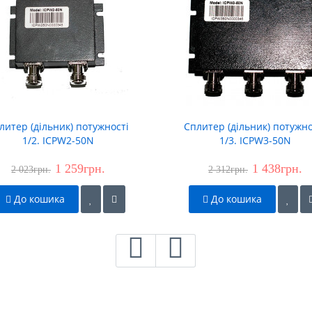
литер (дільник) потужності
Сплитер (дільник) потужно
1/2. ICPW2-50N
1/3. ICPW3-50N
1 259грн.
1 438грн.
2 023грн.
2 312грн.
До кошика
До кошика