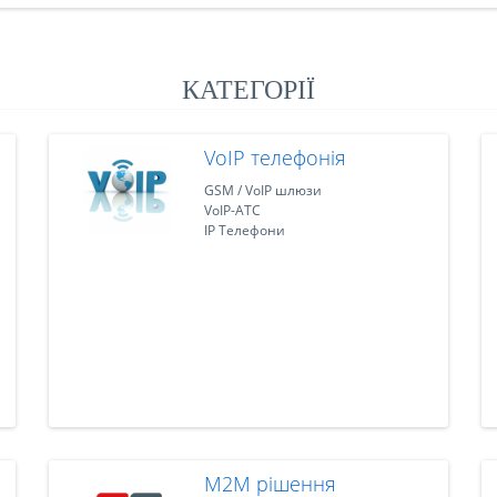
КАТЕГОРІЇ
VoIP телефонія
GSM / VoIP шлюзи
VoIP-АТС
IP Телефони
M2M рішення