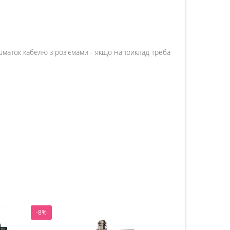
 шматок кабелю з роз'ємами - якщо наприклад треба
-8%
-26%