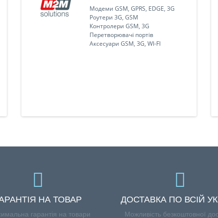
Модеми GSM, GPRS, EDGE, 3G
Роутери 3G, GSM
Контролери GSM, 3G
Перетворювачі портів
Аксесуари GSM, 3G, WI-FI
АРАНТІЯ НА ТОВАР
ДОСТАВКА ПО ВСІЙ УК
имальна гарантія на товари
Можливість безкоштовної до