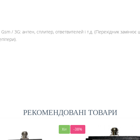
Gsm / 3G: антен, сплитер, ответвителей і т.д. (Перехідник замінює
пітери).
РЕКОМЕНДОВАНІ ТОВАРИ
Хіт
-38%