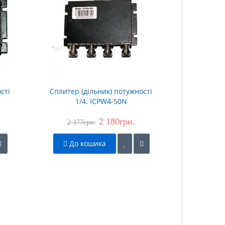
сті
Сплитер (дільник) потужності
Спліттер 
1/4. ICPW4-50N
1/
2 180грн.
2 377грн.
1 2
До кошика
До 