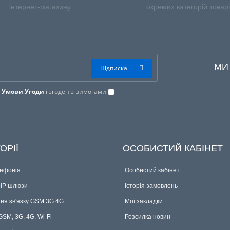
інтернет-магазину
окремих категорій товар
МИ
Підписка
в
Умови Угоди
і згоден з вимогами
ОРІЇ
ОСОБИСТИЙ КАБІНЕТ
лефонія
Особистий кабінет
oIP шлюзи
Історія замовлень
ня зв'язку GSM 3G 4G
Мої закладки
SM, 3G, 4G, Wi-Fi
Розсилка новин