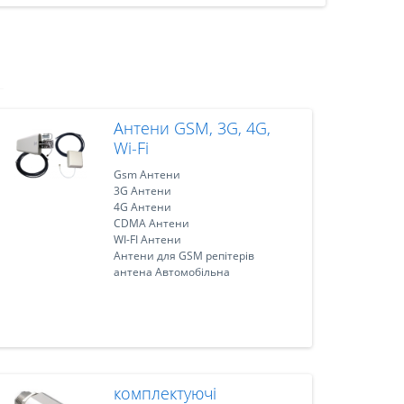
Антени GSM, 3G, 4G,
Wi-Fi
Gsm Антени
3G Антени
4G Антени
CDMA Антени
WI-FI Антени
Антени для GSM репітерів
антена Автомобільна
комплектуючі