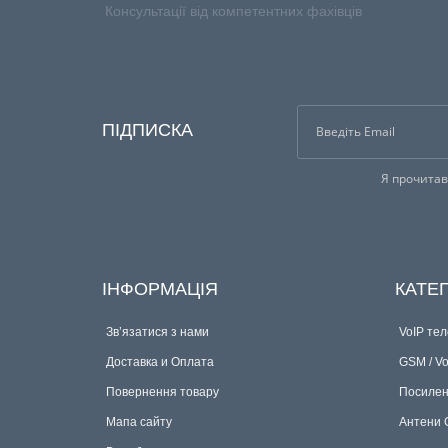
Консультації від компетентних фахівців
ПІДПИСКА
Я прочита
ІНФОРМАЦІЯ
КАТЕГ
Зв’язатися з нами
VoIP те
Доставка и Оплата
GSM / V
Повернення товару
Посилен
Мапа сайту
Антени G