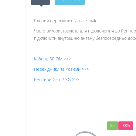
Якісний перехідник N male-male.
Часто використовують для підключення до Репітер 
підключити внутрішню антену безпосередньо доре
Кабель 50 ОМ >>>
Перехідники та Роз'єми >>>
Репітери Gsm / 3G >>>
Хіт
-38%