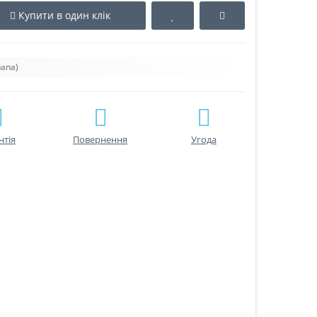
Купити в один клік
папа)
нтiя
Повернення
Угода