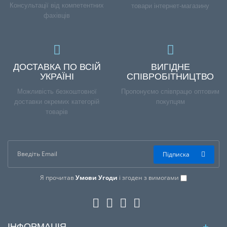
Консультації від компетентних
товари інтернет-магазину
фахівців
ДОСТАВКА ПО ВСІЙ
ВИГІДНЕ
УКРАЇНІ
СПІВРОБІТНИЦТВО
Можливість безкоштовної
Пропонуємо співпрацю оптовим
доставки окремих категорій
покупцям
товарів
Підписка
Я прочитав
Умови Угоди
і згоден з вимогами
ІНФОРМАЦІЯ