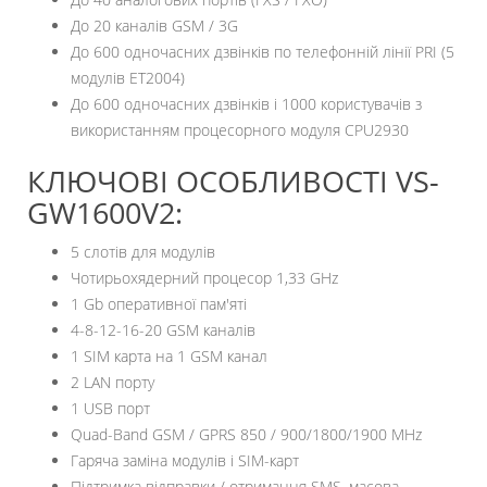
До 20 каналів GSM / 3G
До 600 одночасних дзвінків по телефонній лінії PRI (5
модулів ET2004)
До 600 одночасних дзвінків і 1000 користувачів з
використанням процесорного модуля CPU2930
КЛЮЧОВІ ОСОБЛИВОСТІ VS-
GW1600V2:
5 слотів для модулів
Чотирьохядерний процесор 1,33 GHz
1 Gb оперативної пам'яті
4-8-12-16-20 GSM каналів
1 SIM карта на 1 GSM канал
2 LAN порту
1 USB порт
Quad-Band GSM / GPRS 850 / 900/1800/1900 MHz
Гаряча заміна модулів і SIM-карт
Підтримка відправки / отримання SMS, масова