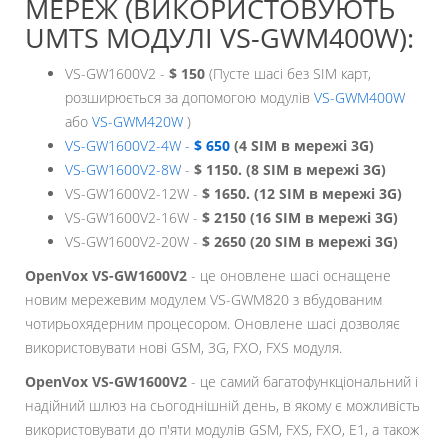
МЕРЕЖ (ВИКОРИСТОВУЮТЬ
UMTS МОДУЛІ VS-GWM400W):
VS-GW1600V2 -
$ 150
(Пусте шасі без SIM карт,
розширюється за допомогою модулів
VS-GWM400W
або
VS-GWM420W
)
VS-GW1600V2-4W -
$ 650
(4 SIM в мережі 3G)
VS-GW1600V2-8W
-
$ 1150. (8 SIM в мережі 3G)
VS-GW1600V2-12W -
$ 1650. (12 SIM в мережі 3G)
VS-GW1600V2-16W -
$ 2150 (16 SIM в мережі 3G)
VS-GW1600V2-20W -
$ 2650 (20 SIM в мережі 3G)
OpenVox VS-GW1600V2
- це оновлене шасі оснащене
новим мережевим модулем VS-GWM820 з вбудованим
чотирьохядерним процесором. Оновлене шасі дозволяє
використовувати нові GSM, 3G, FXO, FXS модуля.
OpenVox VS-GW1600V2
- це самий багатофункціональний і
надійний шлюз на сьогоднішній день, в якому є можливість
використовувати до п'яти модулів GSM, FXS, FXO, E1, а також