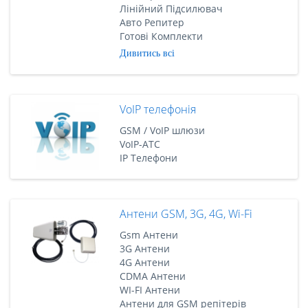
Лінійний Підсилювач
Авто Репитер
Готові Комплекти
Дивитись всі
VoIP телефонія
GSM / VoIP шлюзи
VoIP-АТС
IP Телефони
Антени GSM, 3G, 4G, Wi-Fi
Gsm Антени
3G Антени
4G Антени
CDMA Антени
WI-FI Антени
Антени для GSM репітерів