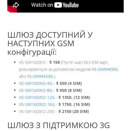
ШЛЮЗ ДОСТУПНИЙ У
НАСТУПНИХ GSM
конфігурації:
VS-GW1600V2 -
$ 150
(Пусте шасі без SIM карт,
розширюється за допомогою модулів
VS-GWM400G
або
VS-GWM420G
)
VS-GW1600V2-4G
-
$ 550 (4 SIM)
VS-GW1600V2-8G
-
$ 950 (8 SIM)
VS-GW1600V2-12G
-
$ 1350. (12 SIM)
VS-GW1600V2-16G
-
$ 1750. (16 SIM)
VS-GW1600V2-20G -
$ 2150 (20 SIM)
ШЛЮЗ З ПІДТРИМКОЮ 3G