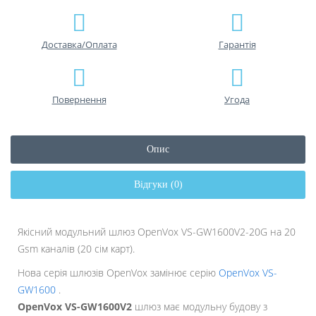
Доставка/Оплата
Гарантiя
Повернення
Угода
Опис
Відгуки (0)
Якісний модульний шлюз OpenVox VS-GW1600V2-20G на 20
Gsm каналів (20 сім карт).
Нова серія шлюзів OpenVox замінює серію
OpenVox VS-
GW1600
.
OpenVox VS-GW1600V2
шлюз має модульну будову з