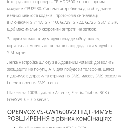
інтегрувати контролер UCP-HDD500 з процесорним
модулем CPU2930. Система розроблена для об'єднання
великої кількості кодеків і протоколів сигналізації,
включаючи G.711A, G.711U, G.729, G.722, G.726, GSM & SIP,
щоб максимально скоротити витрати на зв'язок.
Завдяки унікальному модульному дизайну шлюзу,
користувачі можуть легко змінювати, додавати модулі та
SIM-карти.
Легка настройка шлюзу з вбудованим Asterisk дозволить
заощадити на покупці ATC для побудови телефонії. Шлюз
підтримує відправку та отримання SMS, масову SMS розсилку
і перетворення SMS в email.
Шлюзи на 100% сумісні з Asterisk, Elastix, Trixbox, 3CX і
FreeSWITCH sip server.
OPENVOX VS-GW1600V2 ПІДТРИМУЄ
РОЗШИРЕННЯ в різних комбінаціях:
До 40 аналогових портів (FXS / FXO)