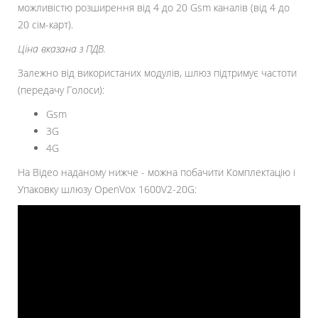
можливістю розширення від 4 до 20 Gsm каналів (від 4 до
20 сім-карт).
Ціна вказана з ПДВ.
Залежно від використаних модулів, шлюз підтримує частоти
(передачу Голоси):
Gsm
3G
4G
На Відео наданому нижче - можна побачити Комплектацію і
Упаковку шлюзу OpenVox 1600V2-20G: