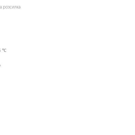
а розсилка
25 ℃
А