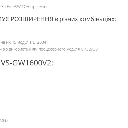
CX і FreeSWITCH sip server.
Є РОЗШИРЕННЯ в різних комбінаціях:
ії PRI (5 модулів ET2004)
вачів з використанням процесорного модуля CPU2930
VS-GW1600V2:
 MHz