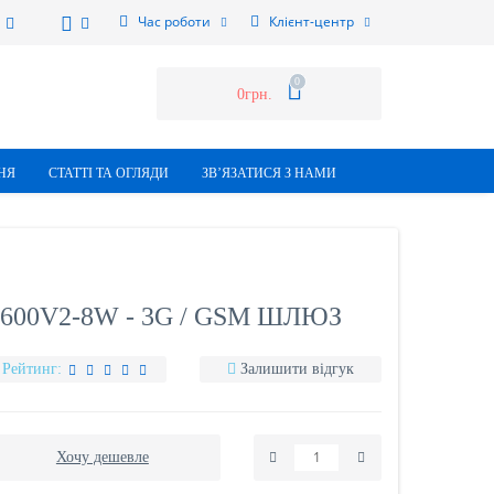
Час роботи
Клієнт-центр
0
0грн.
НЯ
СТАТТI ТА ОГЛЯДИ
ЗВ’ЯЗАТИСЯ З НАМИ
00V2-8W - 3G / GSM ШЛЮЗ
Рейтинг:
Залишити відгук
Хочу дешевле