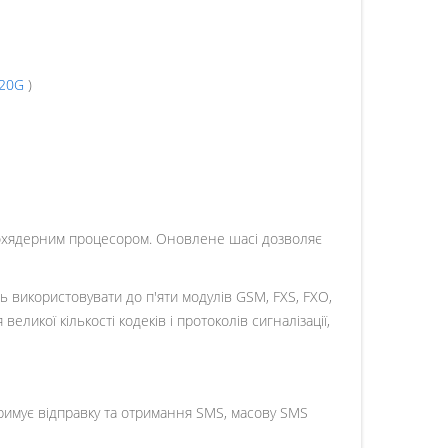
20G
)
хядерним процесором. Оновлене шасі дозволяє
ь використовувати до п'яти модулів GSM, FXS, FXO,
кої кількості кодеків і протоколів сигналізації,
римує відправку та отримання SMS, масову SMS