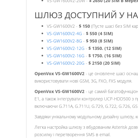
VS-GW1600V2-20W -
$ 2650 (20 SIM в мере
ШЛЮЗ ДОСТУПНИЙ У НАСТ
VS-GW1600V2 -
$ 150
(Пусте шасі без SIM к
VS-GW1600V2-4G
-
$ 550 (4 SIM)
VS-GW1600V2-8G
-
$ 950 (8 SIM)
VS-GW1600V2-12G
-
$ 1350. (12 SIM)
VS-GW1600V2-16G
-
$ 1750. (16 SIM)
VS-GW1600V2-20G
-
$ 2150 (20 SIM)
OpenVox VS-GW1600V2
- це оновлене шасі осна
використовувати нові GSM, 3G, FXO, FXS модуля.
OpenVox VS-GW1600V2
- це самий багатофункціон
E1, а також інтегрувати контролер UCP-HDD500 з п
включаючи G.711A, G.711U, G.729, G.722, G.726, GS
Завдяки унікальному модульному дизайну шлюзу, ко
Легка настройка шлюзу з вбудованим Asterisk дозв
розсилку і перетворення SMS в email.