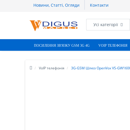
Новини, Статті, Огляди
Контакти
Усі категорії
ПОСИЛЕННЯ ЗВ'ЯЗКУ GSM 3G 4G
VOIP ТЕЛЕФОНІЯ
VoIP телефонія
3G-GSM Шлюз OpenVox VS-GW160