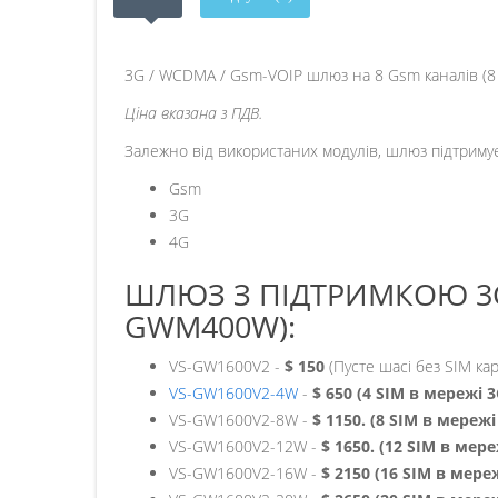
3G / WCDMA / Gsm-VOIP шлюз на 8 Gsm каналів (8 с
Ціна вказана з ПДВ.
Залежно від використаних модулів, шлюз підтримує
Gsm
3G
4G
ШЛЮЗ З ПІДТРИМКОЮ 3G
GWM400W):
VS-GW1600V2 -
$ 150
(Пусте шасі без SIM к
VS-GW1600V2-4W
-
$ 650 (4 SIM в мережі 3
VS-GW1600V2-8W -
$ 1150. (8 SIM в мережі
VS-GW1600V2-12W -
$ 1650. (12 SIM в мере
VS-GW1600V2-16W -
$ 2150 (16 SIM в мере