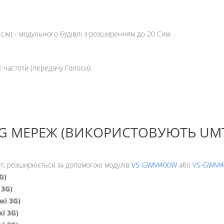
ім) - модульного будівлі з розширенням до 20 Сим.
 частоти (передачу Голоси):
 МЕРЕЖ (ВИКОРИСТОВУЮТЬ UMT
арт, розширюється за допомогою модулів
VS-GWM400W
або
VS-GWM
G)
 3G)
жі 3G)
жі 3G)