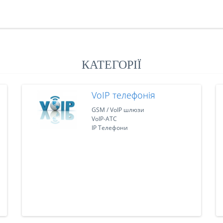
КАТЕГОРІЇ
VoIP телефонія
GSM / VoIP шлюзи
VoIP-АТС
IP Телефони