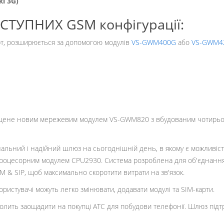
жі 3G)
УПНИХ GSM конфігурації:
арт, розширюється за допомогою модулів
VS-GWM400G
або
VS-GWM4
щене новим мережевим модулем VS-GWM820 з вбудованим чотирьо
альний і надійний шлюз на сьогоднішній день, в якому є можливіст
роцесорним модулем CPU2930. Система розроблена для об'єднання вели
M & SIP, щоб максимально скоротити витрати на зв'язок.
ристувачі можуть легко змінювати, додавати модулі та SIM-карти.
олить заощадити на покупці ATC для побудови телефонії. Шлюз підт