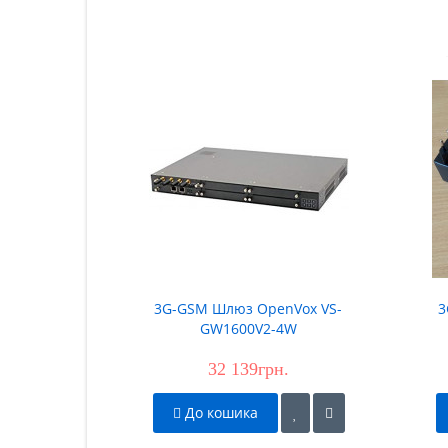
3G-GSM Шлюз OpenVox VS-
3
GW1600V2-4W
32 139грн.
До кошика