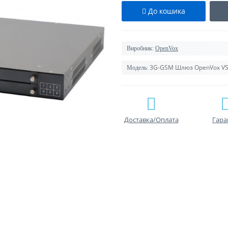
До кошика
Виробник:
OpenVox
3G-GSM Шлюз OpenVox V
Модель:
Доставка/Оплата
Гара