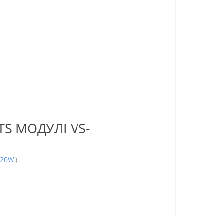
S МОДУЛІ VS-
420W
)