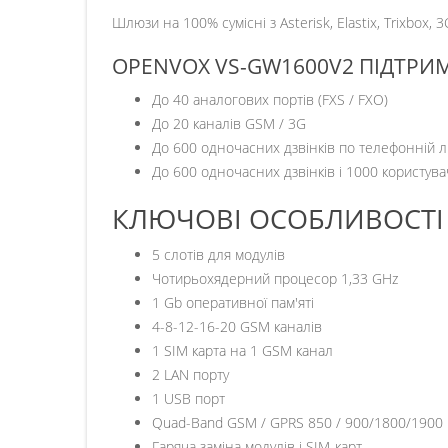
Шлюзи на 100% сумісні з Asterisk, Elastix, Trixbox, 3
OPENVOX VS-GW1600V2 ПІДТРИМУ
До 40 аналогових портів (FXS / FXO)
До 20 каналів GSM / 3G
До 600 одночасних дзвінків по телефонній лін
До 600 одночасних дзвінків і 1000 користу
КЛЮЧОВІ ОСОБЛИВОСТІ 
5 слотів для модулів
Чотирьохядерний процесор 1,33 GHz
1 Gb оперативної пам'яті
4-8-12-16-20 GSM каналів
1 SIM карта на 1 GSM канал
2 LAN порту
1 USB порт
Quad-Band GSM / GPRS 850 / 900/1800/1900
Гаряча заміна модулів і SIM-карт