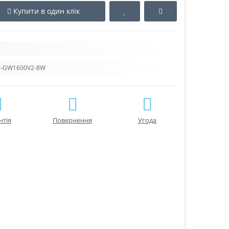
Купити в один клік
S-GW1600V2-8W
нтiя
Повернення
Угода