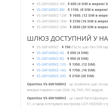
VS-GW1600V2-4W -
$ 650 (4 SIM в мережі 3
VS-GW1600V2-8W
-
$ 1150. (8 SIM в мережі
VS-GW1600V2-12W -
$ 1650. (12 SIM в мере
VS-GW1600V2-16W -
$ 2150 (16 SIM в мере
VS-GW1600V2-20W -
$ 2650 (20 SIM в мере
ШЛЮЗ ДОСТУПНИЙ У НАСТ
VS-GW1600V2 -
$ 150
(Пусте шасі без SIM к
VS-GW1600V2-4G
-
$ 550 (4 SIM)
VS-GW1600V2-8G
-
$ 950 (8 SIM)
VS-GW1600V2-12G
-
$ 1350. (12 SIM)
VS-GW1600V2-16G
-
$ 1750. (16 SIM)
VS-GW1600V2-20G
-
$ 2150 (20 SIM)
OpenVox VS-GW1600V2
- це оновлене шасі осна
використовувати нові GSM, 3G, FXO, FXS модуля.
OpenVox VS-GW1600V2
- це самий багатофункціон
E1, а також інтегрувати контролер UCP-HDD500 з п