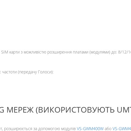
 SIM карти з можливістю розширення платами (модулями) до: 8/12/1
 частоти (передачу Голоси):
 МЕРЕЖ (ВИКОРИСТОВУЮТЬ UMT
арт, розширюється за допомогою модулів
VS-GWM400W
або
VS-GWM