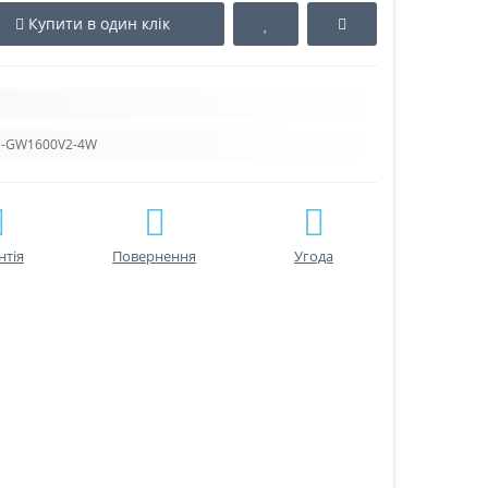
Купити в один клік
S-GW1600V2-4W
нтiя
Повернення
Угода