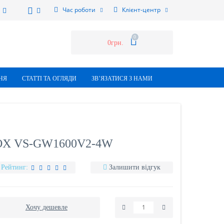
Час роботи
Клієнт-центр
0
0грн.
НЯ
СТАТТI ТА ОГЛЯДИ
ЗВ’ЯЗАТИСЯ З НАМИ
X VS-GW1600V2-4W
Рейтинг:
Залишити відгук
Хочу дешевле