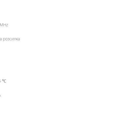
 MHz
а розсилка
25 ℃
А