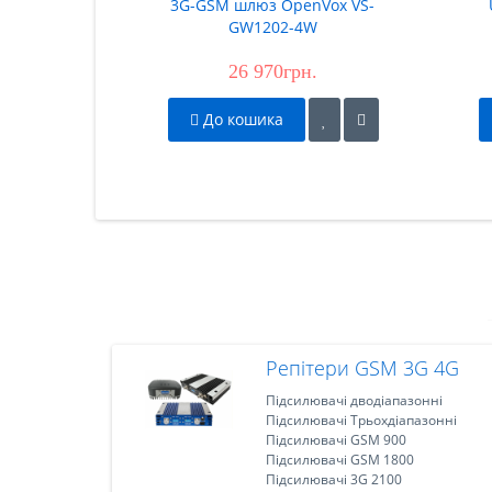
3G-GSM шлюз OpenVox VS-
GW1202-4W
26 970грн.
До кошика
Репітери GSM 3G 4G
Підсилювачі дводіапазонні
Підсилювачі Трьохдіапазонні
Підсилювачі GSM 900
Підсилювачі GSM 1800
Підсилювачі 3G 2100