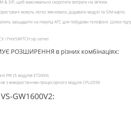
M & SIP, щоб максимально скоротити витрати на зв'язок.
ристувачі можуть легко змінювати, додавати модулі та SIM-карти.
олить заощадити на покупці ATC для побудови телефонії. Шлюз підт
CX і FreeSWITCH sip server.
Є РОЗШИРЕННЯ в різних комбінаціях:
ії PRI (5 модулів ET2004)
вачів з використанням процесорного модуля CPU2930
VS-GW1600V2: