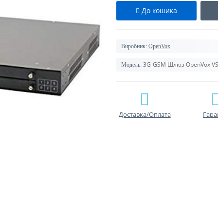
До кошика
Виробник:
OpenVox
3G-GSM Шлюз OpenVox V
Модель:
Доставка/Оплата
Гара