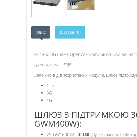
Опис
Відгуки (0)
Якісний 3G шлюз OpenVox модульного будівлі на 4
Ціна вказана з ПДВ.
Залежно від використаних модулів, шлюз підтримує
Gsm
3G
4G
ШЛЮЗ З ПІДТРИМКОЮ 3G
GWM400W):
VS-GW1600V2 -
$ 150
(Пусте шасі без SIM к