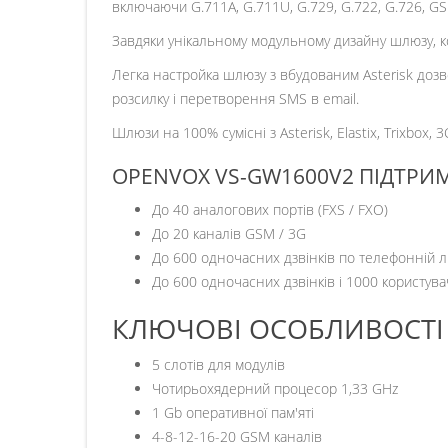
включаючи G.711A, G.711U, G.729, G.722, G.726, GS
Завдяки унікальному модульному дизайну шлюзу, ко
Легка настройка шлюзу з вбудованим Asterisk дозв
розсилку і перетворення SMS в email.
Шлюзи на 100% сумісні з Asterisk, Elastix, Trixbox, 3
OPENVOX VS-GW1600V2 ПІДТРИМУ
До 40 аналогових портів (FXS / FXO)
До 20 каналів GSM / 3G
До 600 одночасних дзвінків по телефонній лін
До 600 одночасних дзвінків і 1000 користу
КЛЮЧОВІ ОСОБЛИВОСТІ 
5 слотів для модулів
Чотирьохядерний процесор 1,33 GHz
1 Gb оперативної пам'яті
4-8-12-16-20 GSM каналів