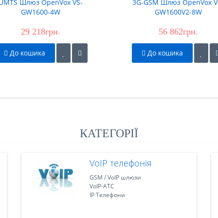
UMTS Шлюз OpenVox VS-
3G-GSM Шлюз OpenVox V
GW1600-4W
GW1600V2-8W
29 218грн.
56 862грн.
До кошика
До кошика
КАТЕГОРІЇ
VoIP телефонія
GSM / VoIP шлюзи
VoIP-АТС
IP Телефони