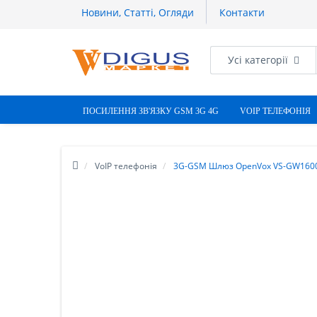
Новини, Статті, Огляди
Контакти
Усі категорії
ПОСИЛЕННЯ ЗВ'ЯЗКУ GSM 3G 4G
VOIP ТЕЛЕФОНІЯ
VoIP телефонія
3G-GSM Шлюз OpenVox VS-GW160