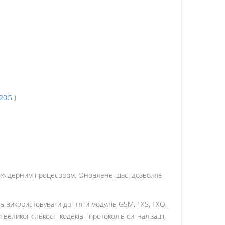
20G
)
хядерним процесором. Оновлене шасі дозволяє
ь використовувати до п'яти модулів GSM, FXS, FXO,
кої кількості кодеків і протоколів сигналізації,