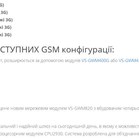
G)
 3G)
жі 3G)
жі 3G)
жі 3G)
УПНИХ GSM конфігурації:
арт, розширюється за допомогою модулів
VS-GWM400G
або
VS-GWM4
щене новим мережевим модулем VS-GWM820 з вбудованим чотирьо
альний і надійний шлюз на сьогоднішній день, в якому є можливіст
роцесорним модулем CPU2930. Система розроблена для об'єднання вели