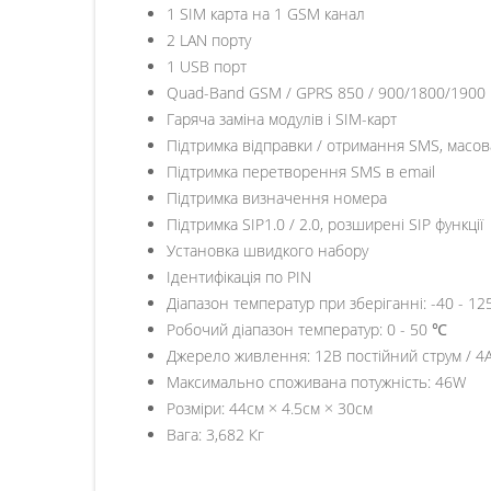
1 SIM карта на 1 GSM канал
2 LAN порту
1 USB порт
Quad-Band GSM / GPRS 850 / 900/1800/1900
Гаряча заміна модулів і SIM-карт
Підтримка відправки / отримання SMS, масов
Підтримка перетворення SMS в email
Підтримка визначення номера
Підтримка SIP1.0 / 2.0, розширені SIP функції
Установка швидкого набору
Ідентифікація по PIN
Діапазон температур при зберіганні: -40 - 1
Робочий діапазон температур: 0 - 50 ℃
Джерело живлення: 12В постійний струм / 4
Максимально споживана потужність: 46W
Розміри: 44см × 4.5см × 30см
Вага: 3,682 Кг