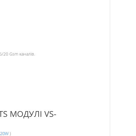
6/20 Gsm каналів.
S МОДУЛІ VS-
420W
)