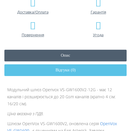
Доставка/Оплата
Гарантiя
Повернення
Угода
Опис
Відгуки (0)
Модульний шлюз Openvox VS-GW1600V2-12G - має 12
каналів і розширюється до 20 Gsm каналів (кратно 4 сім:
16/20 сім).
Ціна вказана з ПДВ.
Шлюзи OpenVox VS-GW1600V2, оновлена серія
OpenVox
VS-GW1600
, є рішеннями на базі Asterisk. Завдяки