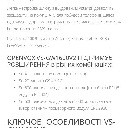
Легка настройка шлюзу з вбудованим Asterisk дозволить
заощадити на покупці ATC для побудови телефонії. Шлюз
підтримує відправку та отримання SMS, масову SMS розсилку
і перетворення SMS в email.
Шлюзи на 100% сумісні з Asterisk, Elastix, Trixbox, 3CX і
FreeSWITCH sip server.
OPENVOX VS-GW1600V2 ПІДТРИМУЄ
РОЗШИРЕННЯ в різних комбінаціях:
До 40 аналогових портів (FXS / FXO)
До 20 каналів GSM / 3G
До 600 одночасних дзвінків по телефонній лінії PRI (5
модулів ET2004)
До 600 одночасних дзвінків і 1000 користувачів з
використанням процесорного модуля CPU2930
КЛЮЧОВІ ОСОБЛИВОСТІ VS-