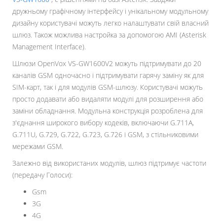
дружньому графічному інтерфейсу і унікальному модульному
дизайну користувачі можуть легко налаштувати свій власний
шлюз. Також можлива настройка за допомогою AMI (Asterisk
Management Interface).
Шлюзи OpenVox VS-GW1600V2 можуть підтримувати до 20
каналів GSM одночасно і підтримувати гарячу заміну як для
SIM-карт, так і для модулів GSM-шлюзу. Користувачі можуть
просто додавати або видаляти модулі для розширення або
заміни обладнання. Модульна конструкція розроблена для
з'єднання широкого вибору кодеків, включаючи G.711A,
G.711U, G.729, G.722, G.723, G.726 і GSM, з стільниковими
мережами GSM.
Залежно від використаних модулів, шлюз підтримує частоти
(передачу Голоси):
Gsm
3G
4G