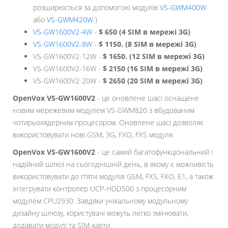
розширюється за допомогою модулів
VS-GWM400W
або
VS-GWM420W
)
VS-GW1600V2-4W
-
$ 650 (4 SIM в мережі 3G)
VS-GW1600V2-8W
-
$ 1150. (8 SIM в мережі 3G)
VS-GW1600V2-12W -
$ 1650. (12 SIM в мережі 3G)
VS-GW1600V2-16W -
$ 2150 (16 SIM в мережі 3G)
VS-GW1600V2-20W -
$ 2650 (20 SIM в мережі 3G)
OpenVox VS-GW1600V2
- це оновлене шасі оснащене
новим мережевим модулем VS-GWM820 з вбудованим
чотирьохядерним процесором. Оновлене шасі дозволяє
використовувати нові GSM, 3G, FXO, FXS модуля.
OpenVox VS-GW1600V2
- це самий багатофункціональний і
надійний шлюз на сьогоднішній день, в якому є можливість
використовувати до п'яти модулів GSM, FXS, FXO, E1, а також
інтегрувати контролер UCP-HDD500 з процесорним
модулем CPU2930. Завдяки унікальному модульному
дизайну шлюзу, користувачі можуть легко змінювати,
додавати модулі та SIM-карти.