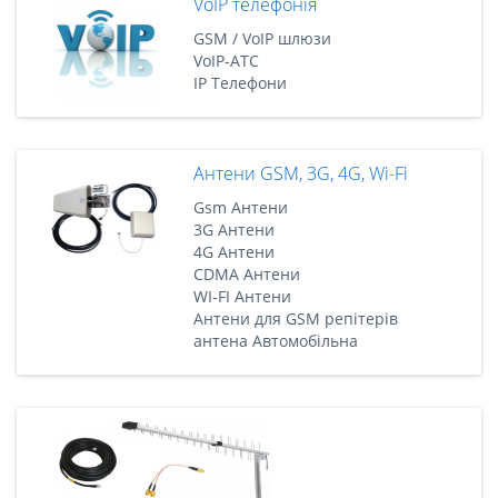
VoIP телефонія
GSM / VoIP шлюзи
VoIP-АТС
IP Телефони
Антени GSM, 3G, 4G, Wi-Fi
Gsm Антени
3G Антени
4G Антени
CDMA Антени
WI-FI Антени
Антени для GSM репітерів
антена Автомобільна