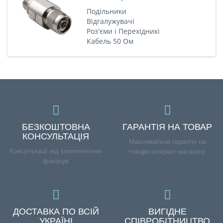
Подільники
Відгалужувачі
Роз'єми і Перехідникі
Кабель 50 Ом
БЕЗКОШТОВНА
ГАРАНТІЯ НА ТОВАР
КОНСУЛЬТАЦІЯ
Максимальна гарантія на
Консультації від компетентних
товари інтернет-магазину
фахівців
ДОСТАВКА ПО ВСІЙ
ВИГІДНЕ
УКРАЇНІ
СПІВРОБІТНИЦТВО