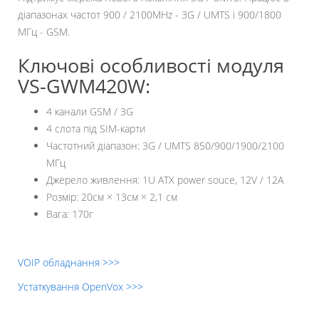
діапазонах частот 900 / 2100MHz - 3G / UMTS і 900/1800
МГц - GSM.
Ключові особливості модуля
VS-GWM420W:
4 канали GSM / 3G
4 слота під SIM-карти
Частотний діапазон: 3G / UMTS 850/900/1900/2100
МГц
Джерело живлення: 1U ATX power souce, 12V / 12A
Розмір: 20см × 13см × 2,1 см
Вага: 170г
VOIP обладнання >>>
Устаткування OpenVox >>>