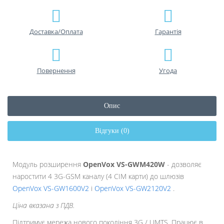
Доставка/Оплата
Гарантiя
Повернення
Угода
Опис
Відгуки (0)
Модуль розширення
OpenVox VS-GWM420W
- дозволяє
наростити 4 3G-GSM каналу (4 СІМ карти) до шлюзів
OpenVox VS-GW1600V2
і
OpenVox VS-GW2120V2
.
Ціна вказана з ПДВ.
Підтримує мережа нового покоління 3G / UMTS. Працює в