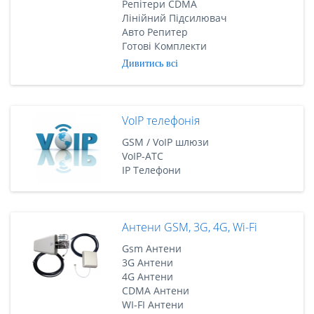
Репітери CDMA
Лінійний Підсилювач
Авто Репитер
Готові Комплекти
Дивитись всі
VoIP телефонія
GSM / VoIP шлюзи
VoIP-АТС
IP Телефони
Антени GSM, 3G, 4G, Wi-Fi
Gsm Антени
3G Антени
4G Антени
CDMA Антени
WI-FI Антени