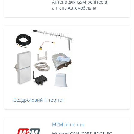
Антени для GSM репітерів
антена Автомобільна
Бездротовий Інтернет
M2M рішення
Модеми GSM, GPRS, EDGE, 3G