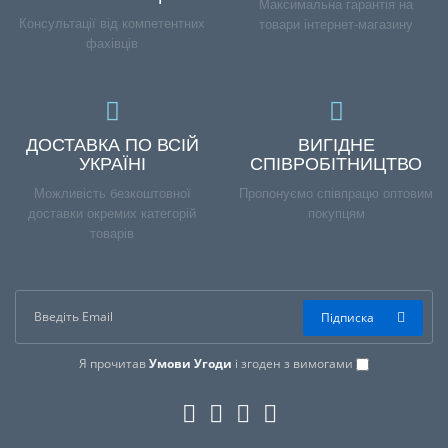
Максимальна гарантія на
Консультації від компетентних
товари інтернет-магазину
фахівців
ДОСТАВКА ПО ВСІЙ
ВИГІДНЕ
УКРАЇНІ
СПІВРОБІТНИЦТВО
Можливість безкоштовної
Пропонуємо співпрацю оптовим
доставки окремих категорій
покупцям
товарів
Підписка
Я прочитав
Умови Угоди
і згоден з вимогами