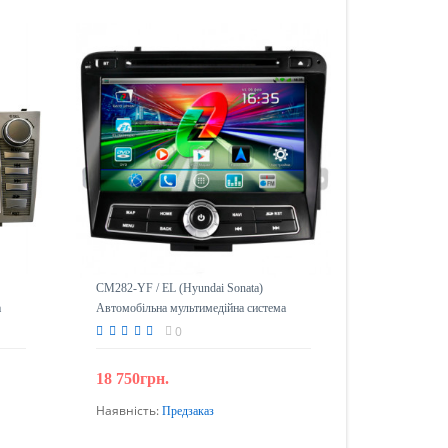
CM282-YF / EL (Hyundai Sonata)
а
Автомобільна мультимедійна система
0
18 750грн.
Наявність:
Предзаказ
Передзамовлення