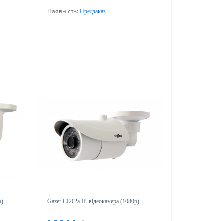
Наявність:
Предзаказ
Передзамовлення
p)
Gazer CI202a IP-відеокамера (1080p)