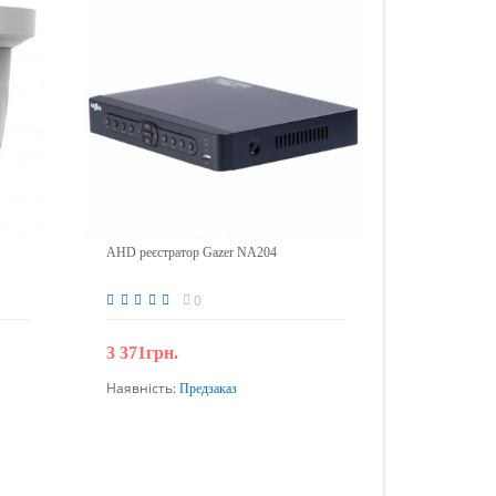
AHD реєстратор Gazer NA204
0
3 371грн.
Наявність:
Предзаказ
Передзамовлення