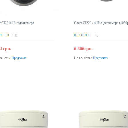
r CI221a IP-відеокамера
Gazer CI222 / 4 IP-відеокамера (1080
0
0
31грн.
6 306грн.
вність:
Наявність:
Предзаказ
Предзаказ
Передзамовлення
Передзамовлення