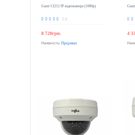
Gazer CI212 IP-відеокамера (1080p)
Gaze
0
8 720грн.
4 3
Наявність:
Ная
Предзаказ
Передзамовлення