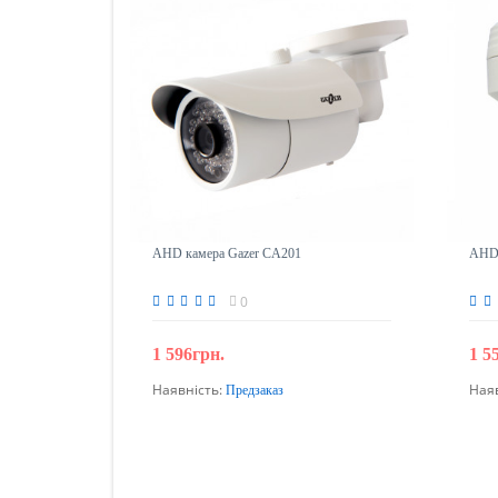
AHD камера Gazer CA201
AHD 
0
1 596грн.
1 5
Наявність:
Ная
Предзаказ
Передзамовлення