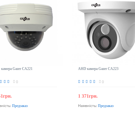
камера Gazer CA221
AHD камера Gazer CA223
0
0
51грн.
1 371грн.
вність:
Наявність:
Предзаказ
Предзаказ
Передзамовлення
Передзамовлення