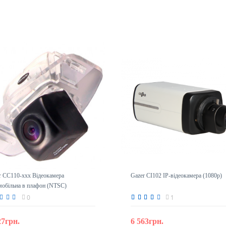
r CC110-xxx Відеокамера
Gazer CI102 IP-відеокамера (1080p)
мобільна в плафон (NTSC)
0
1
27грн.
6 563грн.