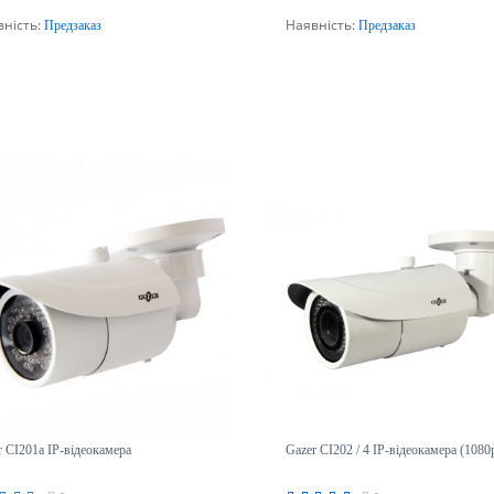
вність:
Наявність:
Предзаказ
Предзаказ
Передзамовлення
Передзамовлення
r CI201a IP-відеокамера
Gazer CI202 / 4 IP-відеокамера (1080