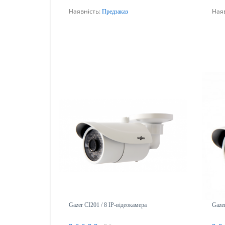
Наявність:
Ная
Предзаказ
Передзамовлення
Gazer CI201 / 8 IP-відеокамера
Gaze