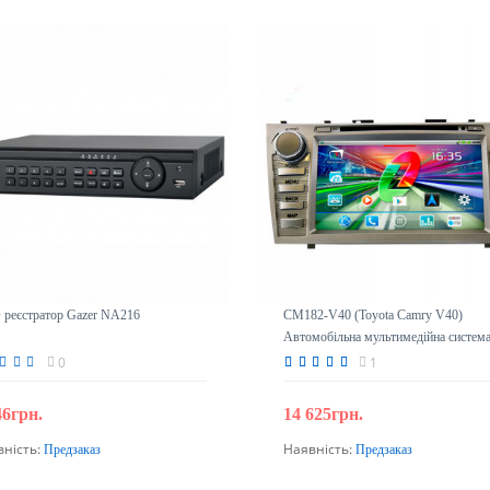
реєстратор Gazer NA216
CM182-V40 (Toyota Camry V40)
Автомобільна мультимедійна систем
0
1
46грн.
14 625грн.
вність:
Наявність:
Предзаказ
Предзаказ
Передзамовлення
Передзамовлення