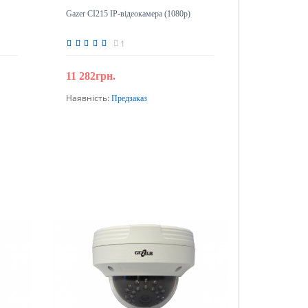
Gazer CI215 IP-відеокамера (1080p)
1
11 282грн.
Наявність:
Предзаказ
Передзамовлення