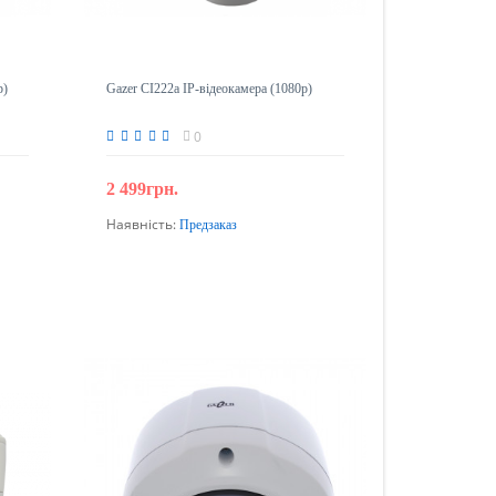
p)
Gazer CI222a IP-відеокамера (1080p)
0
2 499грн.
Наявність:
Предзаказ
Передзамовлення