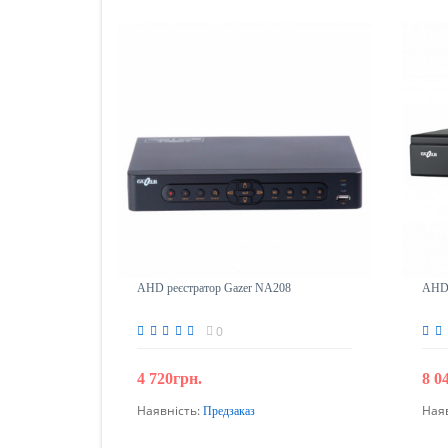
AHD реєстратор Gazer NA208
AHD 
0
4 720грн.
8 0
Наявність:
Ная
Предзаказ
Передзамовлення