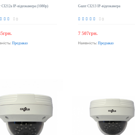
r CI212a IP-відеокамера (1080p)
Gazer CI213 IP-відеокамера
0
0
35грн.
7 507грн.
вність:
Наявність:
Предзаказ
Предзаказ
Передзамовлення
Передзамовлення