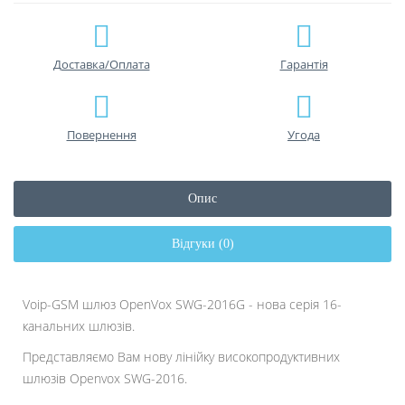
Доставка/Оплата
Гарантiя
Повернення
Угода
Опис
Відгуки (0)
Voip-GSM шлюз OpenVox SWG-2016G - нова серія 16-
канальних шлюзів.
Представляємо Вам нову лінійку високопродуктивних
шлюзів Openvox SWG-2016.