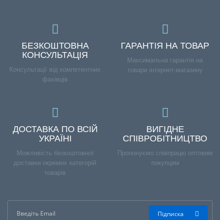
БЕЗКОШТОВНА
ГАРАНТІЯ НА ТОВАР
КОНСУЛЬТАЦІЯ
Максимальна гарантія на
Консультації від компетентних
товари інтернет-магазину
фахівців
ДОСТАВКА ПО ВСІЙ
ВИГІДНЕ
УКРАЇНІ
СПІВРОБІТНИЦТВО
Можливість безкоштовної
Пропонуємо співпрацю оптовим
доставки окремих категорій
покупцям
товарів
Підписка