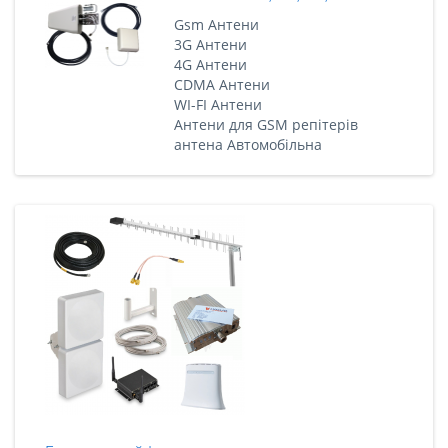
Gsm Антени
3G Антени
4G Антени
CDMA Антени
WI-FI Антени
Антени для GSM репітерів
антена Автомобільна