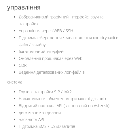
управління
Доброзичливий графічний інтерфейс, зручна
настройка
Управління через WEB / SSH
Підтримка збереження / завантаження конфігурації в
файл / з файлу
багатомовний інтерфейс
Оновлення прошивки через Web
CDR
Ведення деталізованих лог-файлів
система
Групові настройки SIP / IAX2
Налаштування обмеження тривалості дзвінків
Відкритий протокол API (заснований на Asterisk)
двохетапне з'єднання
наявність API
Підтримка SMS / USSD запитів