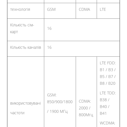
технологія
GSM
CDMA
LTE
Кількість сім-
16
карт
Кількість каналів
16
LTE FDD:
B1 / B3 /
B5 / B7 /
B8 / B20
LTE TDD:
GSM:
B38 /
CDMA:
850/900/1800
використовувані
B40 /
2000 /
/ 1900 МГц
частоти
B41
800Мгц
WCDMA: