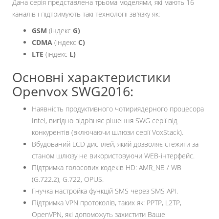
Дана серія представлена трьома моделями, які мають 16
каналів і підтримують такі технології зв'язку як:
GSM
(індекс
G)
CDMA
(індекс
C)
LTE
(індекс
L)
Основні характеристики
Openvox SWG2016:
Наявність продуктивного чотириядерного процесора
Intel, вигідно відрізняє рішення SWG серії від
конкурентів (включаючи шлюзи серії VoxStack).
Вбудований LCD дисплей, який дозволяє стежити за
станом шлюзу не використовуючи WEB-інтерфейс.
Підтримка голосових кодеків HD: AMR_NB / WB
(G.722.2), G.722, OPUS.
Гнучка настройка функцій SMS через SMS API.
Підтримка VPN протоколів, таких як: PPTP, L2TP,
OpenVPN, які допоможуть захистити Ваше