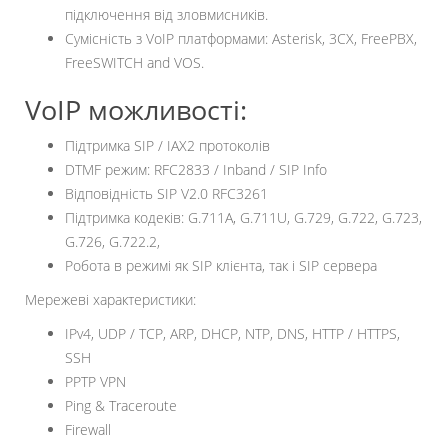
підключення від зловмисників.
Сумісність з VoIP платформами: Asterisk, 3CX, FreePBX,
FreeSWITCH and VOS.
VoIP можливості:
Підтримка SIP / IAX2 протоколів
DTMF режим: RFC2833 / Inband / SIP Info
Відповідність SIP V2.0 RFC3261
Підтримка кодеків: G.711A, G.711U, G.729, G.722, G.723,
G.726, G.722.2,
Робота в режимі як SIP клієнта, так і SIP сервера
Мережеві характеристики:
IPv4, UDP / TCP, ARP, DHCP, NTP, DNS, HTTP / HTTPS,
SSH
PPTP VPN
Ping & Traceroute
Firewall