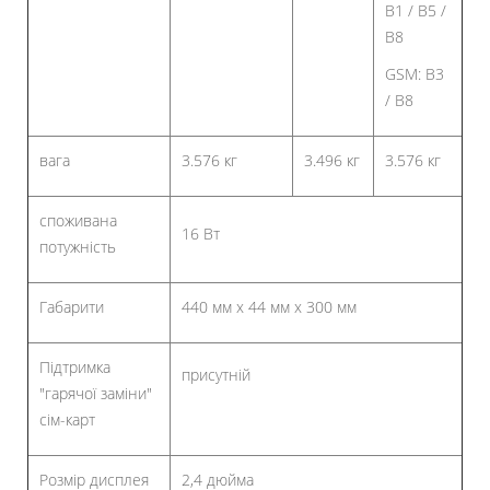
B1 / B5 /
B8
GSM: B3
/ B8
вага
3.576 кг
3.496 кг
3.576 кг
споживана
16 Вт
потужність
Габарити
440 мм x 44 мм x 300 мм
Підтримка
присутній
"гарячої заміни"
сім-карт
Розмір дисплея
2,4 дюйма