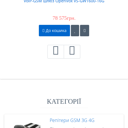
VoIP-GSM шлюз OpenVox VS-GW1600-16G
78 575грн.
До кошика
КАТЕГОРІЇ
Репітери GSM 3G 4G