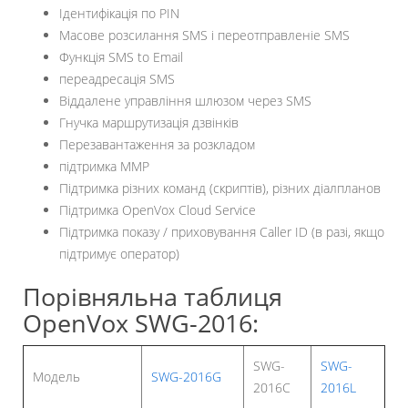
Ідентифікація по PIN
Масове розсилання SMS і переотправленіе SMS
Функція SMS to Email
переадресація SMS
Віддалене управління шлюзом через SMS
Гнучка маршрутизація дзвінків
Перезавантаження за розкладом
підтримка MMP
Підтримка різних команд (скриптів), різних діалпланов
Підтримка OpenVox Cloud Service
Підтримка показу / приховування Caller ID (в разі, якщо
підтримує оператор)
Порівняльна таблиця
OpenVox SWG-2016:
SWG-
SWG-
Модель
SWG-2016G
2016С
2016L