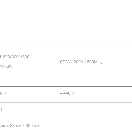
: 850/900/1800
CDMA: 2000 / 800Мгц
900 МГц
6 кг
4.446 кг
Вт
 мм x 88 мм x 300 мм