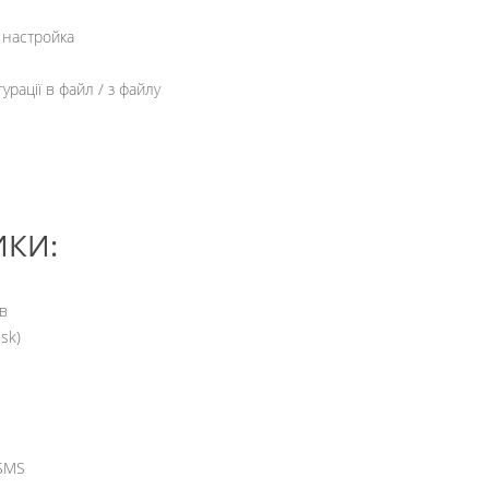
 настройка
рації в файл / з файлу
ИКИ:
в
sk)
 SMS