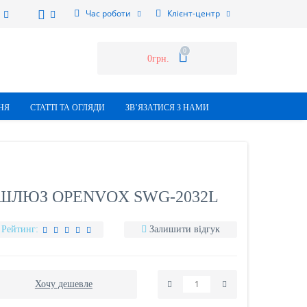
Час роботи
Клієнт-центр
0
0грн.
НЯ
СТАТТI ТА ОГЛЯДИ
ЗВ’ЯЗАТИСЯ З НАМИ
SM ШЛЮЗ OPENVOX SWG-2032L
Рейтинг:
Залишити відгук
Хочу дешевле