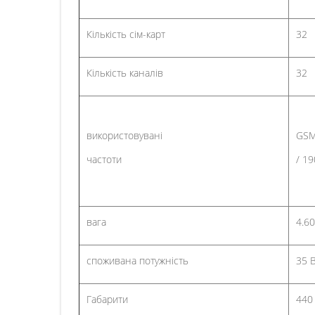
Кількість сім-карт
32
Кількість каналів
32
використовувані
GSM
частоти
/ 1
вага
4.60
споживана потужність
35 
Габарити
440