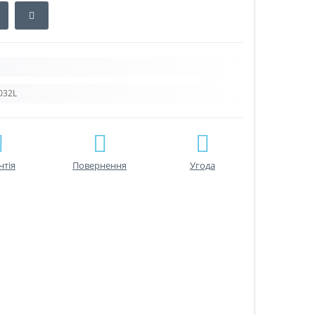
032L
нтiя
Повернення
Угода