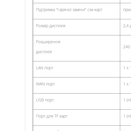
Підтримка "гарячої заміни" сім-карт
при
Розмір дисплея
2,4
Розширення
240
дисплея
LAN порт
1 x 
WAN порт
1 x 
USB порт
1 (
Порт для TF карт
1 (