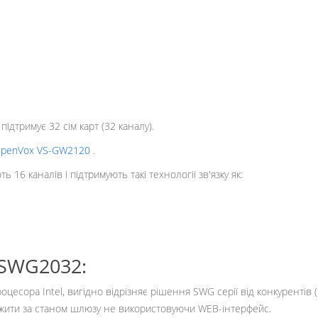
дтримує 32 сім карт (32 каналу).
penVox VS-GW2120
.
16 каналів і підтримують такі технології зв'язку як:
SWG2032:
есора Intel, вигідно відрізняє рішення SWG серії від конкурентів 
жити за станом шлюзу не використовуючи WEB-інтерфейс.