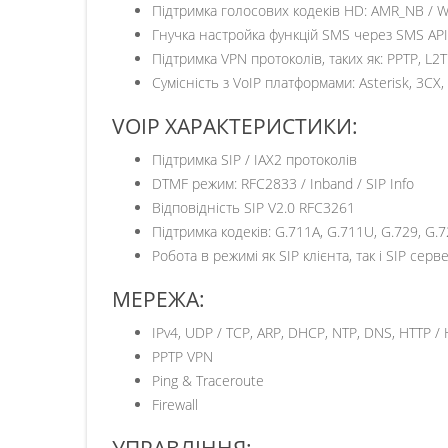
Підтримка голосових кодеків HD: AMR_NB / WB
Гнучка настройка функцій SMS через SMS API
Підтримка VPN протоколів, таких як: PPTP, L
Сумісність з VoIP платформами: Asterisk, 3CX
VOIP ХАРАКТЕРИСТИКИ:
Підтримка SIP / IAX2 протоколів
DTMF режим: RFC2833 / Inband / SIP Info
Відповідність SIP V2.0 RFC3261
Підтримка кодеків: G.711A, G.711U, G.729, G.72
Робота в режимі як SIP клієнта, так і SIP серв
МЕРЕЖА:
IPv4, UDP / TCP, ARP, DHCP, NTP, DNS, HTTP /
PPTP VPN
Ping & Traceroute
Firewall