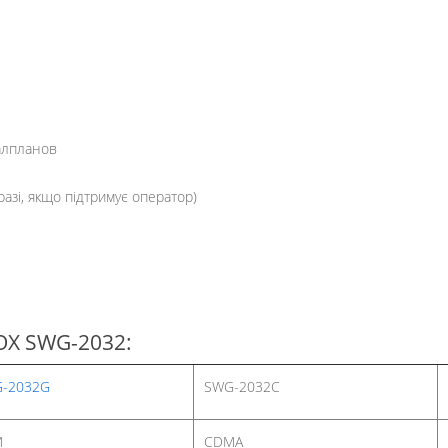
іалпланов
разі, якщо підтримує оператор)
X SWG-2032:
-2032G
SWG-2032C
M
CDMA