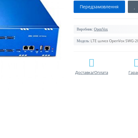
Передзамовлення
Виробник:
OpenVox
LTE шлюз OpenVox SWG-2
Модель:
Доставка/Оплата
Гара