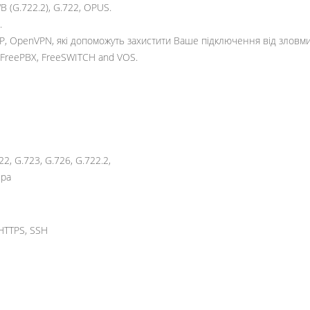
 (G.722.2), G.722, OPUS.
.
2TP, OpenVPN, які допоможуть захистити Ваше підключення від зловми
, FreePBX, FreeSWITCH and VOS.
2, G.723, G.726, G.722.2,
ера
 HTTPS, SSH