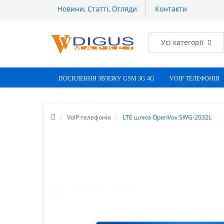
Новини, Статті, Огляди
Контакти
Усі категорії
ПОСИЛЕННЯ ЗВ'ЯЗКУ GSM 3G 4G
VOIP ТЕЛЕФОНІЯ
VoIP телефонія
LTE шлюз OpenVox SWG-2032L