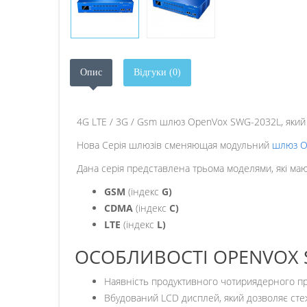
Опис
Відгуки (0)
4G LTE / 3G / Gsm шлюз OpenVox SWG-2032L, який пі
Нова Серія шлюзів сменяющая модульний
шлюз O
Дана серія представлена трьома моделями, які мають 
GSM
(індекс
G)
CDMA
(індекс
C)
LTE
(індекс
L)
ОСОБЛИВОСТІ OPENVOX 
Наявність продуктивного чотириядерного проц
Вбудований LCD дисплей, який дозволяє сте