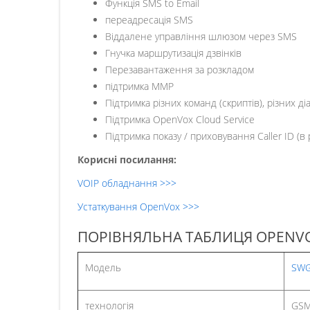
Функція SMS to Email
переадресація SMS
Віддалене управління шлюзом через SMS
Гнучка маршрутизація дзвінків
Перезавантаження за розкладом
підтримка MMP
Підтримка різних команд (скриптів), різних д
Підтримка OpenVox Cloud Service
Підтримка показу / приховування Caller ID (в 
Корисні посилання:
VOIP обладнання >>>
Устаткування OpenVox >>>
ПОРІВНЯЛЬНА ТАБЛИЦЯ OPENVO
Модель
SWG
технологія
GS