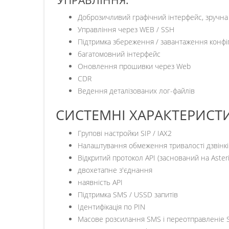
УПРАВЛІННЯ:
Доброзичливий графічний інтерфейс, зручна
Управління через WEB / SSH
Підтримка збереження / завантаження конфігу
багатомовний інтерфейс
Оновлення прошивки через Web
CDR
Ведення деталізованих лог-файлів
СИСТЕМНІ ХАРАКТЕРИСТ
Групові настройки SIP / IAX2
Налаштування обмеження тривалості дзвінкі
Відкритий протокол API (заснований на Asteri
двохетапне з'єднання
наявність API
Підтримка SMS / USSD запитів
Ідентифікація по PIN
Масове розсилання SMS і переотправленіе