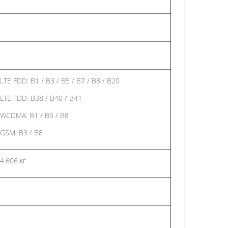
LTE FDD: B1 / B3 / B5 / B7 / B8 / B20
LTE TDD: B38 / B40 / B41
WCDMA: B1 / B5 / B8
GSM: B3 / B8
4.606 кг