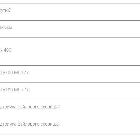
сутній
 дюйма
 х 400
10/100 Мбіт / с
10/100 Мбіт / с
підтримка файлового сховища)
підтримка файлового сховища)