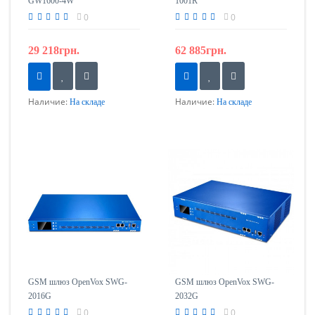
GW1600-4W
1001R
0
0
29 218грн.
62 885грн.
Наличие:
Наличие:
На складе
На складе
GSM шлюз OpenVox SWG-
GSM шлюз OpenVox SWG-
2016G
2032G
0
0