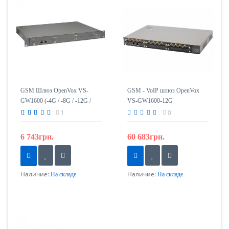
GSM Шлюз OpenVox VS-
GSM - VoIP шлюз OpenVox
GW1600 (-4G / -8G / -12G /
VS-GW1600-12G
-16G / -20G)
1
0
6 743грн.
60 683грн.
Наличие:
Наличие:
На складе
На складе