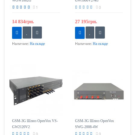
WGW1002G
GW1600V2-4G
1
0
14 834грн.
27 195грн.
Наличие:
Наличие:
На складе
На складе
GSM-3G Шлюз OpenVox VS-
GSM-3G Шлюз OpenVox
GW2120V2
SWG-2008-4W
0
0