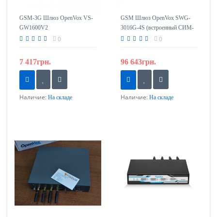
GSM-3G Шлюз OpenVox VS-
GSM Шлюз OpenVox SWG-
GW1600V2
3016G-4S (встроенный СИМ-
Банк 64)
0
0
7 417грн.
96 643грн.
Наличие:
Наличие:
На складе
На складе