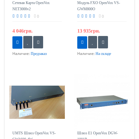
Сетевая Карта OpenVox
Модуль FXO OpenVox VS-
NET3000v2
GWM800O
0
0
4 046грн.
13 935грн.
Наличие:
Наличие:
Предзаказ
На складе
UMTS Шлюз OpenVox VS-
Шлюз E1 OpenVox DGW-