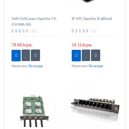
VoIP-GSM шлюз OpenVox VS-
IP АТС OpenVox ICallDroid
GW1600-16G
0
0
78 663грн.
10 114грн.
Наличие:
Наличие:
На складе
На складе