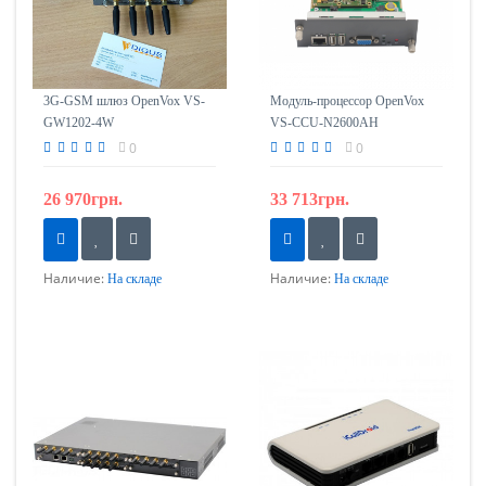
3G-GSM шлюз OpenVox VS-
Модуль-процессор OpenVox
GW1202-4W
VS-CCU-N2600AH
0
0
26 970грн.
33 713грн.
Наличие:
Наличие:
На складе
На складе