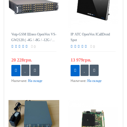
Voip-GSM Шлюз OpenVox VS-
IP АТС OpenVox ICallDroid
GW2120 ( -4G / -8G / -12G / ...
Spot
-44G )
0
0
20 228грн.
13 979грн.
Наличие:
Наличие:
На складе
На складе