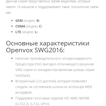
Данная серия представлена тремя моделями, которые
имеют 16 каналов и поддерживают такие технологии связи
как:
GSM
(индекс
G
)
CDMA
(индекс
C
)
LTE
(индекс
L
)
Основные характеристики
Openvox SWG2016:
Наличие производительного четырехъядерного
процессора Intel, выгодно отличающего решения
SWG серии от конкурентов (включая шлюзы серии
VoxStack).
Встроенный LCD дисплей, который позволяет
следить за состоянием шлюза не используя WEB-
интерфейс.
Поддержка голосовых кодеков HD: AMR_NB/WB
(G.722.2), G.722, OPUS.