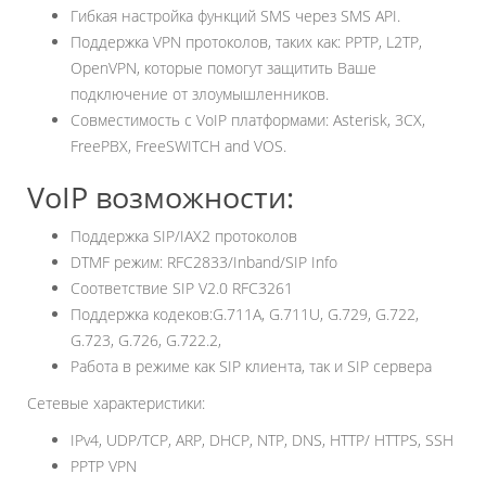
Гибкая настройка функций SMS через SMS API.
Поддержка VPN протоколов, таких как: PPTP, L2TP,
OpenVPN, которые помогут защитить Ваше
подключение от злоумышленников.
Совместимость с VoIP платформами: Asterisk, 3CX,
FreePBX, FreeSWITCH and VOS.
VoIP возможности:
Поддержка SIP/IAX2 протоколов
DTMF режим: RFC2833/Inband/SIP Info
Соответствие SIP V2.0 RFC3261
Поддержка кодеков:G.711A, G.711U, G.729, G.722,
G.723, G.726, G.722.2,
Работа в режиме как SIP клиента, так и SIP сервера
Сетевые характеристики:
IPv4, UDP/TCP, ARP, DHCP, NTP, DNS, HTTP/ HTTPS, SSH
PPTP VPN