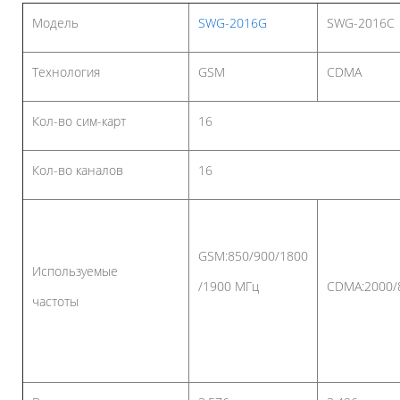
Модель
SWG-2016G
SWG-2016С
Технология
GSM
CDMA
Кол-во сим-карт
16
Кол-во каналов
16
GSM:850/900/1800
Используемые
/1900 МГц
CDMA:2000/
частоты