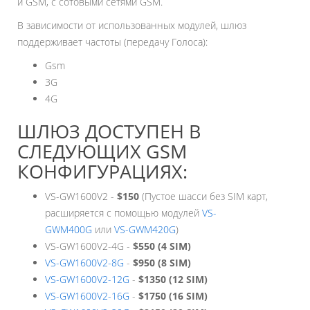
и GSM, с сотовыми сетями GSM.
В зависимости от использованных модулей, шлюз
поддерживает частоты (передачу Голоса):
Gsm
3G
4G
ШЛЮЗ ДОСТУПЕН В
СЛЕДУЮЩИХ GSM
КОНФИГУРАЦИЯХ:
VS-GW1600V2 -
$150
(Пустое шасси без SIM карт,
расширяется с помощью модулей
VS-
GWM400G
или
VS-GWM420G
)
VS-GW1600V2-4G -
$550 (4 SIM)
VS-GW1600V2-8G
-
$950 (8 SIM)
VS-GW1600V2-12G
-
$1350 (12 SIM)
VS-GW1600V2-16G
-
$1750 (16 SIM)