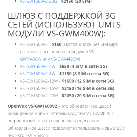
VS-GW1600V2-20G
-
$2150 (20 SIM)
ШЛЮЗ С ПОДДЕРЖКОЙ 3G
СЕТЕЙ (ИСПОЛЬЗУЮТ UMTS
МОДУЛИ VS-GWM400W):
VS-GW1600V2 -
$150
(Пустое шасси без SIM карт,
расширяется с помощью модулей
VS-
GWM400W
или
VS-GWM420W
)
VS-GW1600V2-4W
-
$650 (4 SIM в сети 3G)
VS-GW1600V2-8W
-
$1150 (8 SIM в сети 3G)
VS-GW1600V2-12W -
$1650 (12 SIM в сети 3G)
VS-GW1600V2-16W -
$2150 (16 SIM в сети 3G)
VS-GW1600V2-20W -
$2650 (20 SIM в сети 3G)
OpenVox VS-GW1600V2
– это обновленное шасси
оснащённое новым сетевым модулем VS-GWM820 с
встроенным четырёхъядерным процессором.
Обновленное шасси позволяет использовать новые GSM,
3G, FXO, FXS модуля.