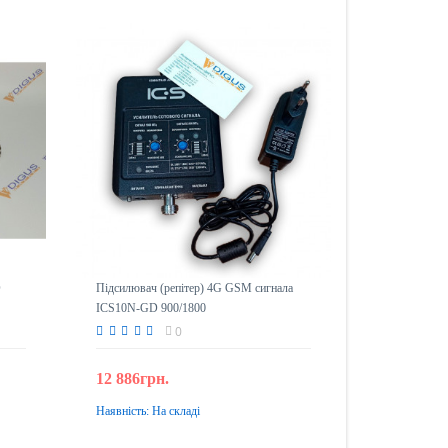
D
Підсилювач (репітер) 4G GSM сигнала
ICS10N-GD 900/1800
0
12 886грн.
Наявність:
На складі
До кошика