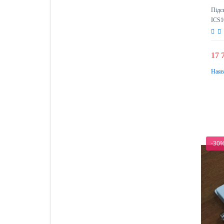
Підс
ICS1
17 
Наяв
-30