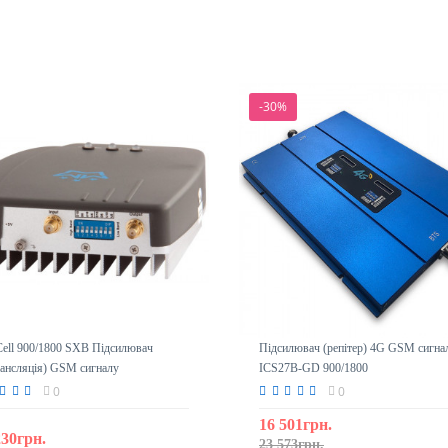
-30%
Cell 900/1800 SXB Підсилювач
Підсилювач (репітер) 4G GSM сигна
рансляція) GSM сигналу
ICS27B-GD 900/1800
0
0
16 501грн.
230грн.
23 573грн.