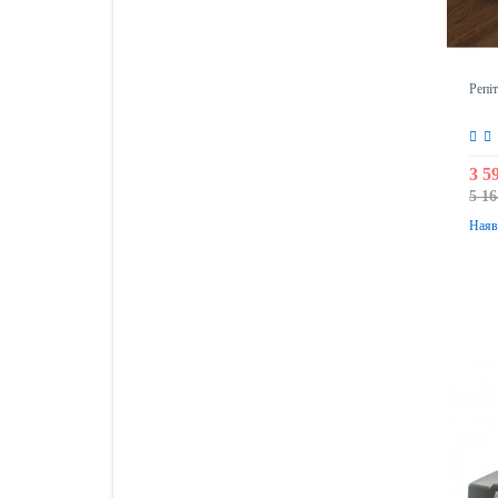
Репі
3 5
5 16
Наяв