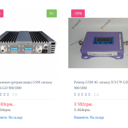
%
Хіт
-30%
илювач (ретрансляція) GSM сигналу
Репітер GSM 4G сигналу ICS17P-G
0-GD 900/1800
900/1800
0
0
103грн.
3 592грн.
34грн.
5 164грн.
ність:
На складі
Наявність:
На складі
До кошика
До кошика