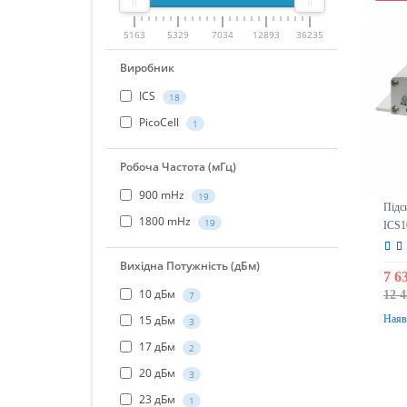
5163
5329
7034
12893
36235
Виробник
ICS
18
PicoCell
1
Робоча Частота (мГц)
900 mHz
19
Підс
1800 mHz
19
ICS1
Вихідна Потужність (дБм)
7 6
10 дБм
12 4
7
Наяв
15 дБм
3
17 дБм
2
20 дБм
3
23 дБм
1