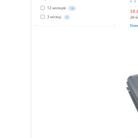
12 місяців
16
18 
3 місяці
20 6
3
Наяв