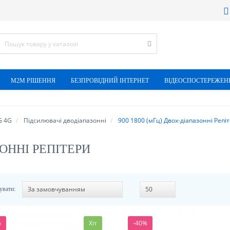
М2М РІШЕННЯ
БЕЗПРОВІДНИЙ ІНТЕРНЕТ
ВІДЕОСПОСТЕРЕЖЕН
G 4G
Підсилювачі дводіапазонні
900 1800 (мГц) Двох-діапазонні Репі
ЗОННІ РЕПІТЕРИ
увати:
%
Хіт
-40%