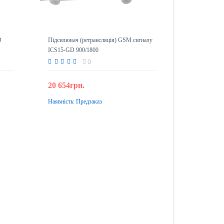
D
Підсилювач (ретрансляція) GSM сигналу
ICS15-GD 900/1800
0
20 654грн.
Наявність:
Предзаказ
Передзамовлення