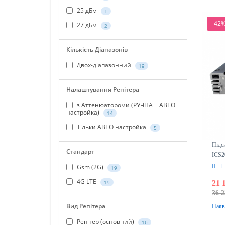
25 дБм
1
-42
27 дБм
2
Кількість Діапазонів
Двох-діапазонний
19
Налаштування Репітера
з Аттенюатороми (РУЧНА + АВТО
настройка)
14
Тільки АВТО настройка
5
Підс
Стандарт
ICS2
Gsm (2G)
19
4G LTE
21 
19
36 2
Вид Репітера
Наяв
Репітер (основний)
16