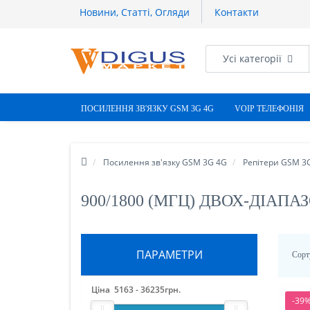
Новини, Статті, Огляди
Контакти
Усі категорії
ПОСИЛЕННЯ ЗВ'ЯЗКУ GSM 3G 4G
VOIP ТЕЛЕФОНІЯ
Посилення зв'язку GSM 3G 4G
Репітери GSM 3
900/1800 (МГЦ) ДВОХ-ДІАПА
ПАРАМЕТРИ
Сорт
Ціна
5163
-
36235
грн.
-39