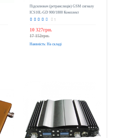
Підсилювач (ретрансляція) GSM сигналу
ICS10L-GD 900/1800 Комплект
1
10 327грн.
17 152грн.
Наявність:
На складі
До кошика