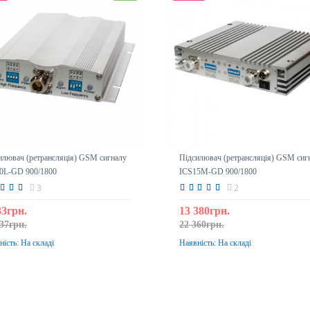
илювач (ретрансляція) GSM сигналу
Підсилювач (ретрансляція) GSM сиг
0L-GD 900/1800
ICS15M-GD 900/1800
3
2
33грн.
13 380грн.
37грн.
22 360грн.
ність:
На складі
Наявність:
На складі
До кошика
До кошика