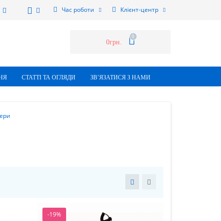
Час роботи
Клієнт-центр
0
0грн.
НЯ
СТАТТI ТА ОГЛЯДИ
ЗВ’ЯЗАТИСЯ З НАМИ
тери
-19%