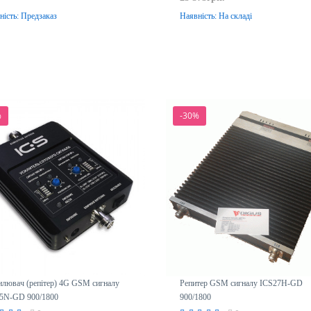
ність:
Предзаказ
Наявність:
На складі
До кошика
Передзамовлення
%
-30%
илювач (репітер) 4G GSM сигналу
Репитер GSM сигналу ICS27H-GD
5N-GD 900/1800
900/1800