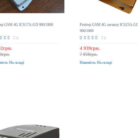
тер GSM 4G ICS17A-GD 900/1800
Репітер GSM 4G сигналу ICS23A-G
900/1800
0
0
92грн.
4 939грн.
4грн.
7 858грн.
ність:
На складі
Наявність:
На складі
До кошика
До кошика