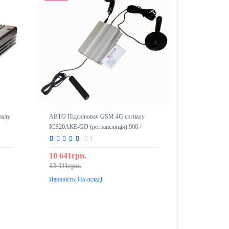
налу
АВТО Підсилювач GSM 4G сигналу
ICS20АКЕ-GD (ретрансляція) 900 /
1800mHz
1
10 641грн.
13 111грн.
Наявність:
На складі
До кошика