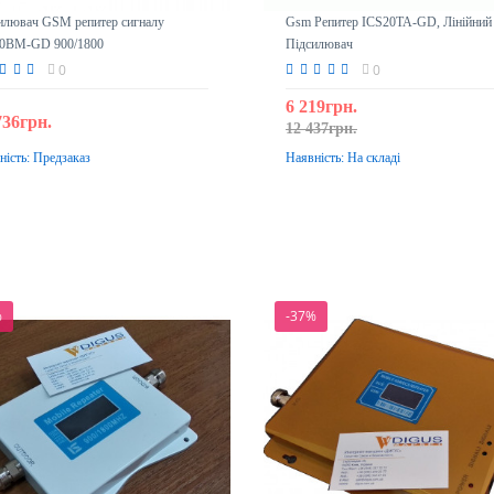
илювач GSM репитер сигналу
Gsm Репитер ICS20TA-GD, Лінійний
0BM-GD 900/1800
Підсилювач
0
0
6 219грн.
736грн.
12 437грн.
ність:
Предзаказ
Наявність:
На складі
До кошика
Передзамовлення
%
-37%