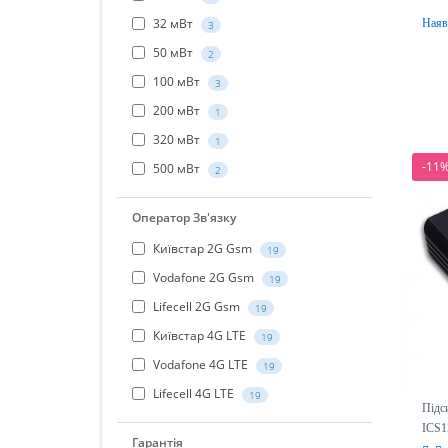
32 мВт
Наяв
3
50 мВт
2
100 мВт
3
200 мВт
1
320 мВт
1
-11
500 мВт
2
Оператор Зв'язку
Київстар 2G Gsm
19
Vodafone 2G Gsm
19
Lifecell 2G Gsm
19
Київстар 4G LTE
19
Vodafone 4G LTE
19
Lifecell 4G LTE
19
Підс
ICS1
Гарантія