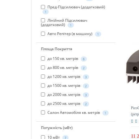
Пред-Підсилювач (додатковий)
1
Лінійний Підсилювач
(додатковий)
1
Авто Репітер (в машину)
1
Площа Покриття
до 150 кв. метрів
6
до 800 кв. метрів
2
до 1200 кв. метрів
3
до 1500 кв. метрів
2
до 2000 кв. метрів
3
до 2500 кв. метрів
2
Pico
Салон Автомобіля кв. метрів
1
(рет
Потужність (мВт)
11 
10 мВт
7