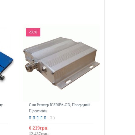
-50%
лу
Gsm Репитер ICS20PA-GD, Попередній
Підсилювач
0
6 219грн.
12 437грн.