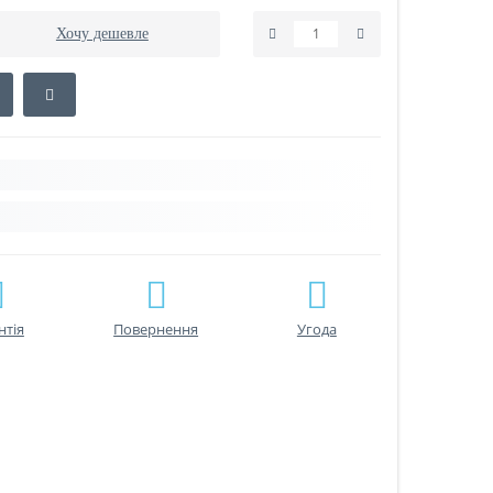
Хочу дешевле
нтiя
Повернення
Угода