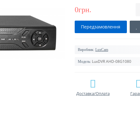
0грн.
Передзамовлення
Виробник:
LuxCam
LuxDVR AHD-08G1080
Модель:
Доставка/Оплата
Гара