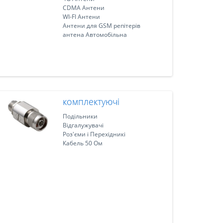
CDMA Антени
WI-FI Антени
Антени для GSM репітерів
антена Автомобільна
комплектуючі
Подільники
Відгалужувачі
Роз'єми і Перехідникі
Кабель 50 Ом