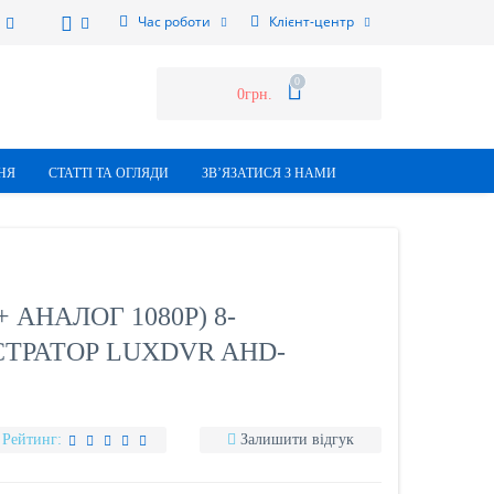
Час роботи
Клієнт-центр
0
0грн.
НЯ
СТАТТI ТА ОГЛЯДИ
ЗВ’ЯЗАТИСЯ З НАМИ
 АНАЛОГ 1080Р) 8-
ТРАТОР LUXDVR AHD-
Рейтинг:
Залишити відгук