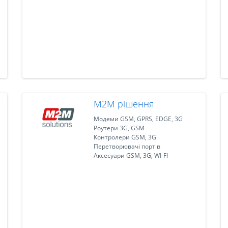
M2M рішення
Модеми GSM, GPRS, EDGE, 3G
Роутери 3G, GSM
Контролери GSM, 3G
Перетворювачі портів
Аксесуари GSM, 3G, WI-FI