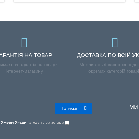
АРАНТІЯ НА ТОВАР
ДОСТАВКА ПО ВСІЙ УК
имальна гарантія на товари
Можливість безкоштовної до
інтернет-магазину
окремих категорій товар
МИ
Підписка
в
Умови Угоди
і згоден з вимогами