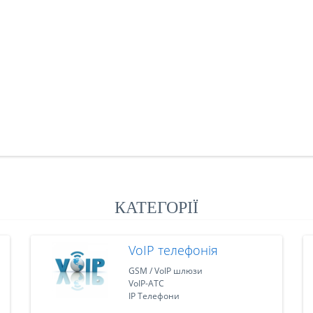
КАТЕГОРІЇ
VoIP телефонія
GSM / VoIP шлюзи
VoIP-АТС
IP Телефони