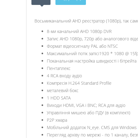
Восьмиканальний AHD реєстратор (1080p), так сам
8-ми канальний AHD 1080р DVR
Запис AHD 1080р, 720р або аналогового віде
Формат відеосигналу PAL або NTSC
Максимальний потік запісі1920 * 1080 @ 15f
Поканальная настройка швидкості і бітрейта
Пентаплекс
4 RCA входу аудіо
Компресія H.264 Standard Profile
металевий бокс
1 HDD SATA
Виходи HDMI, VGA і BNC; RCA для аудіо
Управління мишею або ПДУ (в комплекті)
Р2Р хмара
Мобільний додаток N_eye. CMS для Windows
Перегляд архіву по мережі - по 1 каналу, бе