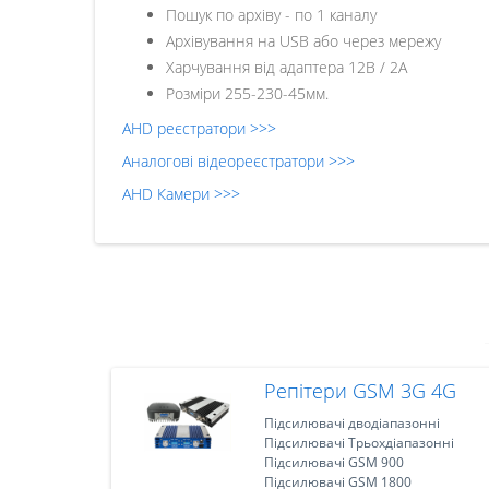
Пошук по архіву - по 1 каналу
Архівування на USB або через мережу
Харчування від адаптера 12В / 2A
Розміри 255-230-45мм.
AHD реєстратори >>>
Аналогові відеореєстратори >>>
AHD Камери >>>
Репітери GSM 3G 4G
Підсилювачі дводіапазонні
Підсилювачі Трьохдіапазонні
Підсилювачі GSM 900
Підсилювачі GSM 1800