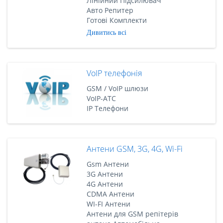
Лінійний Підсилювач
Авто Репитер
Готові Комплекти
Дивитись всі
VoIP телефонія
GSM / VoIP шлюзи
VoIP-АТС
IP Телефони
Антени GSM, 3G, 4G, Wi-Fi
Gsm Антени
3G Антени
4G Антени
CDMA Антени
WI-FI Антени
Антени для GSM репітерів