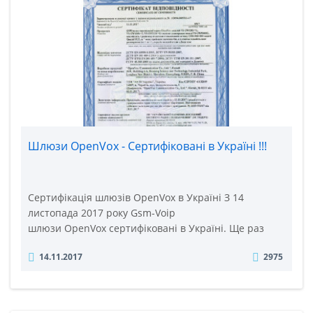
по IP мереж ( «інтернету»). Якісне та продуктивне
управління компанією на сьогоднішній день важко
уя..
Шлюзи OpenVox - Сертифіковані в Україні !!!
Сертифікація шлюзів OpenVox в Україні З 14
листопада 2017 року Gsm-Voip
шлюзи OpenVox сертифіковані в Україні. Ще раз
нагадаємо - обладнання OpenVox відрізняється
14.11.2017
2975
своєю надійністю і на більшість обладнання
розповсюджується гарантія 5 років. Шлюзи OpenVox
підтримують від 2 до 44 Gsm каналів (від 2 до 44 Сім
карт). Вони мають модульну будову і розширюються