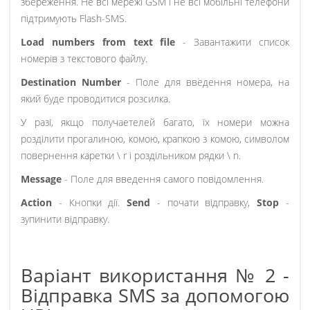
збереження. Не всі мережі GSM і не всі мобільні телефони
підтримують Flash-SMS.
Load numbers from text file
- Завантажити список
номерів з текстового файлу.
Destination Number
- Поле для введення номера, на
який буде проводитися розсилка.
У разі, якщо получаетелей багато, їх номери можна
розділити прогалиною, комою, крапкою з комою, символом
повернення каретки \ r і роздільником рядки \ n.
Message
- Поле для введення самого повідомлення.
Action
- Кнопки дії.
Send
- почати відправку,
Stop
-
зупинити відправку.
Варіант використання № 2 -
Відправка SMS за допомогою