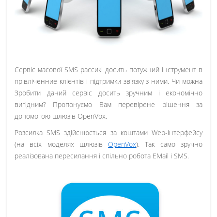
Сервіс масової SMS рассикі досить потужний інструмент в
прівліченние клієнтів і підтримки зв'язку з ними. Чи можна
Зробити даний сервіс досить зручним і економічно
вигідним? Пропонуємо Вам перевірене рішення за
допомогою шлюзів OpenVox.
Розсилка SMS здійснюється за коштами Web-інтерфейсу
(на всіх моделях шлюзів
OpenVox
). Так само зручно
реалізована пересилання і спільно робота EMail і SMS.