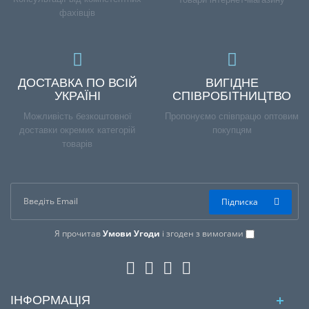
фахівців
ДОСТАВКА ПО ВСІЙ
ВИГІДНЕ
УКРАЇНІ
СПІВРОБІТНИЦТВО
Можливість безкоштовної
Пропонуємо співпрацю оптовим
доставки окремих категорій
покупцям
товарів
Підписка
Я прочитав
Умови Угоди
і згоден з вимогами
ІНФОРМАЦІЯ