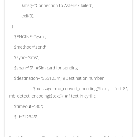
$msg="Connection to Asterisk failed";
exit(0);
}
$ENGINE="gsm";
$method="send";
$sync="sms";
$span="5"; #Sim card for sending
$destination="5551234"; #Destination number
$message=mb_convert_encoding($text, "utf-8",
mb_detect_encoding($text)); #if text in cyrillic
$timeout="30";
$id="12345";