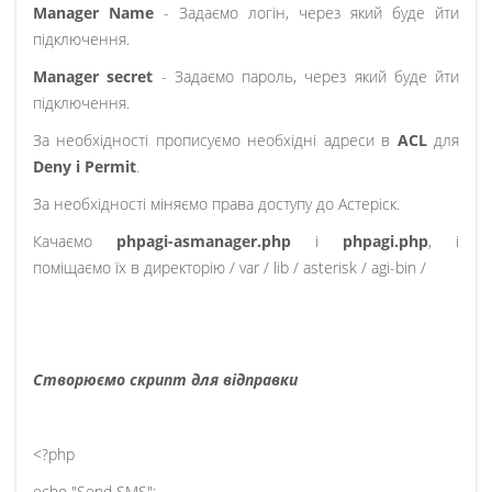
Manager Name
- Задаємо логін, через який буде йти
підключення.
Manager secret
- Задаємо пароль, через який буде йти
підключення.
За необхідності прописуємо необхідні адреси в
ACL
для
Deny і Permit
.
За необхідності міняємо права доступу до Астеріск.
Качаємо
phpagi-asmanager.php
і
phpagi.php
, і
поміщаємо їх в директорію / var / lib / asterisk / agi-bin /
Створюємо скрипт для відправки
<?php
echo "Send SMS";