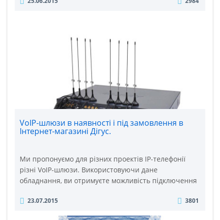
25.06.2015
2984
номер продовжує працювати в будь-якій частині
світу, де є інтернет. Розмови здійснюються через
комп'ютер або через смартфон (потрібно інтернет
підключення Wi-FI або 3G, на телефон
встановлюється спеціа..
VoIP-шлюзи в наявності і під замовлення в
Інтернет-магазині Дігус.
Ми пропонуємо для різних проектів IP-телефонії
різні VoIP-шлюзи. Використовуючи дане
обладнання, ви отримуєте можливість підключення
мобільних телефонів, телефонних апаратів і офісних
23.07.2015
3801
АТС до IP-мережі. Головне призначення voip шлюзів
- передача телефонної розмови (голосового трафіку)