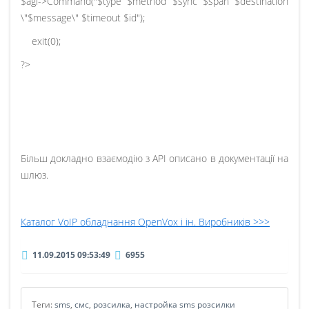
$agi->Command("$type $method $sync $span $destination
\"$message\" $timeout $id");
exit(0);
?>
Більш докладно взаємодію з API описано в документації на
шлюз.
Каталог VoIP обладнання OpenVox і ін. Виробників >>>
11.09.2015 09:53:49
6955
Теги:
sms
,
смс
,
розсилка
,
настройка sms розсилки