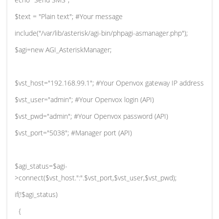
$text = "Plain text"; #Your message
include("/var/lib/asterisk/agi-bin/phpagi-asmanager.php");
$agi=new AGI_AsteriskManager;
$vst_host="192.168.99.1"; #Your Openvox gateway IP address
$vst_user="admin"; #Your Openvox login (API)
$vst_pwd="admin"; #Your Openvox password (API)
$vst_port="5038"; #Manager port (API)
$agi_status=$agi-
>connect($vst_host.":".$vst_port,$vst_user,$vst_pwd);
if(!$agi_status)
{