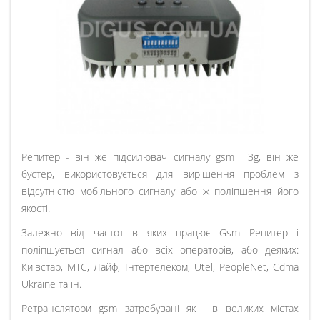
Репитер - він же підсилювач сигналу gsm і 3g, він же
бустер, використовується для вирішення проблем з
відсутністю мобільного сигналу або ж поліпшення його
якості.
Залежно від частот в яких працює Gsm Репитер і
поліпшується сигнал або всіх операторів, або деяких:
Київстар, МТС, Лайф, Інтертелеком, Utel, PeopleNet, Cdma
Ukraine та ін.
Ретранслятори gsm затребувані як і в великих містах