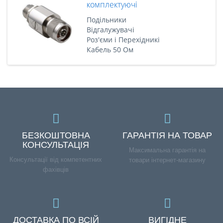
комплектуючі
Подільники
Відгалужувачі
Роз'єми і Перехідникі
Кабель 50 Ом
БЕЗКОШТОВНА
ГАРАНТІЯ НА ТОВАР
КОНСУЛЬТАЦІЯ
Максимальна гарантія на
Консультації від компетентних
товари інтернет-магазину
фахівців
ДОСТАВКА ПО ВСІЙ
ВИГІДНЕ