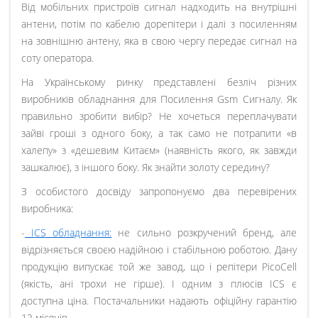
Від мобільних пристроїв сигнал надходить на внутрішні
антени, потім по кабелю дорепітери і далі з посиленням
на зовнішню антену, яка в свою чергу передає сигнал на
соту оператора.
На Українському ринку представлені безліч різних
виробників обладнання для Посилення Gsm Сигналу. Як
правильно зробити вибір? Не хочеться переплачувати
зайві гроші з одного боку, а так само не потрапити «в
халепу» з «дешевим Китаєм» (наявність якого, як завжди
зашкалює), з іншого боку. Як знайти золоту середину?
З особистого досвіду запропонуємо два перевірених
виробника:
-
ICS обладнання:
не сильно розкручений бренд, але
відрізняється своєю надійною і стабільною роботою. Дану
продукцію випускає той же завод, що і репітери PicoCell
(якість, ані трохи не гірше). І одним з плюсів ICS є
доступна ціна. Постачальники надають офіційну гарантію
12 місяців.