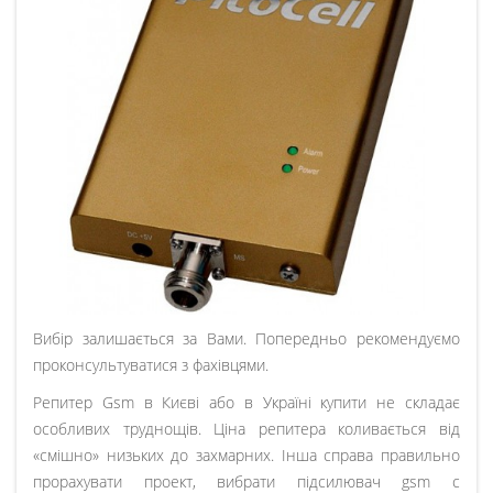
Вибір залишається за Вами. Попередньо рекомендуємо
проконсультуватися з фахівцями.
Репитер Gsm в Києві або в Україні купити не складає
особливих труднощів. Ціна репитера коливається від
«смішно» низьких до захмарних. Інша справа правильно
прорахувати проект, вибрати підсилювач gsm c