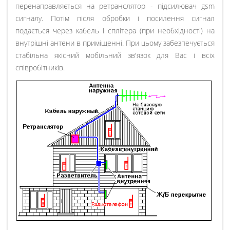
перенаправляється на ретранслятор - підсилювач gsm
сигналу. Потім після обробки і посилення сигнал
подається через кабель і сплітера (при необхідності) на
внутрішні антени в приміщенні. При цьому забезпечується
стабільна якісний мобільний зв'язок для Вас і всіх
співробітників.