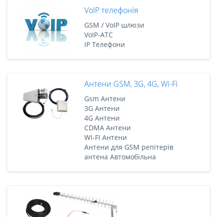
VoIP телефонія
GSM / VoIP шлюзи
VoIP-АТС
IP Телефони
Антени GSM, 3G, 4G, Wi-Fi
Gsm Антени
3G Антени
4G Антени
CDMA Антени
WI-FI Антени
Антени для GSM репітерів
антена Автомобільна