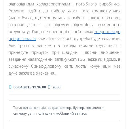
відповідними характеристиками і потрібного виробника.
Розумно підійти до вибору якості всіх комплектуючих
(часто буває, що економлять на кабелі, сплитер, роз'єми,
антенах gsm - і в підсумку відсутність позитивного
результату). Якщо не впевнені в своїх силах
зверніться до
професіоналів
, звичайно за їх роботу треба буде заплатити.
Але гроші з лишком і в швидкі терміни окупляться і
принесуть прибуток при швидкій і якісній вирішенні
завдання налагодженні зв'язку Gsm і 3G (адже як відомо, в
сучасному бізнес-діловому світі, якість комунікацій має
дуже важливе значення).
06.04.2015 19:16:08
2656
Теги:
ретрансляція
,
ретранслятор
,
бустер
,
посилення
сигналу gsm
,
поліпшити мобільний зв'язок