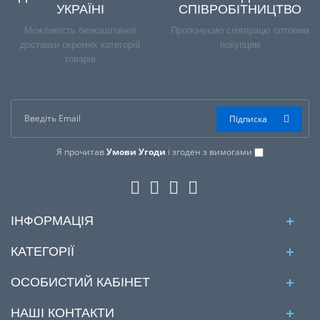
УКРАЇНІ
СПІВРОБІТНИЦТВО
Можливість безкоштовної
Пропонуємо співпрацю оптовим
доставки окремих категорій
покупцям
товарів
Підписка
Я прочитав
Умови Угоди
і згоден з вимогами
ІНФОРМАЦІЯ
КАТЕГОРІЇ
ОСОБИСТИЙ КАБІНЕТ
НАШІ КОНТАКТИ