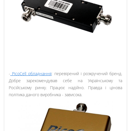
-
PicoCell обладнання
: перевірений і розкручений бренд.
Добре зарекомендував себе на Українському та
Російському ринку. Працює надійно. Правда і цінова
політика даного виробника - зависока.