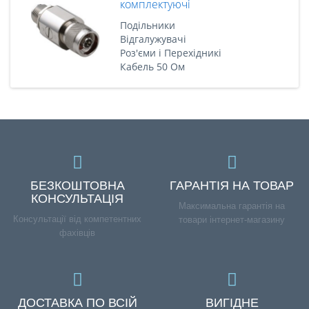
комплектуючі
Подільники
Відгалужувачі
Роз'єми і Перехідникі
Кабель 50 Ом
БЕЗКОШТОВНА
ГАРАНТІЯ НА ТОВАР
КОНСУЛЬТАЦІЯ
Максимальна гарантія на
Консультації від компетентних
товари інтернет-магазину
фахівців
ДОСТАВКА ПО ВСІЙ
ВИГІДНЕ