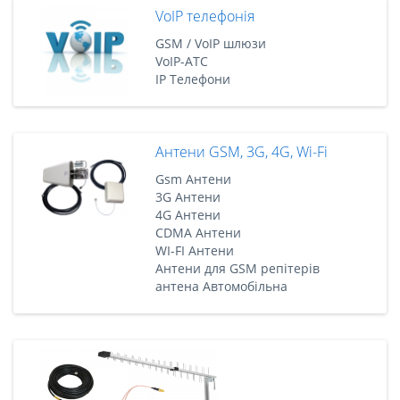
VoIP телефонія
GSM / VoIP шлюзи
VoIP-АТС
IP Телефони
Антени GSM, 3G, 4G, Wi-Fi
Gsm Антени
3G Антени
4G Антени
CDMA Антени
WI-FI Антени
Антени для GSM репітерів
антена Автомобільна