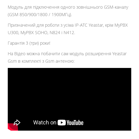
Модуль для підключення одного зовнішнього GSM-каналу
(GSM 850/900/1800 / 1900МГц).
Призначений для роботи з усіма IP-АТС Yeastar, крім MyPBX
U300, MyPBX SOHO, N824 і N412.
Гарантія 3 (три) роки!
На Відео можна побачити сам модуль розширення Yeastar
Gsm в комплекті з Gsm антеною: