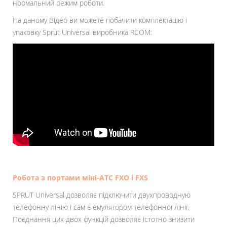
нормальний режим роботи.
На даному Відео ви можете побачити комплектацію і
упаковку Sprut Universal виробника RCOM:
Робота з портами міні-АТС FXO і FXS
SPRUT Universal дозволяє підключити двухпроводную
телефонну лінію і сам є емулятором телефонної лінії.
Поєднання цих двох функцій дозволяє істотно знизити