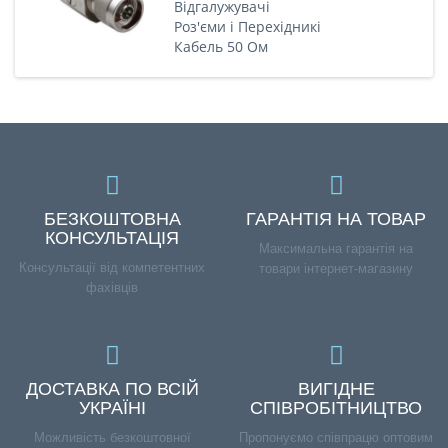
Відгалужувачі
Роз'єми і Перехідникі
Кабель 50 Ом
БЕЗКОШТОВНА
ГАРАНТІЯ НА ТОВАР
КОНСУЛЬТАЦІЯ
Максимальна гарантія на
Консультації від компетентних
товари інтернет-магазину
фахівців
ДОСТАВКА ПО ВСІЙ
ВИГІДНЕ
УКРАЇНІ
СПІВРОБІТНИЦТВО
Можливість безкоштовної
Пропонуємо співпрацю оптовим