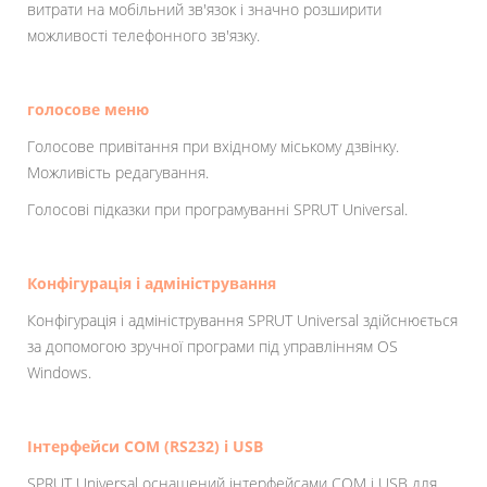
витрати на мобільний зв'язок і значно розширити
можливості телефонного зв'язку.
голосове меню
Голосове привітання при вхідному міському дзвінку.
Можливість редагування.
Голосові підказки при програмуванні SPRUT Universal.
Конфігурація і адміністрування
Конфігурація і адміністрування SPRUT Universal здійснюється
за допомогою зручної програми під управлінням OS
Windows.
Інтерфейси COM (RS232) і USB
SPRUT Universal оснащений інтерфейсами СОМ і USB для