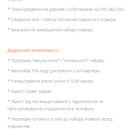
* Перенаправлення дзвінків з GSM мережі на FXO або FXS.
* Скидання лінії і повтор послений набраного номера.
* Визначення завершення набору номера.
Додаткові можливості
* Підтримка "імпульсного" і "тонального" набору.
* Автонабір PIN-коду для роботи з sim-карткою.
* Налаштування рівня гучності GSM каналу.
* Захист сервіс-кодом.
* Захист від несанкціонованого підключення та
прослуховування з паралельного телефону.
* Перевірка готовності лінії до набору номера перед
з'єднанням.