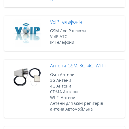
VoIP телефонія
GSM / VoIP шлюзи
VoIP-АТС
IP Телефони
Антени GSM, 3G, 4G, Wi-Fi
Gsm Антени
3G Антени
4G Антени
CDMA Антени
WI-FI Антени
Антени для GSM репітерів
антена Автомобільна