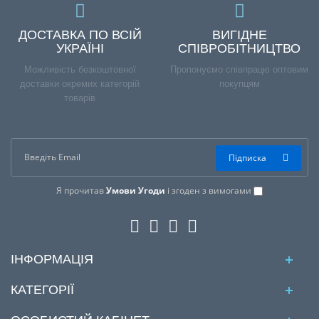
ДОСТАВКА ПО ВСІЙ
ВИГІДНЕ
УКРАЇНІ
СПІВРОБІТНИЦТВО
Можливість безкоштовної
Пропонуємо співпрацю оптовим
доставки окремих категорій
покупцям
товарів
Підписка
Я прочитав
Умови Угоди
і згоден з вимогами
ІНФОРМАЦІЯ
КАТЕГОРІЇ