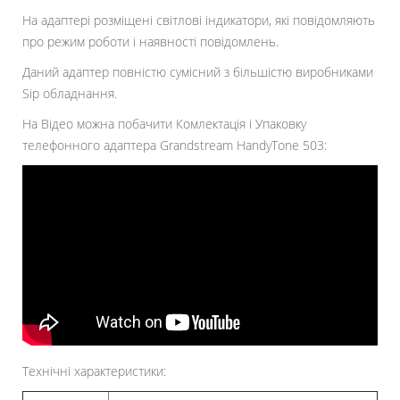
На адаптері розміщені світлові індикатори, які повідомляють
про режим роботи і наявності повідомлень.
Даний адаптер повністю сумісний з більшістю виробниками
Sip обладнання.
На Відео можна побачити Комлектація і Упаковку
телефонного адаптера Grandstream HandyTone 503:
Технічні характеристики: