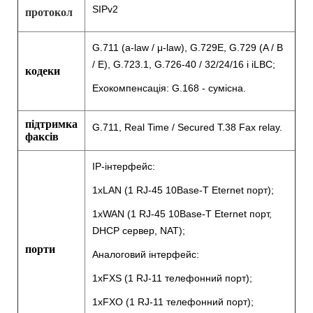
SIPv2
протокол
G.711 (a-law / μ-law), G.729E, G.729 (A / B
/ E), G.723.1, G.726-40 / 32/24/16 і iLBC;
кодеки
Ехокомпенсація: G.168 - сумісна.
підтримка
G.711, Real Time / Secured T.38 Fax relay.
факсів
IP-інтерфейс:
1xLAN (1 RJ-45 10Base-T Eternet порт);
1xWAN (1 RJ-45 10Base-T Eternet порт,
DHCP сервер, NAT);
порти
Аналоговий інтерфейс:
1xFXS (1 RJ-11 телефонний порт);
1xFXO (1 RJ-11 телефонний порт);