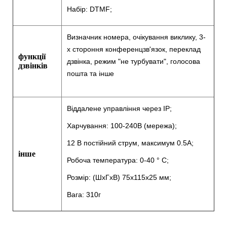
Набір: DTMF;
Визначник номера, очікування виклику, 3-
х стороння конференцзв'язок, переклад
функції
дзвінка, режим "не турбувати", голосова
дзвінків
пошта та інше
Віддалене управління через IP;
Харчування: 100-240В (мережа);
12 В постійний струм, максимум 0.5А;
інше
Робоча температура: 0-40 ° C;
Розмір: (ШхГхВ) 75x115x25 мм;
Вага: 310г