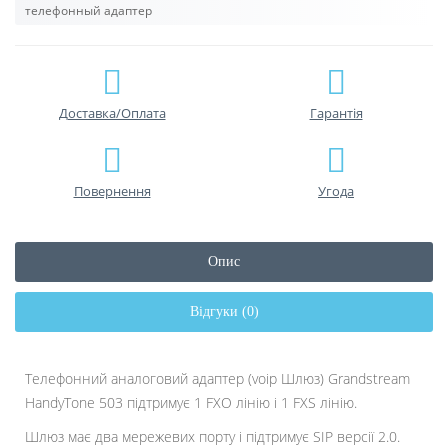
телефонный адаптер
Доставка/Оплата
Гарантiя
Повернення
Угода
Опис
Відгуки (0)
Телефонний аналоговий адаптер (voip Шлюз) Grandstream
HandyTone 503 підтримує 1 FXO лінію і 1 FXS лінію.
Шлюз має два мережевих порту і підтримує SIP версії 2.0.