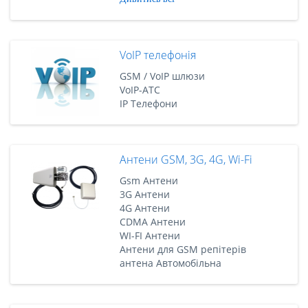
VoIP телефонія
GSM / VoIP шлюзи
VoIP-АТС
IP Телефони
Антени GSM, 3G, 4G, Wi-Fi
Gsm Антени
3G Антени
4G Антени
CDMA Антени
WI-FI Антени
Антени для GSM репітерів
антена Автомобільна