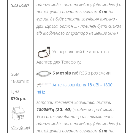
одного мобільного телефону (або модема) в
(Для Дому)
приміщенні з поганим сигналом
Gsm
(на
вулиці, де буде стояти зовнішня антена -
Дах, Щогла, Балкон ... - повинен бути сигнал
від Мобільного оператора не менше 50%.)
Універсальний безконтактна
Адаптер для Телефону;
5 метрів
каб.RG6 з роз'ємами
GSM
1800mHz
Антена зовнішня 18 dBi - 1800
Ціна
mHz
870грн.
готовий комплект Зовнішньої антени
1800МГц (2G, 4G)
(з кабелем і роз'ємом) і
Універсальнім Адаптер
для підключення
одного мобільного телефону (або модема) в
(Для Дому)
приміщенні з поганим сигналом
Gsm
(на