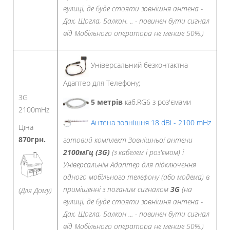
вулиці, де буде стояти зовнішня антена -
Дах, Щогла, Балкон. .. - повинен бути сигнал
від Мобільного оператора не менше 50%.)
Універсальний безконтактна
Адаптер для Телефону;
3G
5 метрів
каб.RG6 з роз'ємами
2100mHz
Антена зовнішня 18 dBi - 2100 mHz
Ціна
870грн.
готовий комплект Зовнішньої антени
2100мГц (3G)
(з кабелем і роз'ємом) і
Універсальнім Адаптер для підключення
одного мобільного телефону (або модема) в
приміщенні з поганим сигналом
3G
(на
(Для Дому)
вулиці, де буде стояти зовнішня антена -
Дах, Щогла, Балкон ... - повинен бути сигнал
від Мобільного оператора не менше 50%.)