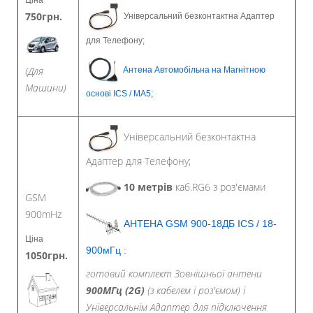
Ціна
750грн.
Універсальний безконтактна Адаптер
для Телефону;
(Для
Антена Автомобільна на Магнітною
Машини)
основі ICS / MA5;
Універсальний безконтактна
Адаптер для Телефону;
10 метрів
каб.RG6 з роз'ємами
GSM
900mHz
АНТЕНА GSM 900-18ДБ ICS / 18-
Ціна
900мГц
:
1050грн.
готовий комплект Зовнішньої антени
900МГц (2G)
(з кабелем і роз'ємом) і
Універсальнім Адаптер
для підключення