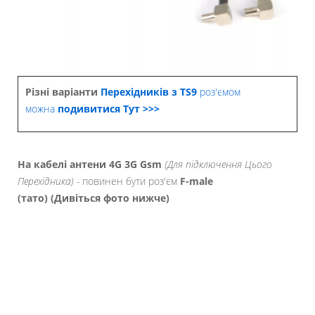
Різні варіанти
Перехідників з TS9
роз'ємом
можна
подивитися Тут >>>
На кабелі антени 4G 3G Gsm
(Для підключення Цього
Перехідника) -
повинен бути роз'єм
F-male
(тато) (Дивіться фото нижче)