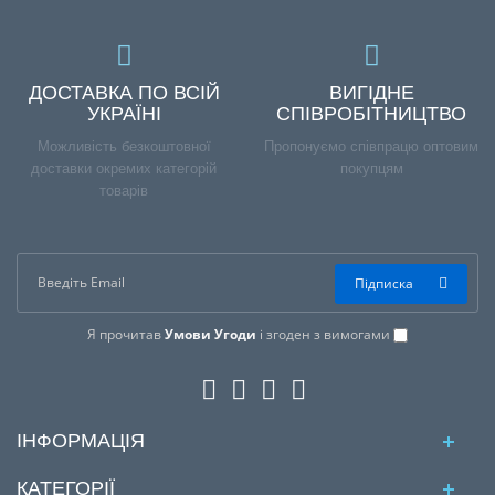
ДОСТАВКА ПО ВСІЙ
ВИГІДНЕ
УКРАЇНІ
СПІВРОБІТНИЦТВО
Можливість безкоштовної
Пропонуємо співпрацю оптовим
доставки окремих категорій
покупцям
товарів
Підписка
Я прочитав
Умови Угоди
і згоден з вимогами
ІНФОРМАЦІЯ
КАТЕГОРІЇ