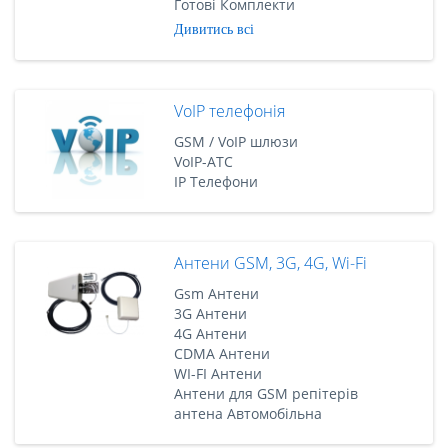
Готові Комплекти
Дивитись всі
VoIP телефонія
GSM / VoIP шлюзи
VoIP-АТС
IP Телефони
Антени GSM, 3G, 4G, Wi-Fi
Gsm Антени
3G Антени
4G Антени
CDMA Антени
WI-FI Антени
Антени для GSM репітерів
антена Автомобільна