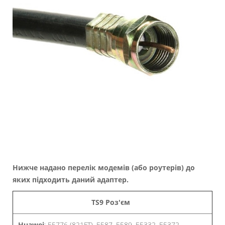
Нижче надано перелік модемів (або роутерів) до
яких підходить даний адаптер.
TS9 Роз'єм
Huawei
: E5776 (821FT), E587, E589, E5332, E5372