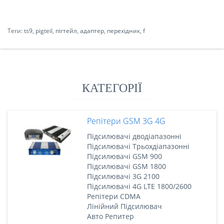
Теги:
ts9
,
pigteil
,
пігтейл
,
адаптер
,
перехідник
,
f
КАТЕГОРІЇ
Репітери GSM 3G 4G
Підсилювачі дводіапазонні
Підсилювачі Трьохдіапазонні
Підсилювачі GSM 900
Підсилювачі GSM 1800
Підсилювачі 3G 2100
Підсилювачі 4G LTE 1800/2600
Репітери CDMA
Лінійний Підсилювач
Авто Репитер