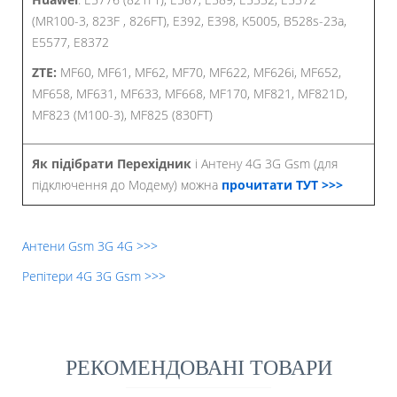
(MR100-3, 823F , 826FT), E392, E398, K5005, B528s-23a,
E5577, E8372
ZTE:
MF60, MF61, MF62, MF70, MF622, MF626i, MF652,
MF658, MF631, MF633, MF668, MF170, MF821, MF821D,
MF823 (M100-3), MF825 (830FT)
Як підібрати Перехідник
і Антену 4G 3G Gsm (для
підключення до Модему) можна
прочитати ТУТ >>>
Антени Gsm 3G 4G >>>
Репітери 4G 3G Gsm >>>
РЕКОМЕНДОВАНІ ТОВАРИ