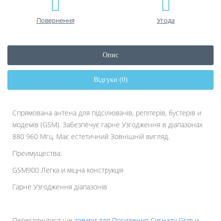
Повернення
Угода
Опис
Відгуки (0)
Спрямована антена для підсілювачів, репітерів, бустерів и
модемів (GSM). Забезпечує гарне Узгодження в діапазонах
880 960 Мгц. Має естетичний Зовнішній вигляд.
Преимущества:
GSM900 Легка и міцна конструкція
Гарне Узгодження діапазонів
Переглянутися ще
товари для Посилення Сигналу Gsm и