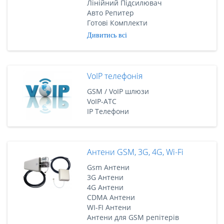
Лінійний Підсилювач
Авто Репитер
Готові Комплекти
Дивитись всі
VoIP телефонія
GSM / VoIP шлюзи
VoIP-АТС
IP Телефони
Антени GSM, 3G, 4G, Wi-Fi
Gsm Антени
3G Антени
4G Антени
CDMA Антени
WI-FI Антени
Антени для GSM репітерів