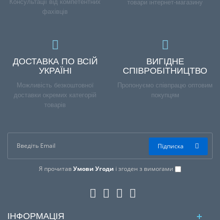
Консультації від компетентних
товари інтернет-магазину
фахівців
ДОСТАВКА ПО ВСІЙ
ВИГІДНЕ
УКРАЇНІ
СПІВРОБІТНИЦТВО
Можливість безкоштовної
Пропонуємо співпрацю оптовим
доставки окремих категорій
покупцям
товарів
Підписка
Я прочитав
Умови Угоди
і згоден з вимогами
ІНФОРМАЦІЯ